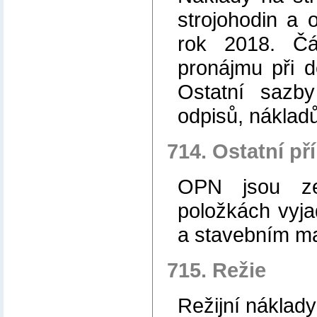
strojohodin a 
rok 2018. Čá
pronájmu při d
Ostatní sazb
odpisů, náklad
714. Ostatní p
OPN jsou ze
položkách vyja
a stavebním ma
715. Režie
Režijní náklady