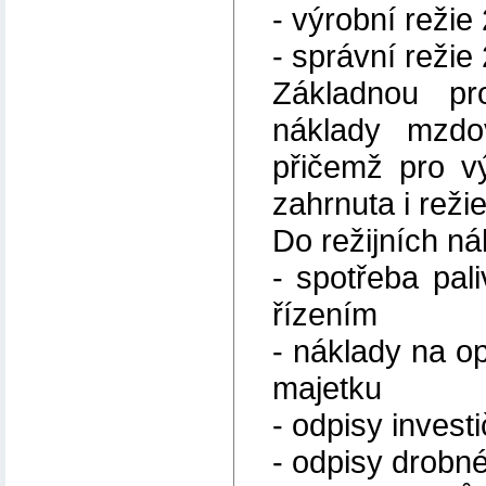
- výrobní režie
- správní režie
Základnou pr
náklady mzdo
přičemž pro v
zahrnuta i reži
Do režijních ná
- spotřeba pali
řízením
- náklady na o
majetku
- odpisy invest
- odpisy drobn