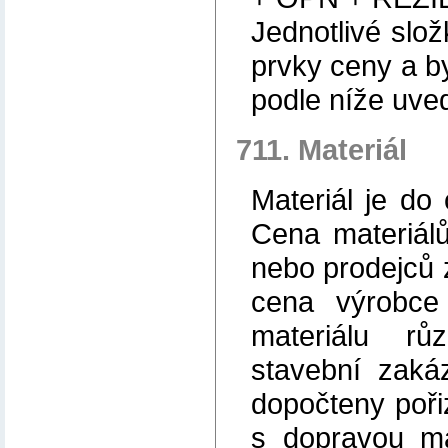
Jednotlivé slož
prvky ceny a b
podle níže uv
711. Materiál
Materiál je d
Cena materiál
nebo prodejců 
cena výrobce
materiálu r
stavební zaká
dopočteny pořiz
s dopravou ma