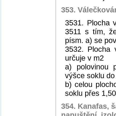
353. Válečková
3531. Plocha v
3511 s tím, ž
písm. a) se po
3532. Plocha 
určuje v m2
a) polovinou 
výšce soklu do
b) celou ploch
soklu přes 1,5
354. Kanafas, 
napuštění, izol