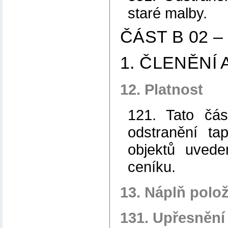
staré malby.
ČÁST B 02 
1. ČLENĚNÍ
12. Platnost
121. Tato čás
odstranění ta
objektů uved
ceníku.
13. Náplň polo
131. Upřesnění