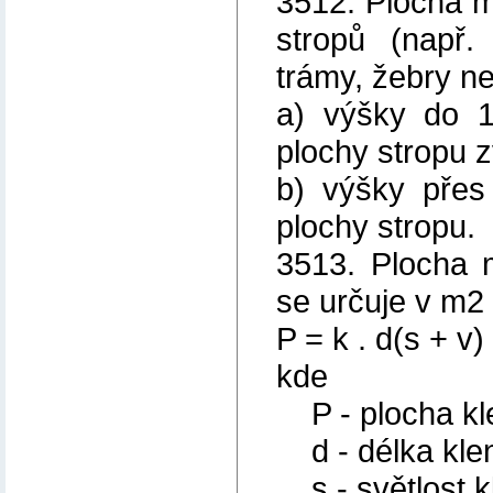
3512. Plocha m
stropů (např.
trámy, žebry n
a) výšky do 
plochy stropu 
b) výšky přes
plochy stropu.
3513. Plocha 
se určuje v m2
P = k . d(s + v)
kde
P - plocha kl
d - délka klen
s - světlost k