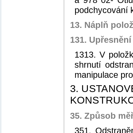
podchycování k
13. Náplň polo
131. Upřesnění
1313. V položk
shrnutí odstra
manipulace pro
3. USTANOV
KONSTRUKC
35. Způsob měř
351. Odstraně