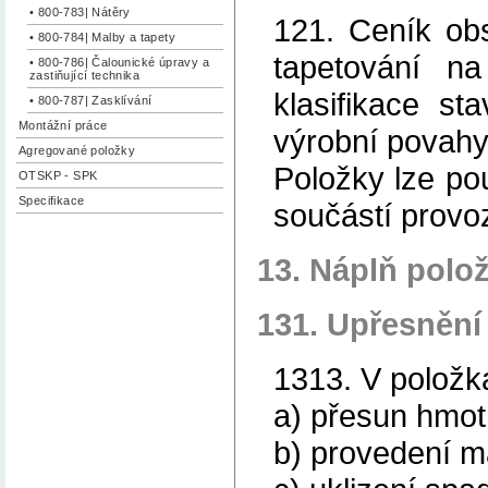
• 800-783| Nátěry
121. Ceník ob
• 800-784| Malby a tapety
tapetování n
• 800-786| Čalounické úpravy a
zastiňující technika
klasifikace st
• 800-787| Zasklívání
Montážní práce
výrobní povahy
Agregované položky
Položky lze pou
OTSKP - SPK
Specifikace
součástí provo
13. Náplň polo
131. Upřesnění
1313. V položk
a) přesun hmot
b) provedení m