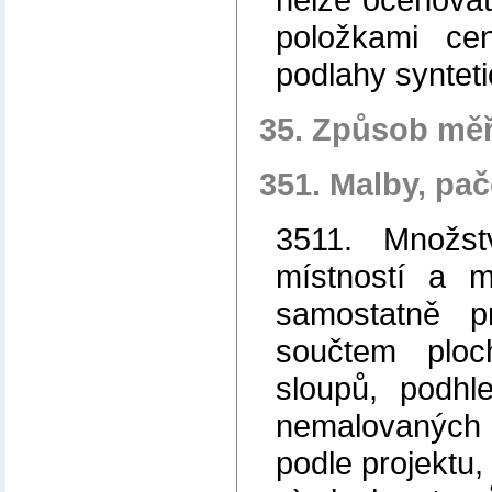
položkami ce
podlahy synteti
35. Způsob měř
351. Malby, pa
3511. Množst
místností a m
samostatně p
součtem ploch
sloupů, podh
nemalovaných p
podle projektu,