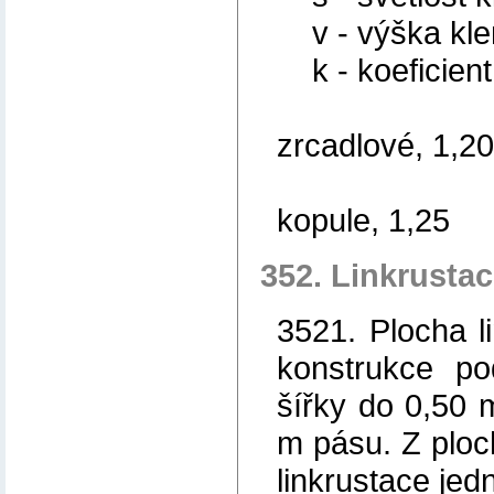
v - výška kle
k - koeficient
- kláš
zrcadlové, 1,20
- kří
kopule, 1,25
352. Linkrusta
3521. Plocha l
konstrukce po
šířky do 0,50 
m pásu. Z ploch
linkrustace jed