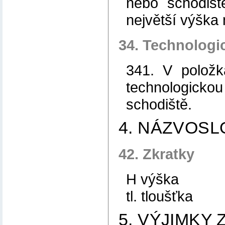
nebo schodišt
největší výška 
34. Technologi
341. V položk
technologickou
schodiště.
4. NÁZVOSL
42. Zkratky
H výška
tl. tloušťka
5. VÝJIMKY 