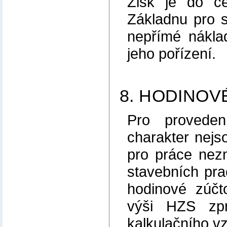
Zisk je do c
Základnu pro s
nepřímé nákla
jeho pořízení.
8. HODINOV
Pro proveden
charakter nejs
pro práce nezm
stavebních prac
hodinové zúčt
výši HZS zp
kalkulačního vz