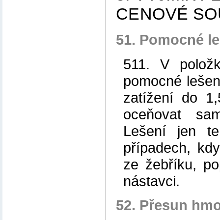
CENOVÉ SO
51. Pomocné le
511. V polož
pomocné lešen
zatížení do 1
oceňovat sam
Lešení jen te
případech, kd
ze žebříku, po
nástavci.
52. Přesun hmo