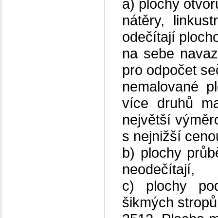
a) plochy otvo
nátěry, linkus
odečítají ploch
na sebe navaz
pro odpočet seč
nemalované pl
více druhů ma
největší výměr
s nejnižší ceno
b) plochy prů
neodečítají,
c) plochy po
šikmých stropů 