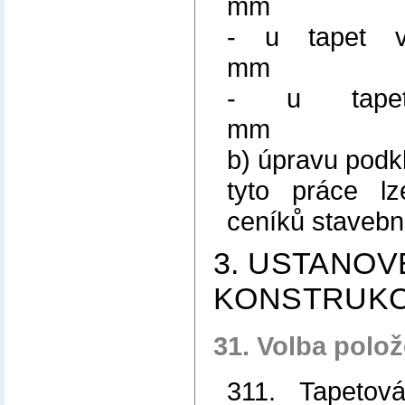
mm
- u tapet 
mm 1
- u tape
mm 
b) úpravu podk
tyto práce lz
ceníků stavebn
3. USTANOV
KONSTRUKC
31. Volba polo
311. Tapetov