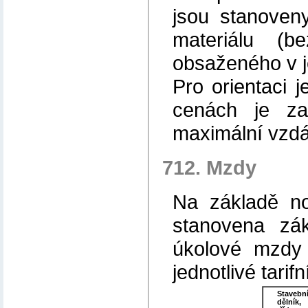
jsou stanoven
materiálu (
obsaženého v j
Pro orientaci 
cenách je za
maximální vzdá
712. Mzdy
Na základě nor
stanovena zá
úkolové mzdy 
jednotlivé tarifn
Stavebn
dělník,