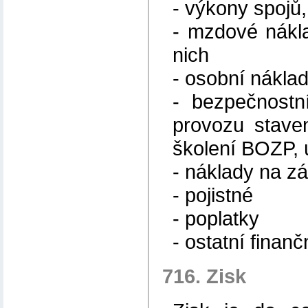
- výkony spojů,
- mzdové nákla
nich
- osobní nákla
- bezpečnostn
provozu staven
školení BOZP, ú
- náklady na z
- pojistné
- poplatky
- ostatní finan
716. Zisk