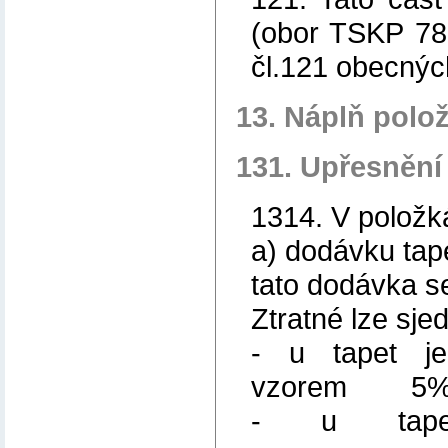
(obor TSKP 78
čl.121 obecnýc
13. Náplň polo
131. Upřesnění
1314. V položk
a) dodávku tap
tato dodávka se
Ztratné lze sje
- u tapet je
vzorem 5
- u tape