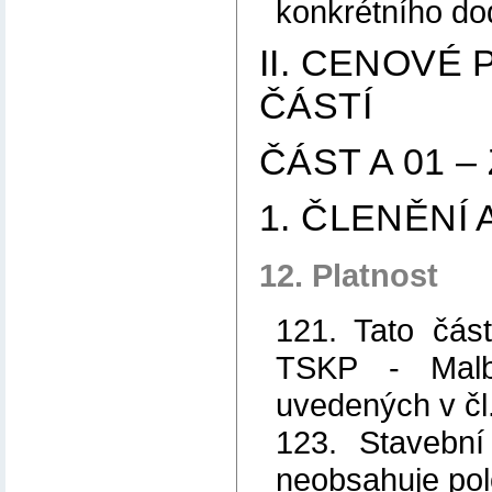
konkrétního do
II. CENOVÉ
ČÁSTÍ
ČÁST A 01 –
1. ČLENĚNÍ
12. Platnost
121. Tato čás
TSKP - Malb
uvedených v č
123. Stavební
neobsahuje pol