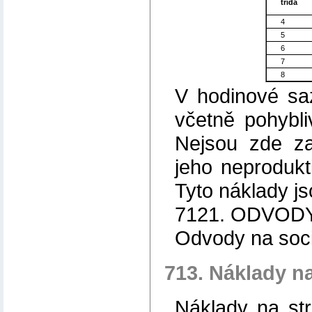
třída
4
5
6
7
8
V hodinové sa
včetně pohybl
Nejsou zde za
jeho neprodukti
Tyto náklady js
7121. ODVOD
Odvody na sociá
713. Náklady na
Náklady na str