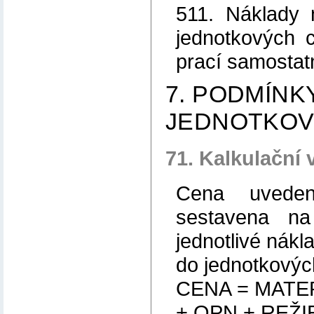
511. Náklady 
jednotkových 
prací samostat
7. PODMÍNK
JEDNOTKOV
71. Kalkulační 
Cena uveden
sestavena na 
jednotlivé nákl
do jednotkovýc
CENA = MATE
+ OPN + REŽIE