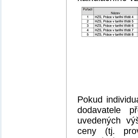
Pokud individ
dodavatele p
uvedených výše
ceny (tj. pr