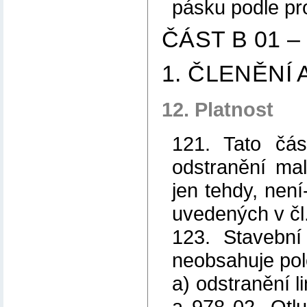
pásku podle pro
ČÁST B 01 
1. ČLENĚNÍ
12. Platnost
121. Tato čás
odstranění ma
jen tehdy, není
uvedených v čl
123. Stavební
neobsahuje pol
a) odstranění 
a 978 02- Otl