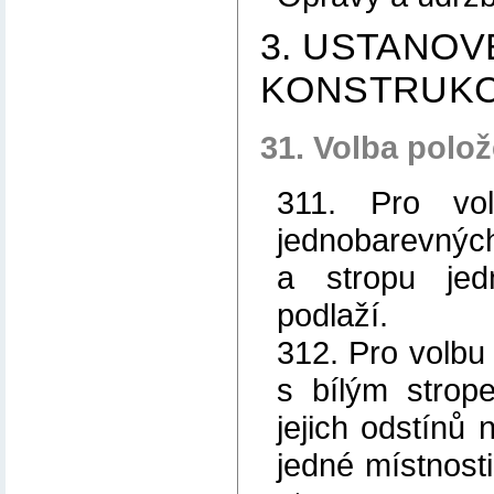
3. USTANOV
KONSTRUKC
31. Volba polo
311. Pro vo
jednobarevných
a stropu jed
podlaží.
312. Pro volbu
s bílým strop
jejich odstínů
jedné místnost