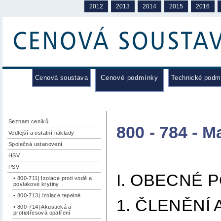
2012
2013
2014
2015
2016
Cenová soustava
Cenové podmínky
Technické podm
Seznam ceníků
800 - 784 - M
Vedlejší a ostatní náklady
Společná ustanovení
HSV
PSV
I. OBECNÉ 
• 800-711| Izolace proti vodě a
povlakové krytiny
• 800-713| Izolace tepelné
1. ČLENĚNÍ
• 800-714| Akustická a
protiotřesová opatření