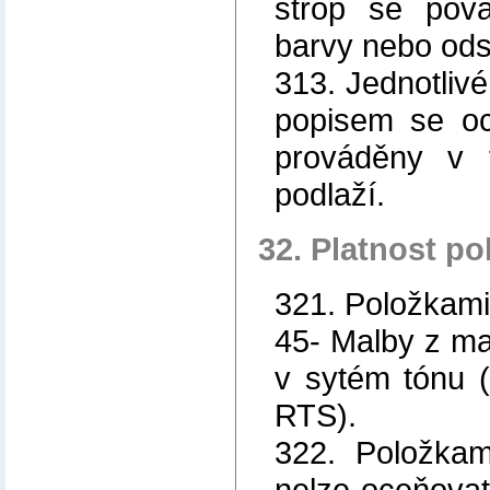
strop se pova
barvy nebo ods
313. Jednotli
popisem se oc
prováděny v 
podlaží.
32. Platnost po
321. Položkami
45- Malby z ma
v sytém tónu 
RTS).
322. Položkam
nelze oceňovat