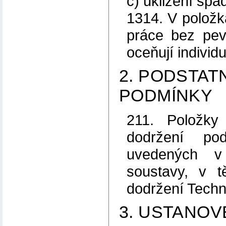
c) uklizení spa
1314. V položk
práce bez pev
oceňují individu
2. PODSTATN
PODMÍNKY
211. Položky
dodržení pod
uvedených v
soustavy, v 
dodržení Tech
3. USTANOV