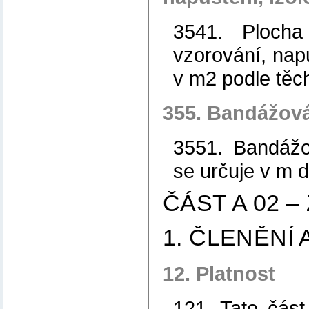
3541. Plocha
vzorování, napu
v m2 podle těch
355. Bandážová
3551. Bandážo
se určuje v m d
ČÁST A 02 –
1. ČLENĚNÍ
12. Platnost
121. Tato část