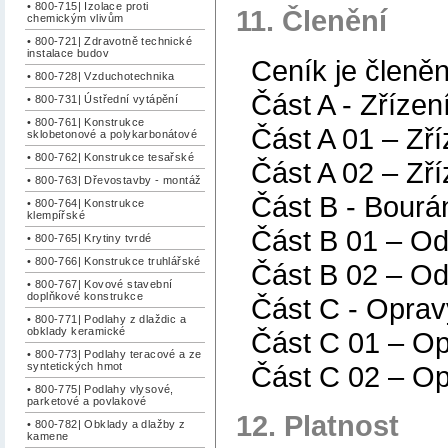
• 800-715| Izolace proti
11. Členění
chemickým vlivům
• 800-721| Zdravotně technické
instalace budov
Ceník je členěn
• 800-728| Vzduchotechnika
Část A - Zřízen
• 800-731| Ústřední vytápění
• 800-761| Konstrukce
Část A 01 – Zř
sklobetonové a polykarbonátové
• 800-762| Konstrukce tesařské
Část A 02 – Zří
• 800-763| Dřevostavby - montáž
Část B - Bourá
• 800-764| Konstrukce
klempířské
Část B 01 – Od
• 800-765| Krytiny tvrdé
• 800-766| Konstrukce truhlářské
Část B 02 – Od
• 800-767| Kovové stavební
doplňkové konstrukce
Část C - Oprav
• 800-771| Podlahy z dlaždic a
obklady keramické
Část C 01 – O
• 800-773| Podlahy teracové a ze
Část C 02 – Op
syntetických hmot
• 800-775| Podlahy vlysové,
parketové a povlakové
12. Platnost
• 800-782| Obklady a dlažby z
kamene