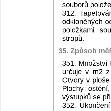
souborů polože
312. Tapetová
odkloněných o
položkami sou
stropů.
35. Způsob měř
351. Množství 
určuje v m2 z
Otvory v ploše 
Plochy ostění
výstupků se při
352. Ukončení