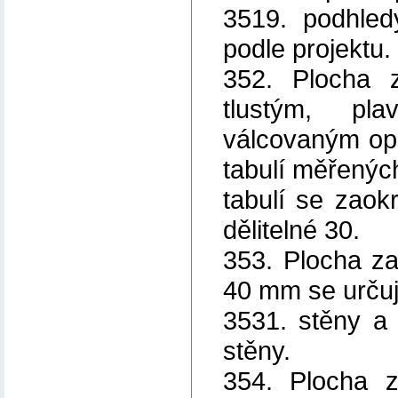
3519. podhled
podle projektu.
352. Plocha 
tlustým, pl
válcovaným opa
tabulí měřenýc
tabulí se zaok
dělitelné 30.
353. Plocha za
40 mm se určuj
3531. stěny a
stěny.
354. Plocha z