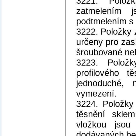
3221. Polož
zatmelením 
podtmelením s 
3222. Položky z
určeny pro zas
šroubované ne
3223. Polož
profilového t
jednoduché, 
vymezení.
3224. Položky
těsnění skle
vložkou jsou 
dodávaných bez