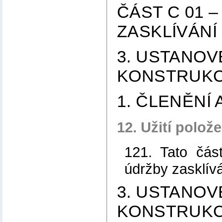
ČÁST C 01 
ZASKLÍVÁNÍ
3. USTANOV
KONSTRUKC
1. ČLENĚNÍ
12. Užití polož
121. Tato čás
údržby zasklívá
3. USTANOV
KONSTRUKC