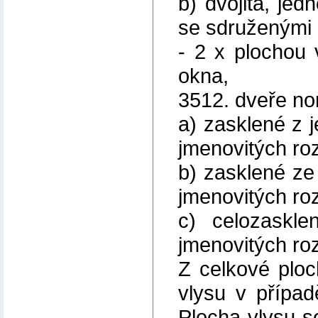
b) dvojitá, je
se sdruženými 
- 2 x plochou
okna,
3512. dveře no
a) zasklené z j
jmenovitých ro
b) zasklené ze
jmenovitých ro
c) celozaskl
jmenovitých ro
Z celkové ploc
vlysu v přípa
Plocha vlysu s