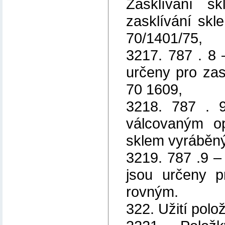
Zasklívání sk
zasklívání sk
70/1401/75,
3217. 787 . 8 
určeny pro za
70 1609,
3218. 787 . 
válcovaným op
sklem vyráběn
3219. 787 .9 –
jsou určeny p
rovným.
322. Užití polo