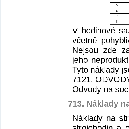
5
6
7
8
V hodinové sa
včetně pohybl
Nejsou zde za
jeho neprodukti
Tyto náklady js
7121. ODVOD
Odvody na sociá
713. Náklady na
Náklady na str
strojohodin a 