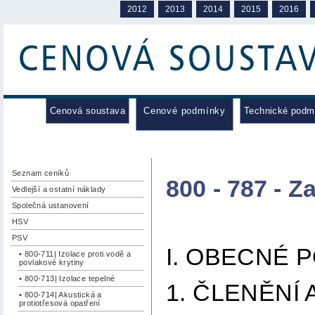
2012
2013
2014
2015
2016
Cenová soustava
Cenové podmínky
Technické podm
Seznam ceníků
800 - 787 - Z
Vedlejší a ostatní náklady
Společná ustanovení
HSV
PSV
I. OBECNÉ 
• 800-711| Izolace proti vodě a
povlakové krytiny
• 800-713| Izolace tepelné
1. ČLENĚNÍ
• 800-714| Akustická a
protiotřesová opatření