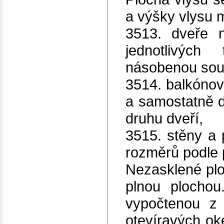
a výšky vlysu 
3513. dveře n
jednotlivýc
násobenou souč
3514. balkóno
a samostatně d
druhu dveří,
3515. stěny a 
rozměrů podle 
Nezasklené plo
plnou plochou
vypočtenou z 
otevíravých ok