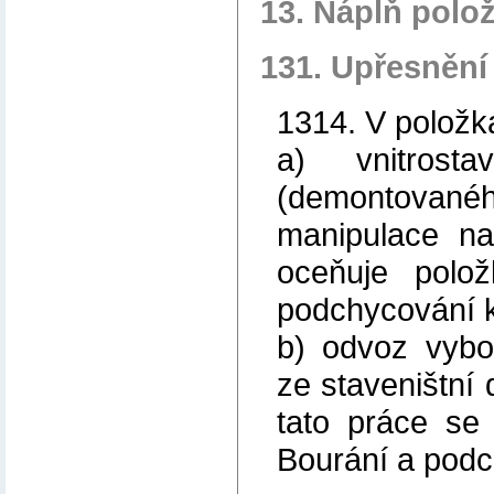
13. Náplň polo
131. Upřesnění
1314. V položk
a) vnitrosta
(demontovaného
manipulace na
oceňuje polo
podchycování k
b) odvoz vybo
ze staveništní 
tato práce se
Bourání a podc