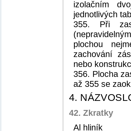
izolačním dv
jednotlivých ta
355. Při zas
(nepravidelným
plochou nejm
zachování zás
nebo konstrukc
356. Plocha za
až 355 se zaok
4. NÁZVOSL
42. Zkratky
Al hliník