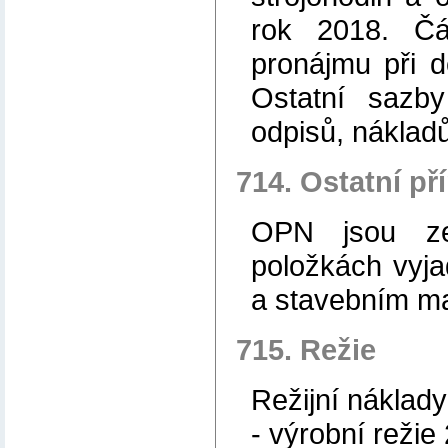
rok 2018. Čá
pronájmu při d
Ostatní sazb
odpisů, náklad
714. Ostatní p
OPN jsou ze
položkách vyja
a stavebním ma
715. Režie
Režijní náklady
- výrobní režie