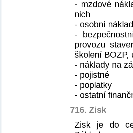
- mzdové nákla
nich
- osobní nákla
- bezpečnostn
provozu staven
školení BOZP, ú
- náklady na z
- pojistné
- poplatky
- ostatní finan
716. Zisk
Zisk je do c