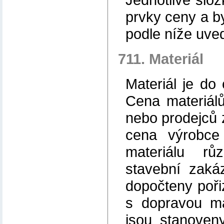
prvky ceny a b
podle níže uv
711. Materiál
Materiál je d
Cena materiál
nebo prodejců 
cena výrobce
materiálu r
stavební zaká
dopočteny pořiz
s dopravou ma
jsou stanoven