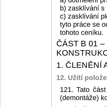
b) zasklívání s 
c) zasklívání p
tyto práce se o
tohoto ceníku.
ČÁST B 01 
KONSTRUKC
1. ČLENĚNÍ
12. Užití polož
121. Tato část
(demontáže) ko