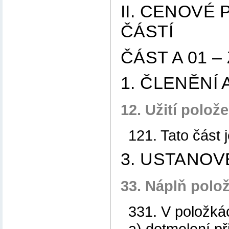
II. CENOVÉ
ČÁSTÍ
ČÁST A 01 –
1. ČLENĚNÍ
12. Užití polož
121. Tato část 
3. USTANO
33. Náplň polo
331. V položká
a) dotmelení př