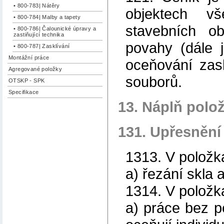
• 800-783| Nátěry
objektech vš
• 800-784| Malby a tapety
stavebních ob
• 800-786| Čalounické úpravy a
zastiňující technika
povahy (dále 
• 800-787| Zasklívání
Montážní práce
oceňování zask
Agregované položky
souborů.
OTSKP - SPK
Specifikace
13. Náplň polo
131. Upřesnění
1313. V položk
a) řezání skla a
1314. V položk
a) práce bez p