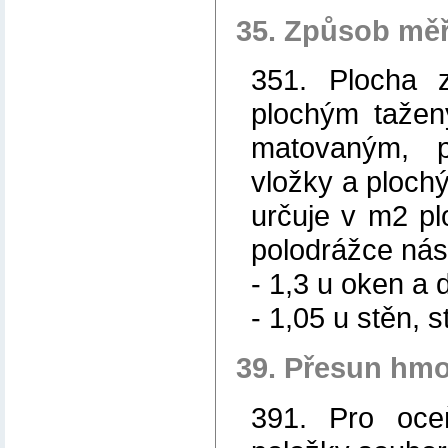
35. Způsob měř
351. Plocha z
plochým tažen
matovaným, 
vložky a ploch
určuje v m2 pl
polodrážce nás
- 1,3 u oken a 
- 1,05 u stěn, s
39. Přesun hmo
391. Pro oce