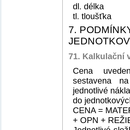
dl. délka
tl. tloušťka
7. PODMÍNK
JEDNOTKOV
71. Kalkulační 
Cena uveden
sestavena na 
jednotlivé nákl
do jednotkovýc
CENA = MATE
+ OPN + REŽIE
Jednotlivé slož