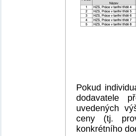
Pokud individ
dodavatele p
uvedených výše
ceny (tj. pr
konkrétního do