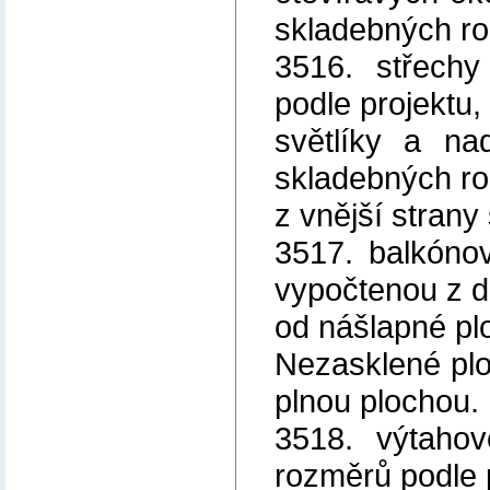
skladebných r
3516. střech
podle projektu,
světlíky a na
skladebných ro
z vnější strany 
3517. balkóno
vypočtenou z d
od nášlapné pl
Nezasklené plo
plnou plochou.
3518. výtaho
rozměrů podle 