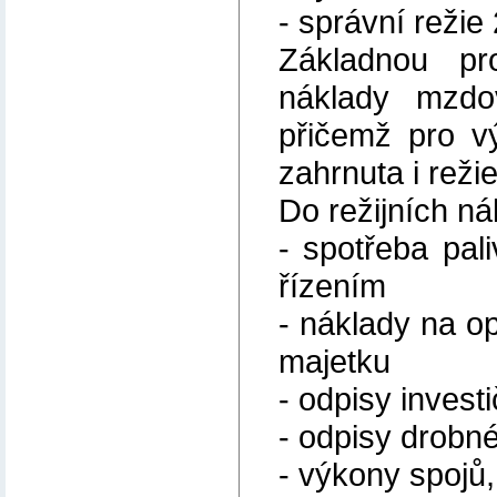
- správní režie
Základnou pr
náklady mzdo
přičemž pro v
zahrnuta i reži
Do režijních ná
- spotřeba pali
řízením
- náklady na o
majetku
- odpisy invest
- odpisy drobn
- výkony spojů,