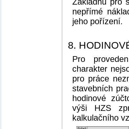
Základnu pro s
nepřímé nákla
jeho pořízení.
8. HODINOV
Pro proveden
charakter nejs
pro práce nezm
stavebních prac
hodinové zúčt
výši HZS zp
kalkulačního vz