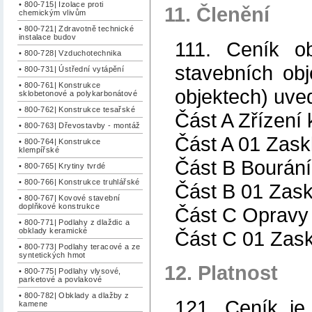
• 800-715| Izolace proti
11. Členění
chemickým vlivům
• 800-721| Zdravotně technické
instalace budov
111. Ceník ob
• 800-728| Vzduchotechnika
stavebních obj
• 800-731| Ústřední vytápění
• 800-761| Konstrukce
objektech) uved
sklobetonové a polykarbonátové
• 800-762| Konstrukce tesařské
Část A Zřízení 
• 800-763| Dřevostavby - montáž
Část A 01 Zask
• 800-764| Konstrukce
klempířské
Část B Bourání
• 800-765| Krytiny tvrdé
• 800-766| Konstrukce truhlářské
Část B 01 Zask
• 800-767| Kovové stavební
doplňkové konstrukce
Část C Opravy 
• 800-771| Podlahy z dlaždic a
obklady keramické
Část C 01 Zask
• 800-773| Podlahy teracové a ze
syntetických hmot
12. Platnost
• 800-775| Podlahy vlysové,
parketové a povlakové
• 800-782| Obklady a dlažby z
121. Ceník je
kamene