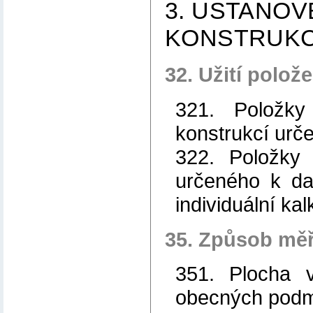
3. USTANOV
KONSTRUKC
32. Užití polož
321. Položky
konstrukcí urč
322. Položky 
určeného k dal
individuální kal
35. Způsob měř
351. Plocha v
obecných podm