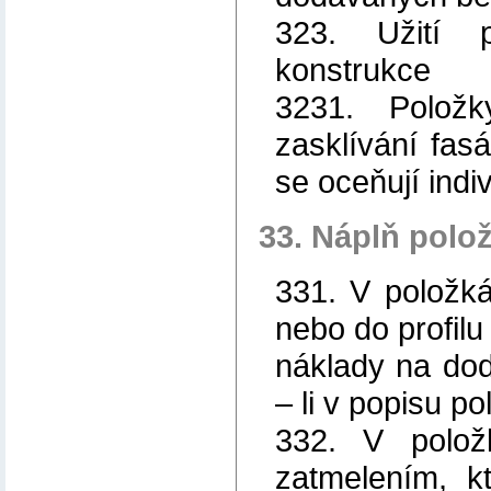
323. Užití 
konstrukce
3231. Položk
zasklívání fas
se oceňují indiv
33. Náplň polo
331. V položká
nebo do profilu
náklady na dod
– li v popisu p
332. V polož
zatmelením, k