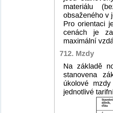
materiálu (
obsaženého v j
Pro orientaci 
cenách je za
maximální vzdá
712. Mzdy
Na základě nor
stanovena zá
úkolové mzdy 
jednotlivé tarifn
Stavebn
dělník,
třída
4