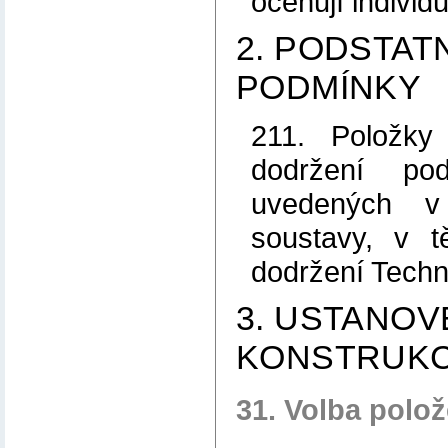
oceňují individu
2. PODSTATN
PODMÍNKY
211. Položky
dodržení pod
uvedených v
soustavy, v 
dodržení Tech
3. USTANOV
KONSTRUKC
31. Volba polo