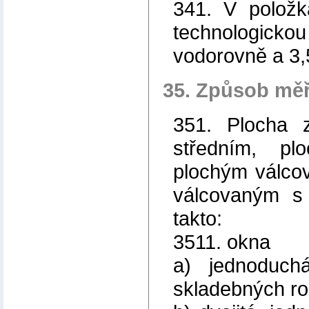
341. V položk
technologick
vodorovně a 3,
35. Způsob měř
351. Plocha 
středním, p
plochým válco
válcovaným s
takto:
3511. okna
a) jednoduc
skladebných r