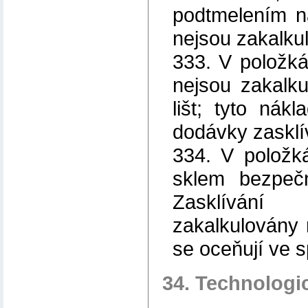
podtmelením n
nejsou zakalkul
333. V položká
nejsou zakalk
lišt; tyto nák
dodávky zasklí
334. V položk
sklem bezpeč
Zasklívání
zakalkulovány 
se oceňují ve s
34. Technologi