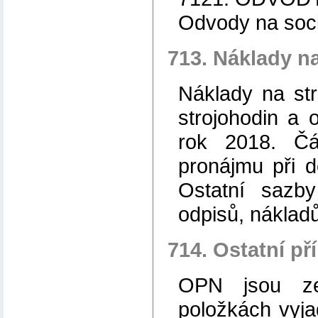
Odvody na sociá
713. Náklady na
Náklady na str
strojohodin a 
rok 2018. Čá
pronájmu při d
Ostatní sazb
odpisů, náklad
714. Ostatní p
OPN jsou ze
položkách vyja