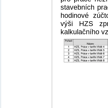
stavebních prac
hodinové zúčt
výši HZS zp
kalkulačního vz