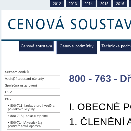
2012
2013
2014
2015
2016
Cenová soustava
Cenové podmínky
Technické podm
Seznam ceníků
800 - 763 - 
Vedlejší a ostatní náklady
Společná ustanovení
HSV
PSV
I. OBECNÉ 
• 800-711| Izolace proti vodě a
povlakové krytiny
• 800-713| Izolace tepelné
1. ČLENĚNÍ
• 800-714| Akustická a
protiotřesová opatření