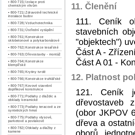
• 800-715| Izolace proti
11. Členění
chemickým vlivům
• 800-721| Zdravotně technické
instalace budov
111. Ceník o
• 800-728| Vzduchotechnika
stavebních obj
• 800-731| Ústřední vytápění
• 800-761| Konstrukce
"objektech") uv
sklobetonové a polykarbonátové
• 800-762| Konstrukce tesařské
Část A - Zřízen
• 800-763| Dřevostavby - montáž
Část A 01 - Ko
• 800-764| Konstrukce
klempířské
• 800-765| Krytiny tvrdé
12. Platnost po
• 800-766| Konstrukce truhlářské
• 800-767| Kovové stavební
121. Ceník 
doplňkové konstrukce
• 800-771| Podlahy z dlaždic a
dřevostaveb z
obklady keramické
• 800-773| Podlahy teracové a ze
(obor JKPOV 6
syntetických hmot
• 800-775| Podlahy vlysové,
dřeva a ostatn
parketové a povlakové
• 800-782| Obklady a dlažby z
oborů jednotn
kamene