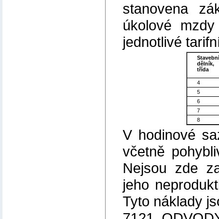
stanovena zá
úkolové mzdy 
jednotlivé tarifn
Stavebn
dělník,
třída
4
5
6
7
8
V hodinové sa
včetně pohybl
Nejsou zde za
jeho neprodukti
Tyto náklady js
7121. ODVOD