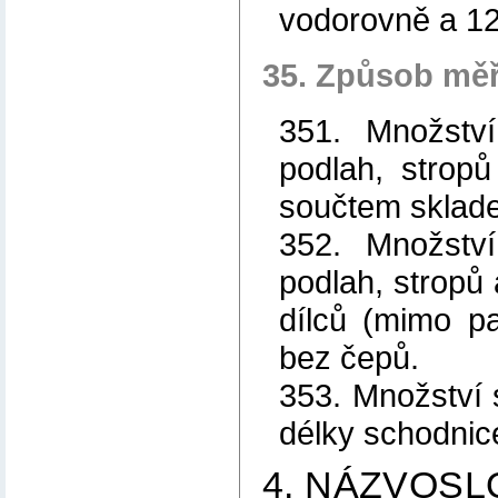
vodorovně a 12
35. Způsob měř
351. Množství
podlah, strop
součtem sklade
352. Množství
podlah, stropů 
dílců (mimo p
bez čepů.
353. Množství 
délky schodnic
4. NÁZVOSL