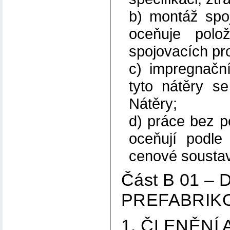
b) montáž spo
oceňuje pol
spojovacích pr
c) impregnační
tyto nátěry s
Nátěry;
d) práce bez p
oceňují podle
cenové soustav
Část B 01 
PREFABRIK
1. ČLENĚNÍ