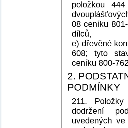
položkou 444
dvouplášťových
08 ceníku 801-
dílců,
e) dřevěné ko
608; tyto sta
ceníku 800-762
2. PODSTATN
PODMÍNKY
211. Položky
dodržení pod
uvedených ve 