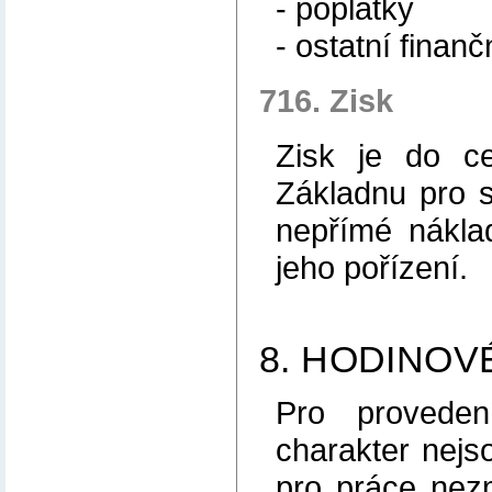
- poplatky
- ostatní finan
716. Zisk
Zisk je do c
Základnu pro s
nepřímé nákla
jeho pořízení.
8. HODINOV
Pro proveden
charakter nejs
pro práce nezm