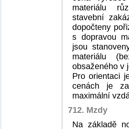
materiálu r
stavební zaká
dopočteny pořiz
s dopravou ma
jsou stanoven
materiálu (
obsaženého v j
Pro orientaci 
cenách je za
maximální vzdá
712. Mzdy
Na základě nor