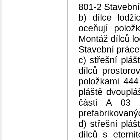
801-2 Stavební
b) dílce lodž
oceňují polo
Montáž dílců lo
Stavební práce 
c) střešní plá
dílců prostoro
položkami 444
pláště dvouplá
části A 03 
prefabrikovanýc
d) střešní plá
dílců s eterni