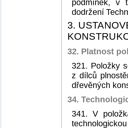
podmínek, v 
dodržení Tech
3. USTANOV
KONSTRUKC
32. Platnost po
321. Položky s
z dílců plnost
dřevěných kons
34. Technologi
341. V položk
technologick