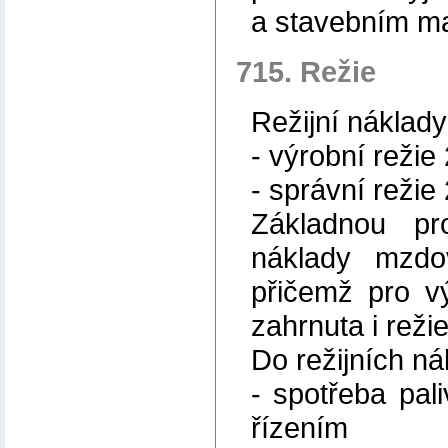
a stavebním ma
715. Režie
Režijní náklady
- výrobní režie
- správní režie
Základnou pr
náklady mzdo
přičemž pro v
zahrnuta i reži
Do režijních ná
- spotřeba pali
řízením