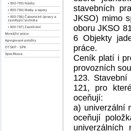
• 800-783| Nátěry
stavebních pr
• 800-784| Malby a tapety
JKSO) mimo sp
• 800-786| Čalounické úpravy a
zastiňující technika
oboru JKSO 81
• 800-787| Zasklívání
Montážní práce
6 Objekty jade
Agregované položky
práce.
OTSKP - SPK
Specifikace
Ceník platí i 
provozních sou
123. Stavební
121, pro kter
oceňují:
a) univerzální 
oceňují polož
univerzálních