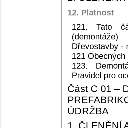
12. Platnost
121. Tato čá
(demontáže)
Dřevostavby - 
121 Obecných 
123. Demontá
Pravidel pro o
Část C 01 
PREFABRIKO
ÚDRŽBA
1. ČLENĚNÍ