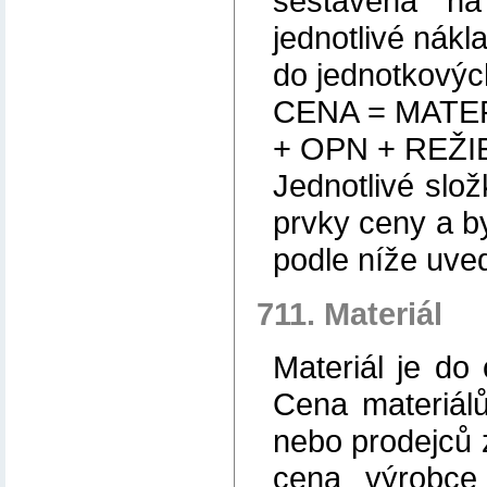
sestavena na 
jednotlivé nákl
do jednotkovýc
CENA = MATE
+ OPN + REŽIE
Jednotlivé slož
prvky ceny a b
podle níže uv
711. Materiál
Materiál je d
Cena materiál
nebo prodejců 
cena výrobce