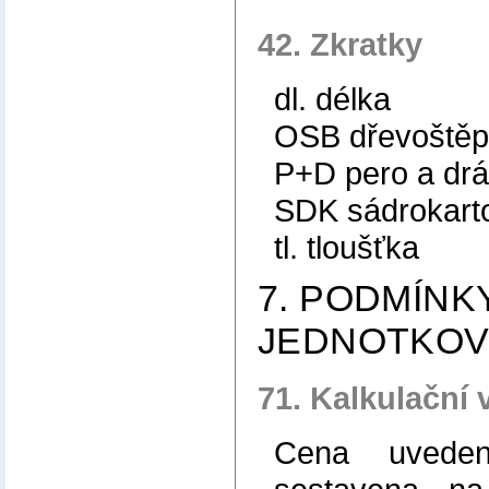
42. Zkratky
dl. délka
OSB dřevoštěp
P+D pero a dr
SDK sádrokart
tl. tloušťka
7. PODMÍNK
JEDNOTKOV
71. Kalkulační 
Cena uveden