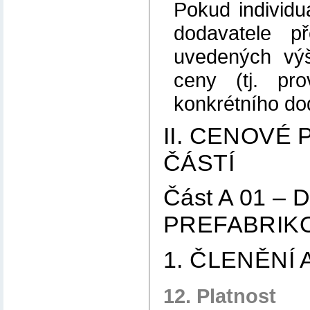
Pokud individ
dodavatele p
uvedených výše
ceny (tj. pr
konkrétního do
II. CENOVÉ
ČÁSTÍ
Část A 01 
PREFABRIK
1. ČLENĚNÍ
12. Platnost