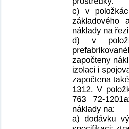
prostředky.
c) v položká
základového 
náklady na řezi
d) v polo
prefabrikovan
započteny nákl
izolaci i spojo
započtena také
1312. V polož
763 72-1201a
náklady na:
a) dodávku vý
specifikaci; zt