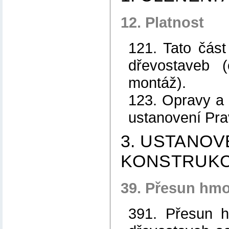
12. Platnost
121. Tato část
dřevostaveb 
montáž).
123. Opravy a 
ustanovení Pra
3. USTANOV
KONSTRUKC
39. Přesun hmo
391. Přesun h