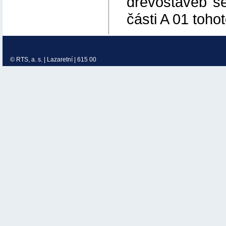
dřevostaveb s
části A 01 toho
© RTS, a. s. | Lazaretní | 615 00