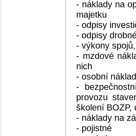
- náklady na o
majetku
- odpisy invest
- odpisy drobn
- výkony spojů,
- mzdové nákla
nich
- osobní nákla
- bezpečnostn
provozu staven
školení BOZP, ú
- náklady na z
- pojistné