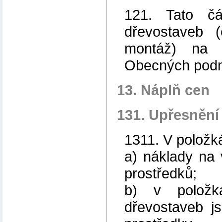
121. Tato čá
dřevostaveb 
montáž) na 
Obecných pod
13. Náplň cen
131. Upřesnění
1311. V položk
a) náklady na 
prostředků;
b) v položk
dřevostaveb j