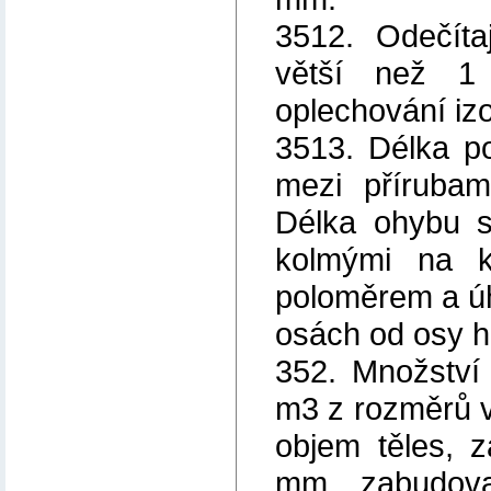
3512. Odečíta
větší než 1
oplechování izo
3513. Délka po
mezi přírubam
Délka ohybu s
kolmými na k
poloměrem a ú
osách od osy h
352. Množství 
m3 z rozměrů v
objem těles, 
mm, zabudova