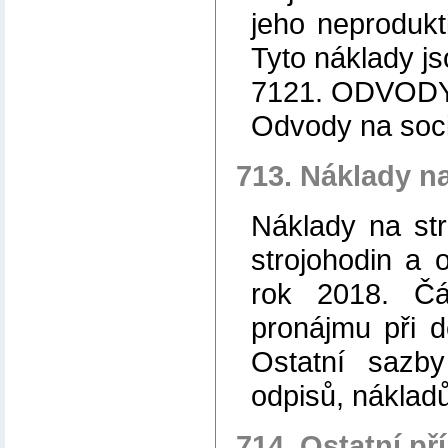
jeho neprodukti
Tyto náklady js
7121. ODVOD
Odvody na sociá
713. Náklady na
Náklady na str
strojohodin a 
rok 2018. Čá
pronájmu při d
Ostatní sazb
odpisů, náklad
714. Ostatní p