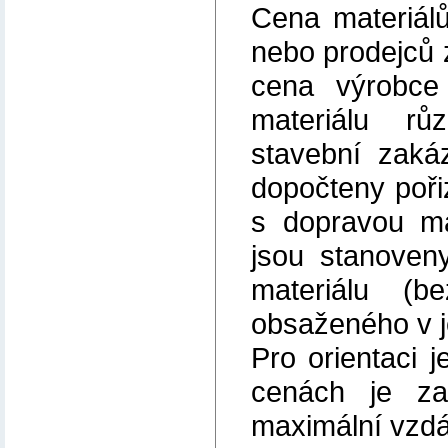
Cena materiál
nebo prodejců 
cena výrobce
materiálu r
stavební zaká
dopočteny pořiz
s dopravou ma
jsou stanoven
materiálu (
obsaženého v j
Pro orientaci 
cenách je za
maximální vzdá