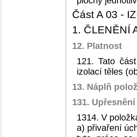
plochy jednotli
Část A 03 -
1. ČLENĚNÍ
12. Platnost
121. Tato čás
izolací těles (
13. Náplň polo
131. Upřesnění
1314. V položk
a) přivaření úc