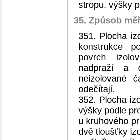
stropu, výšky p
35. Způsob měř
351. Plocha iz
konstrukce po
povrch izolo
nadpraží a o
neizolované č
odečítají.
352. Plocha izo
výšky podle pr
u kruhového pr
dvě tloušťky iz