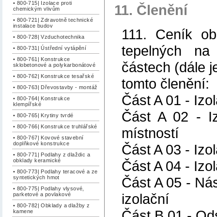
• 800-715| Izolace proti
11. Členění
chemickým vlivům
• 800-721| Zdravotně technické
instalace budov
111. Ceník ob
• 800-728| Vzduchotechnika
tepelných na 
• 800-731| Ústřední vytápění
• 800-761| Konstrukce
částech (dále j
sklobetonové a polykarbonátové
• 800-762| Konstrukce tesařské
tomto členění:
• 800-763| Dřevostavby - montáž
Část A 01 - Iz
• 800-764| Konstrukce
klempířské
Část A 02 - I
• 800-765| Krytiny tvrdé
• 800-766| Konstrukce truhlářské
místností
• 800-767| Kovové stavební
doplňkové konstrukce
Část A 03 - Izo
• 800-771| Podlahy z dlaždic a
obklady keramické
Část A 04 - Izo
• 800-773| Podlahy teracové a ze
Část A 05 - Nás
syntetických hmot
• 800-775| Podlahy vlysové,
izolační
parketové a povlakové
• 800-782| Obklady a dlažby z
Část B 01 - Ods
kamene