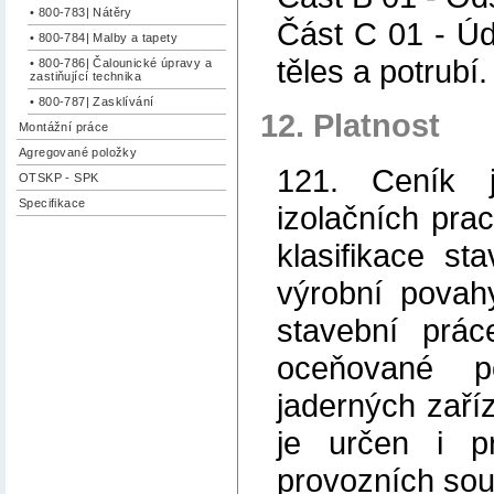
• 800-783| Nátěry
Část C 01 - Úd
• 800-784| Malby a tapety
těles a potrubí.
• 800-786| Čalounické úpravy a
zastiňující technika
• 800-787| Zasklívání
12. Platnost
Montážní práce
Agregované položky
121. Ceník 
OTSKP - SPK
Specifikace
izolačních pra
klasifikace st
výrobní povah
stavební prá
oceňované p
jaderných zaříz
je určen i p
provozních sou