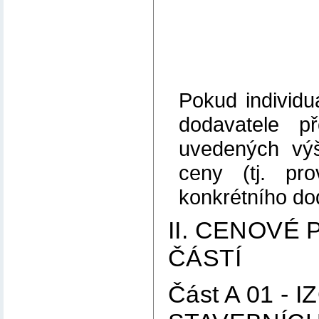
Pokud individ
dodavatele p
uvedených výše
ceny (tj. pr
konkrétního do
II. CENOVÉ
ČÁSTÍ
Část A 01 -