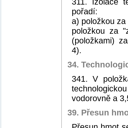
311. Izolace 
pořadí:
a) položkou za "
položkou za "z
(položkami) za 
4).
34. Technologi
341. V položk
technologick
vodorovně a 3,
39. Přesun hmo
Přesun hmot s