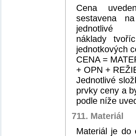
Cena uveden
sestavena na 
jednotlivé
náklady tvoří
jednotkových c
CENA = MATE
+ OPN + REŽIE
Jednotlivé slož
prvky ceny a b
podle níže uv
711. Materiál
Materiál je d