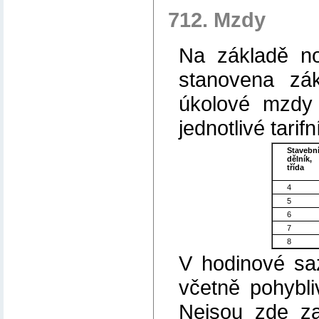
712. Mzdy
Na základě nor
stanovena zá
úkolové mzdy 
jednotlivé tarifn
Stavebn
dělník,
třída
4
5
6
7
8
V hodinové sa
včetně pohybl
Nejsou zde za