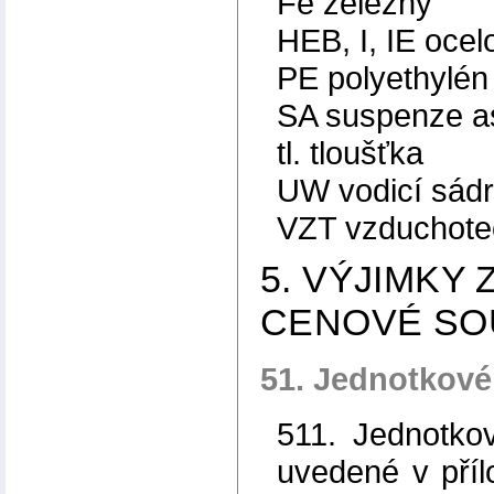
Fe železný
HEB, I, IE ocel
PE polyethylén
SA suspenze as
tl. tloušťka
UW vodicí sádr
VZT vzduchotec
5. VÝJIMKY 
CENOVÉ SO
51. Jednotkové 
511. Jednotkov
uvedené v příl