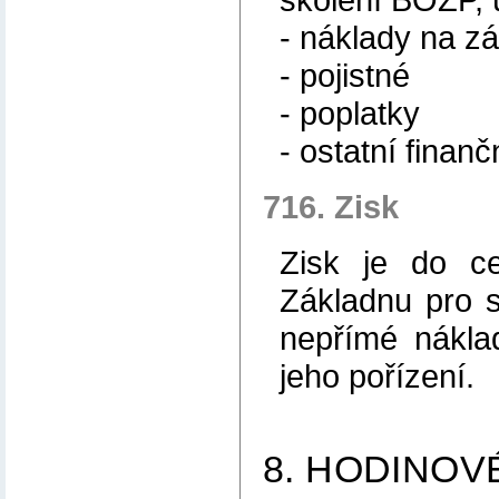
- náklady na z
- pojistné
- poplatky
- ostatní finan
716. Zisk
Zisk je do c
Základnu pro s
nepřímé nákla
jeho pořízení.
8. HODINOV