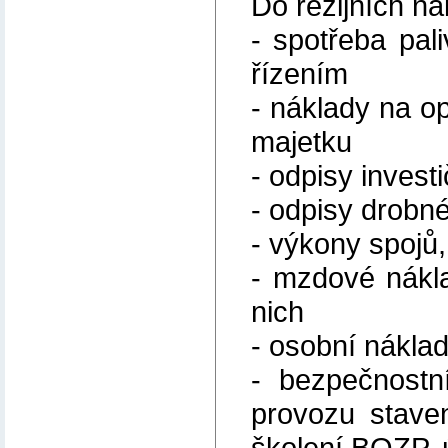
Do režijních ná
- spotřeba pali
řízením
- náklady na o
majetku
- odpisy invest
- odpisy drobn
- výkony spojů,
- mzdové nákla
nich
- osobní nákla
- bezpečnostn
provozu staven
školení BOZP, ú