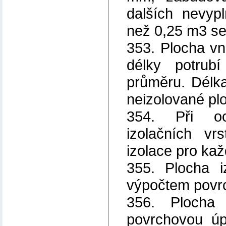
dalších nevypl
než 0,25 m3 se
353. Plocha vni
délky potrubí
průměru. Délka
neizolované plo
354. Při oce
izolačních vr
izolace pro ka
355. Plocha i
výpočtem povrc
356. Plocha 
povrchovou úp