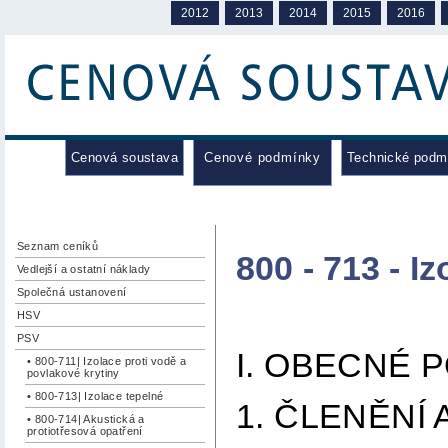
2012
2013
2014
2015
2016
Cenová soustava
Cenové podmínky
Technické podm
Seznam ceníků
800 - 713 - I
Vedlejší a ostatní náklady
Společná ustanovení
HSV
PSV
I. OBECNÉ 
• 800-711| Izolace proti vodě a
povlakové krytiny
• 800-713| Izolace tepelné
1. ČLENĚNÍ
• 800-714| Akustická a
protiotřesová opatření