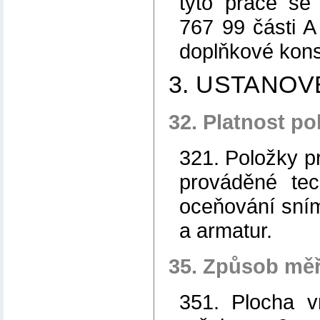
tyto práce se
767 99 části 
doplňkové kons
3. USTANO
32. Platnost po
321. Položky p
prováděné tec
oceňování sníma
a armatur.
35. Způsob měř
351. Plocha v