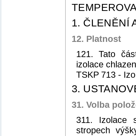
TEMPEROVA
1. ČLENĚNÍ
12. Platnost
121. Tato čás
izolace chlaze
TSKP 713 - Izo
3. USTANO
31. Volba polo
311. Izolace 
stropech výšk