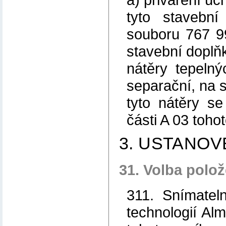
tyto stavební
souboru 767 9
stavební doplň
nátěry tepelný
separační, na 
tyto nátěry s
části A 03 toho
3. USTANO
31. Volba polo
311. Snímatel
technologií Al