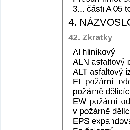
3... části A 05 
4. NÁZVOSL
42. Zkratky
Al hliníkový
ALN asfaltový i
ALT asfaltový i
EI požární odo
požárně dělicí
EW požární odo
v požárně dělic
EPS expandova