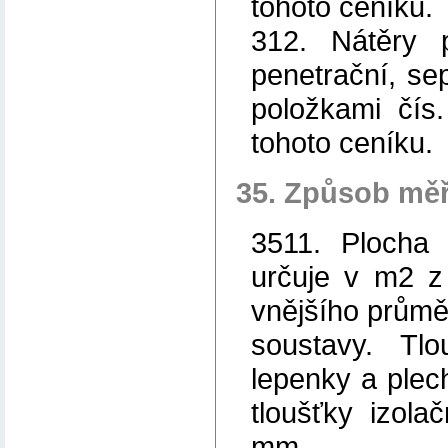
tohoto ceníku.
312. Nátěry p
penetrační, se
položkami čís
tohoto ceníku.
35. Způsob měř
3511. Plocha 
určuje v m2 z 
vnějšího průmě
soustavy. Tl
lepenky a plech
tloušťky izol
mm.