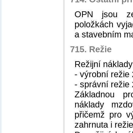
OPN jsou ze
položkách vyja
a stavebním ma
715. Režie
Režijní náklady
- výrobní režie
- správní režie
Základnou pr
náklady mzdo
přičemž pro v
zahrnuta i reži