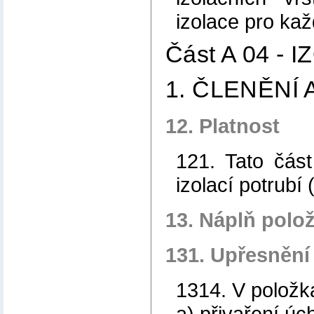
izolace pro ka
Část A 04 -
1. ČLENĚNÍ
12. Platnost
121. Tato čás
izolací potrubí
13. Náplň polo
131. Upřesnění
1314. V položk
a) přivaření úc