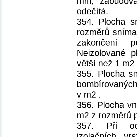
mm, zabudova
odečítá.
354. Plocha s
rozměrů snímate
zakončení p
Neizolované p
větší než 1 m2 
355. Plocha sn
bombírovaných č
v m2 .
356. Plocha vně
m2 z rozměrů p
357. Při oce
izolačních vr