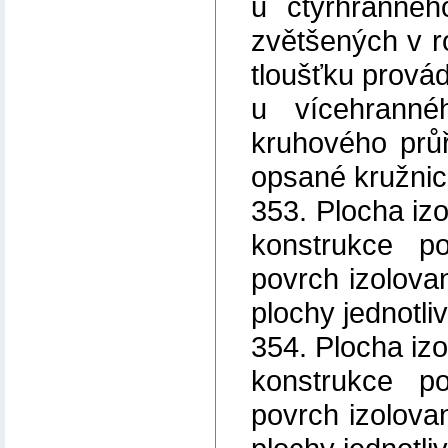
u čtyřhrannéh
zvětšených v 
tloušťku provád
u vícehrann
kruhového prů
opsané kružnic
353. Plocha iz
konstrukce po
povrch izolova
plochy jednotli
354. Plocha iz
konstrukce po
povrch izolova