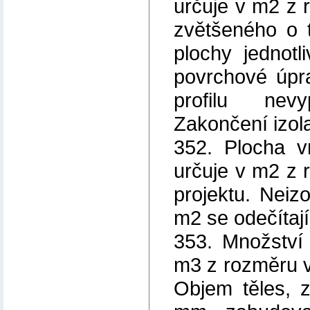
určuje v m2 z 
zvětšeného o t
plochy jednot
povrchové úpr
profilu nevy
Zakončení izol
352. Plocha vn
určuje v m2 z 
projektu. Neiz
m2 se odečítaj
353. Množství 
m3 z rozměru v
Objem těles, 