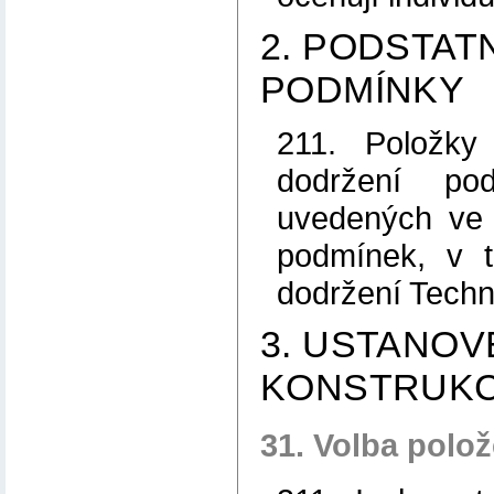
2. PODSTATN
PODMÍNKY
211. Položky
dodržení pod
uvedených ve 
podmínek, v 
dodržení Tech
3. USTANOV
KONSTRUKC
31. Volba polo