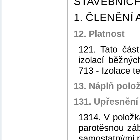
STAVEBNÍC
1. ČLENĚNÍ
12. Platnost
121. Tato čás
izolací běžný
713 - Izolace t
13. Náplň polo
131. Upřesnění
1314. V položk
parotěsnou záb
samostatnými p