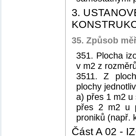
3. USTANOV
KONSTRUKC
35. Způsob měř
351. Plocha iz
v m2 z rozměrů
3511. Z ploch
plochy jednotliv
a) přes 1 m2 u 
přes 2 m2 u p
proniků (např. 
Část A 02 -