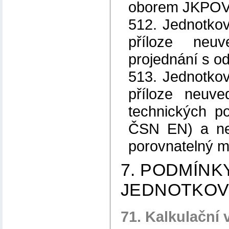
oborem JKPOV (s
512. Jednotkov
příloze neu
projednání s o
513. Jednotkov
příloze neuve
technických p
ČSN EN) a nej
porovnatelný ma
7. PODMÍNK
JEDNOTKOV
71. Kalkulační 