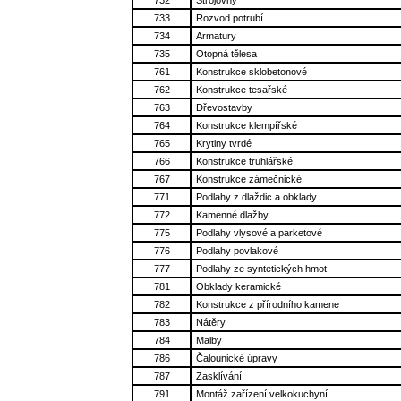
733
Rozvod potrubí
734
Armatury
735
Otopná tělesa
761
Konstrukce sklobetonové
762
Konstrukce tesařské
763
Dřevostavby
764
Konstrukce klempířské
765
Krytiny tvrdé
766
Konstrukce truhlářské
767
Konstrukce zámečnické
771
Podlahy z dlaždic a obklady
772
Kamenné dlažby
775
Podlahy vlysové a parketové
776
Podlahy povlakové
777
Podlahy ze syntetických hmot
781
Obklady keramické
782
Konstrukce z přírodního kamene
783
Nátěry
784
Malby
786
Čalounické úpravy
787
Zasklívání
791
Montáž zařízení velkokuchyní