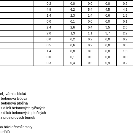
0,2
0,0
0,0
0,0
0,2
4,9
6,2
5,4
4,5
4,9
1,4
2,3
1,4
0,6
1,5
0,0
0,1
0,0
0,0
0,1
2,4
2,6
0,4
3,5
2,5
2,0
1,3
1,1
3,7
2,2
0,0
0,2
0,2
0,0
0,2
0,5
0,6
0,2
0,0
0,5
1,4
0,8
0,0
0,0
1,3
0,0
0,1
0,0
0,0
0,0
0,3
0,4
0,5
0,9
0,2
l, tvárnic, bloků
á betonová tyčová
á betonová plošná
 z dílců betonových tyčových
 z dílců betonových plošných
 z prostorových buněk
na bázi dřevní hmoty
eriálů.