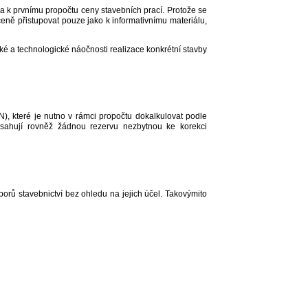
k prvnímu propočtu ceny stavebních prací. Protože se
ceně přistupovat pouze jako k informativnímu materiálu,
é a technologické náočnosti realizace konkrétní stavby
, které je nutno v rámci propočtu dokalkulovat podle
obsahují rovněž žádnou rezervu nezbytnou ke korekci
rů stavebnictví bez ohledu na jejich účel. Takovýmito