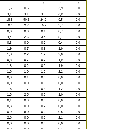
5
6
7
8
9
1,6
0,5
1,0
3,9
0,0
4,1
4,1
4,9
3,9
0,0
18,5
50,3
24,9
9,5
0,0
10,4
2,2
15,9
3,7
0,0
0,0
0,0
0,1
0,7
0,0
4,4
2,6
3,4
5,1
0,0
0,3
0,0
0,7
0,4
0,0
1,9
0,7
0,9
1,9
0,0
1,8
2,2
1,2
2,0
0,0
0,8
0,7
0,7
1,9
0,0
1,8
0,2
0,9
1,9
0,0
1,6
1,0
1,0
2,2
0,0
0,0
0,1
0,0
0,0
0,0
0,0
0,0
0,0
0,0
0,0
1,6
1,7
0,4
1,2
0,0
1,3
2,5
0,3
1,0
0,0
0,1
0,0
0,0
0,0
0,0
0,3
0,0
0,2
0,0
0,0
0,9
6,0
0,0
0,5
0,0
2,8
0,0
0,0
2,1
0,0
0,0
0,0
0,0
0,0
0,0
0,2
0,0
0,0
0,4
0,0