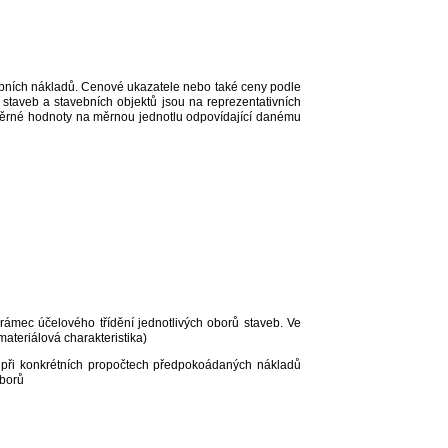
ebních nákladů. Cenové ukazatele nebo také ceny podle
staveb a stavebních objektů jsou na reprezentativních
měrné hodnoty na měrnou jednotlu odpovídající danému
í rámec účelového třídění jednotlivých oborů staveb. Ve
ateriálová charakteristika)
ože při konkrétních propočtech předpokoádaných nákladů
oborů