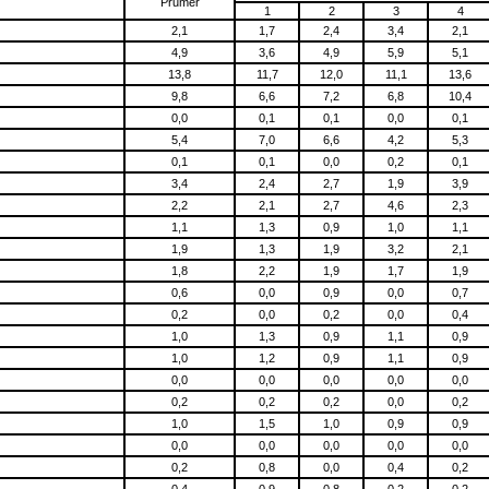
Průměr
1
2
3
4
2,1
1,7
2,4
3,4
2,1
4,9
3,6
4,9
5,9
5,1
13,8
11,7
12,0
11,1
13,6
9,8
6,6
7,2
6,8
10,4
0,0
0,1
0,1
0,0
0,1
5,4
7,0
6,6
4,2
5,3
0,1
0,1
0,0
0,2
0,1
3,4
2,4
2,7
1,9
3,9
2,2
2,1
2,7
4,6
2,3
1,1
1,3
0,9
1,0
1,1
1,9
1,3
1,9
3,2
2,1
1,8
2,2
1,9
1,7
1,9
0,6
0,0
0,9
0,0
0,7
0,2
0,0
0,2
0,0
0,4
1,0
1,3
0,9
1,1
0,9
1,0
1,2
0,9
1,1
0,9
0,0
0,0
0,0
0,0
0,0
0,2
0,2
0,2
0,0
0,2
1,0
1,5
1,0
0,9
0,9
0,0
0,0
0,0
0,0
0,0
0,2
0,8
0,0
0,4
0,2
0,4
0,9
0,8
0,2
0,2