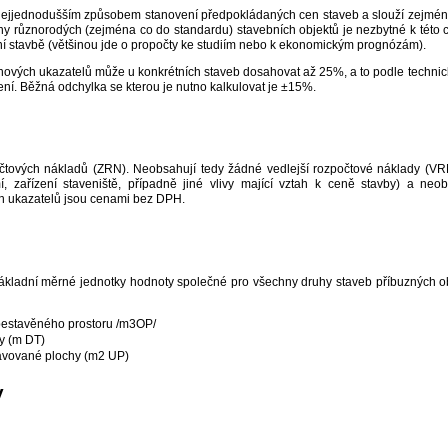
nejjednodušším způsobem stanovení předpokládaných cen staveb a slouží zejména 
eny různorodých (zejména co do standardu) stavebních objektů je nezbytné k této 
ní stavbě (většinou jde o propočty ke studiím nebo k ekonomickým prognózám).
vých ukazatelů může u konkrétních staveb dosahovat až 25%, a to podle technick
ní. Běžná odchylka se kterou je nutno kalkulovat je ±15%.
čtových nákladů (ZRN). Neobsahují tedy žádné vedlejší rozpočtové náklady (VRN)
, zařízení staveniště, případně jiné vlivy mající vztah k ceně stavby) a ne
h ukazatelů jsou cenami bez DPH.
ákladní měrné jednotky hodnoty společné pro všechny druhy staveb příbuzných obo
obestavěného prostoru /m3OP/
sy (m DT)
ravované plochy (m2 UP)
y