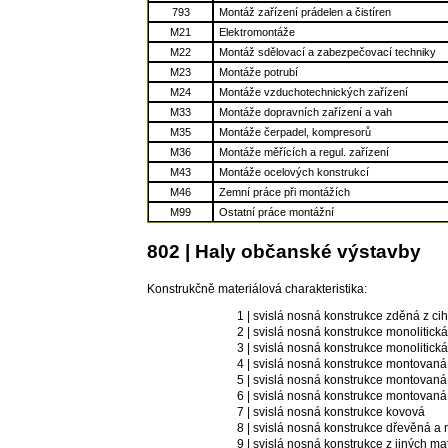
793
Montáž zařízení prádelen a čistíren
M21
Elektromontáže
M22
Montáž sdělovací a zabezpečovací techniky
M23
Montáže potrubí
M24
Montáže vzduchotechnických zařízení
M33
Montáže dopravních zařízení a vah
M35
Montáže čerpadel, kompresorů
M36
Montáže měřících a regul. zařízení
M43
Montáže ocelových konstrukcí
M46
Zemní práce při montážích
M99
Ostatní práce montážní
802 | Haly občanské výstavby
Konstrukčně materiálová charakteristika:
1 | svislá nosná konstrukce zděná z cihe
2 | svislá nosná konstrukce monolitick
3 | svislá nosná konstrukce monolitick
4 | svislá nosná konstrukce montovaná
5 | svislá nosná konstrukce montovaná
6 | svislá nosná konstrukce montovaná
7 | svislá nosná konstrukce kovová
8 | svislá nosná konstrukce dřevěná a 
9 | svislá nosná konstrukce z jiných mat