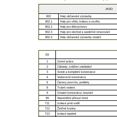
JKSO
802
Haly občanské výstavby
802.1
Haly pro vědu, kulturu a osvětu
802.2
Haly pro tělovýchovu
802.3
Haly pro obchod a společné stravování
802.4
Haly občanské výstavby ostatní
Díl
1
Zemní práce
2
Základy, zvláštní zakládání
3
Svislé a kompletní konstrukce
4
Vodorovné konstrukce
6
Úpravy povrchu, podlahy
8
Trubní vedení
9
Ostatní konstrukce, bourání
99
Staveništní přesun hmot
711
Izolace proti vodě
712
Živičné krytiny
713
Izolace tepelné