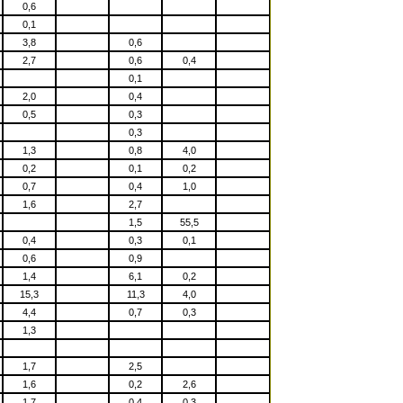
0,6
0,1
3,8
0,6
2,7
0,6
0,4
0,1
2,0
0,4
0,5
0,3
0,3
1,3
0,8
4,0
0,2
0,1
0,2
0,7
0,4
1,0
1,6
2,7
1,5
55,5
0,4
0,3
0,1
0,6
0,9
1,4
6,1
0,2
15,3
11,3
4,0
4,4
0,7
0,3
1,3
1,7
2,5
1,6
0,2
2,6
1,7
0,4
0,3