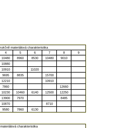
rukčně materiálová charakteristika
4
5
6
7
8
9
10480
8960
8530
10480
9010
10880
10910
11020
9695
8835
15700
12210
10910
7860
12660
10230
10460
6140
12500
12250
13900
7970
8485
10870
8710
9580
7860
6130
materiálová charakteristika