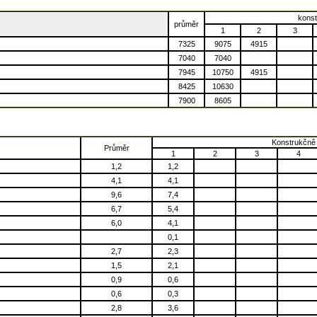
konst
průměr
1
2
3
7325
9075
4915
7040
7040
7945
10750
4915
8425
10630
7900
8605
Konstrukčně 
Průměr
1
2
3
4
1,2
1,2
4,1
4,1
9,6
7,4
6,7
5,4
6,0
4,1
0,1
2,7
2,3
1,5
2,1
0,9
0,6
0,6
0,3
2,8
3,6