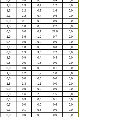
1,8
1,9
0,4
1,2
0,0
1,5
1,2
0,2
1,6
0,0
2,1
2,2
0,4
0,6
0,0
0,0
0,1
0,3
0,0
0,0
1,0
1,8
0,0
2,2
0,0
0,0
0,0
0,1
22,9
0,0
1,0
3,6
1,0
0,7
0,0
0,4
0,0
0,0
0,0
0,0
7,1
1,8
0,3
8,8
0,0
6,6
1,9
9,5
7,2
0,0
1,5
0,9
0,4
0,3
0,0
0,8
0,0
1,8
0,0
0,0
0,0
0,0
0,0
0,1
0,0
1,9
1,2
1,2
1,8
0,0
0,8
0,0
0,5
0,0
0,0
1,5
1,3
1,1
0,0
0,0
0,0
0,0
0,0
0,0
0,0
2,0
1,6
2,6
1,5
0,0
0,5
0,9
0,0
0,1
0,0
0,7
0,0
0,0
0,6
0,0
0,1
0,1
0,3
0,0
0,0
0,0
0,0
0,0
0,0
0,0