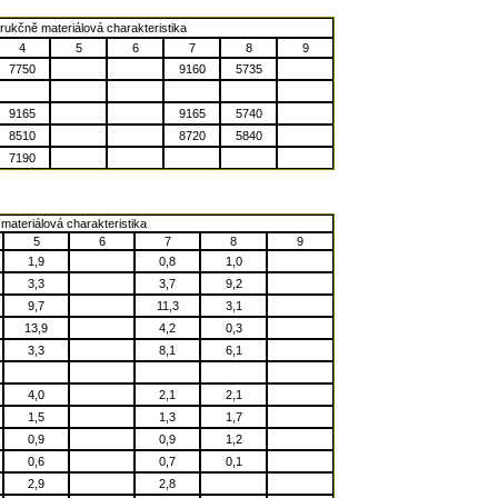
rukčně materiálová charakteristika
4
5
6
7
8
9
7750
9160
5735
9165
9165
5740
8510
8720
5840
7190
materiálová charakteristika
5
6
7
8
9
1,9
0,8
1,0
3,3
3,7
9,2
9,7
11,3
3,1
13,9
4,2
0,3
3,3
8,1
6,1
4,0
2,1
2,1
1,5
1,3
1,7
0,9
0,9
1,2
0,6
0,7
0,1
2,9
2,8