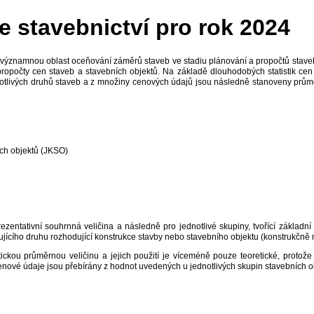
e stavebnictví pro rok 2024
í významnou oblast oceňování záměrů staveb ve stadiu plánování a propočtů stav
ropočty cen staveb a stavebních objektů. Na základě dlouhodobých statistik cen 
otlivých druhů staveb a z množiny cenových údajů jsou následně stanoveny prů
ích objektů (JKSO)
ezentativní souhrnná veličina a následně pro jednotlivé skupiny, tvořící základn
ícího druhu rozhodující konstrukce stavby nebo stavebního objektu (konstrukčně m
stickou průměrnou veličinu a jejich použití je víceméně pouze teoretické, prot
cenové údaje jsou přebírány z hodnot uvedených u jednotlivých skupin stavebních 