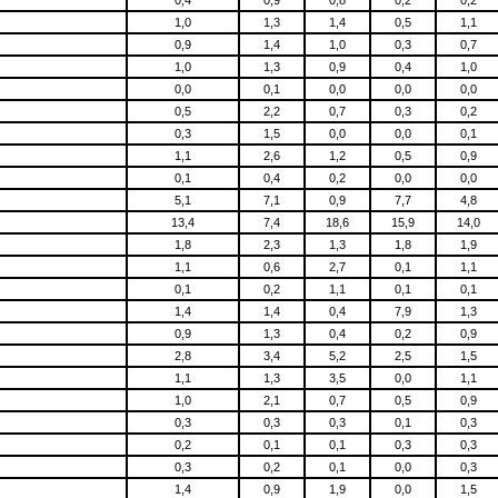
1,0
1,3
1,4
0,5
1,1
0,9
1,4
1,0
0,3
0,7
1,0
1,3
0,9
0,4
1,0
0,0
0,1
0,0
0,0
0,0
0,5
2,2
0,7
0,3
0,2
0,3
1,5
0,0
0,0
0,1
1,1
2,6
1,2
0,5
0,9
0,1
0,4
0,2
0,0
0,0
5,1
7,1
0,9
7,7
4,8
13,4
7,4
18,6
15,9
14,0
1,8
2,3
1,3
1,8
1,9
1,1
0,6
2,7
0,1
1,1
0,1
0,2
1,1
0,1
0,1
1,4
1,4
0,4
7,9
1,3
0,9
1,3
0,4
0,2
0,9
2,8
3,4
5,2
2,5
1,5
1,1
1,3
3,5
0,0
1,1
1,0
2,1
0,7
0,5
0,9
0,3
0,3
0,3
0,1
0,3
0,2
0,1
0,1
0,3
0,3
0,3
0,2
0,1
0,0
0,3
1,4
0,9
1,9
0,0
1,5