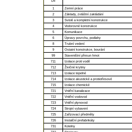
Díl
1
Zemní práce
2
Základy, zvláštní zakládání
3
Svislé a kompletní konstrukce
4
Vodorovné konstrukce
5
Komunikace
6
Úpravy povrchu, podlahy
8
Trubní vedení
9
Ostatní konstrukce, bourání
99
Staveništní přesun hmot
711
Izolace proti vodě
712
Živičné krytiny
713
Izolace tepelné
714
Izolace akustické a protiotřesové
715
Izolace chemické
721
Vnitřní kanalizace
722
Vnitřní vodovod
723
Vnitřní plynovod
724
Strojní vybavení
725
Zařizovací předměty
726
Instalční prefabrikáty
731
Kotelny
732
Strojovny