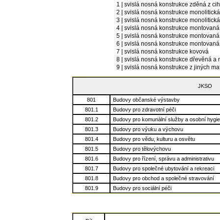
1 | svislá nosná konstrukce zděná z cihe
2 | svislá nosná konstrukce monolitick
3 | svislá nosná konstrukce monolitick
4 | svislá nosná konstrukce montovaná
5 | svislá nosná konstrukce montovaná
6 | svislá nosná konstrukce montovaná
7 | svislá nosná konstrukce kovová
8 | svislá nosná konstrukce dřevěná a 
9 | svislá nosná konstrukce z jiných mat
JKSO
801
Budovy občanské výstavby
801.1
Budovy pro zdravotní péči
801.2
Budovy pro komunální služby a osobní hygi
801.3
Budovy pro výuku a výchovu
801.4
Budovy pro vědu, kulturu a osvětu
801.5
Budovy pro tělovýchovu
801.6
Budovy pro řízení, správu a administrativu
801.7
Budovy pro společné ubytování a rekreaci
801.8
Budovy pro obchod a společné stravování
801.9
Budovy pro sociální péči