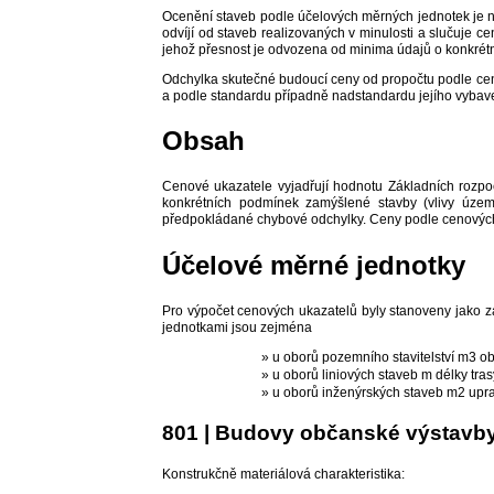
Ocenění staveb podle účelových měrných jednotek je 
odvíjí od staveb realizovaných v minulosti a slučuje c
jehož přesnost je odvozena od minima údajů o konkrét
Odchylka skutečné budoucí ceny od propočtu podle ceno
a podle standardu případně nadstandardu jejího vybave
Obsah
Cenové ukazatele vyjadřují hodnotu Základních rozpo
konkrétních podmínek zamýšlené stavby (vlivy území
předpokládané chybové odchylky. Ceny podle cenovýc
Účelové měrné jednotky
Pro výpočet cenových ukazatelů byly stanoveny jako z
jednotkami jsou zejména
» u oborů pozemního stavitelství m3 
» u oborů liniových staveb m délky tra
» u oborů inženýrských staveb m2 up
801 | Budovy občanské výstavb
Konstrukčně materiálová charakteristika: