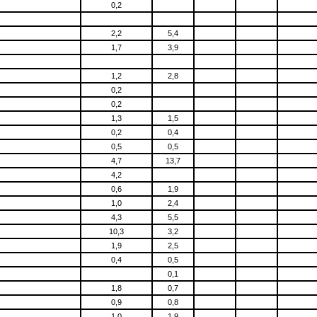
0,2
2,2
5,4
1,7
3,9
1,2
2,8
0,2
0,2
1,3
1,5
0,2
0,4
0,5
0,5
4,7
13,7
4,2
0,6
1,9
1,0
2,4
4,3
5,5
10,3
3,2
1,9
2,5
0,4
0,5
0,1
1,8
0,7
0,9
0,8
1,0
1,9