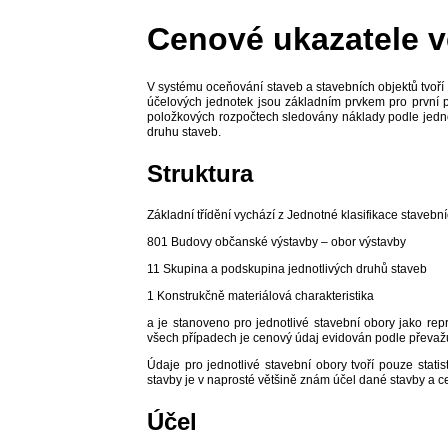
Cenové ukazatele v
V systému oceňování staveb a stavebních objektů tvoř
účelových jednotek jsou základním prvkem pro první p
položkových rozpočtech sledovány náklady podle jedn
druhu staveb.
Struktura
Základní třídění vychází z Jednotné klasifikace stavebn
801 Budovy občanské výstavby – obor výstavby
11 Skupina a podskupina jednotlivých druhů staveb
1 Konstrukčně materiálová charakteristika
a je stanoveno pro jednotlivé stavební obory jako repr
všech případech je cenový údaj evidován podle převažuj
Údaje pro jednotlivé stavební obory tvoří pouze stati
stavby je v naprosté většině znám účel dané stavby a 
Účel