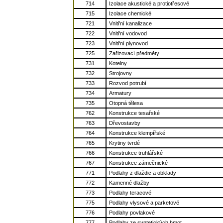
714
Izolace akustické a protiotřesové
715
Izolace chemické
721
Vnitřní kanalizace
722
Vnitřní vodovod
723
Vnitřní plynovod
725
Zařizovací předměty
731
Kotelny
732
Strojovny
733
Rozvod potrubí
734
Armatury
735
Otopná tělesa
762
Konstrukce tesařské
763
Dřevostavby
764
Konstrukce klempířské
765
Krytiny tvrdé
766
Konstrukce truhlářské
767
Konstrukce zámečnické
771
Podlahy z dlaždic a obklady
772
Kamenné dlažby
773
Podlahy teracové
775
Podlahy vlysové a parketové
776
Podlahy povlakové
777
Podlahy ze syntetických hmot