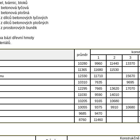
l, tvárnic, bloků
á betonová tyčová
á betonová plošná
 z dílců betonových tyčových
 z dílců betonových plošných
 z prostorových buněk
na bázi dřevní hmoty
eriálů.
konst
průměr
1
2
3
10280
9960
11440
13370
11365
11680
11530
enu
12330
11710
15670
10310
7635
9695
12295
7665
13620
17070
11030
9590
14010
10205
9165
10680
10055
9375
9910
10680
9685
9470
8760
11460
Konstrukčně 