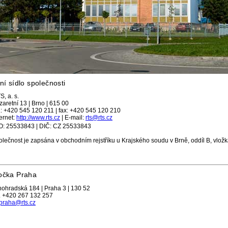
ní sídlo společnosti
S, a. s.
zaretní 13 | Brno | 615 00
l.: +420 545 120 211 | fax: +420 545 120 210
ternet:
http://www.rts.cz
| E-mail:
rts@rts.cz
O: 25533843 | DIČ: CZ 25533843
olečnost je zapsána v obchodním rejstříku u Krajského soudu v Brně, oddíl B, vlož
očka Praha
nohradská 184 | Praha 3 | 130 52
l. +420 267 132 257
spraha@rts.cz