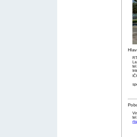
Hlav
RT
La
te
In
IČ
sp
Pob
Vi
te
rt