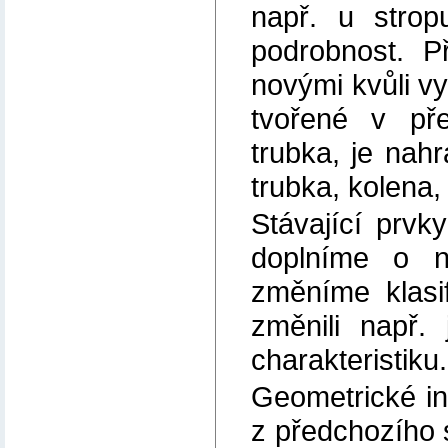
např. u strop
podrobnost. P
novými kvůli vy
tvořené v př
trubka, je nah
trubka, kolena
Stávající prvk
doplníme o no
změníme klasif
změnili např. 
charakteristiku.
Geometrické in
z předchozího s