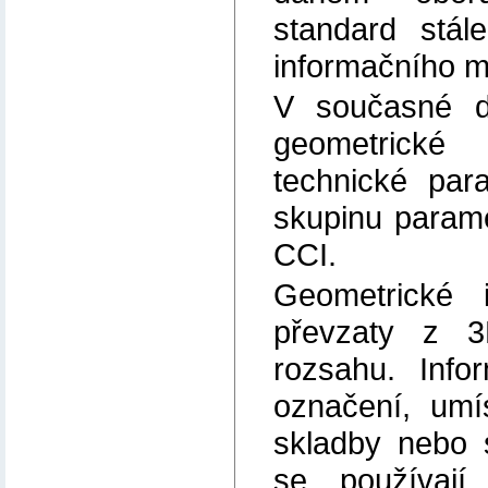
standard stál
informačního m
V současné 
geometrické 
technické par
skupinu parame
CCI.
Geometrické i
převzaty z 
rozsahu. Info
označení, umí
skladby nebo 
se používají