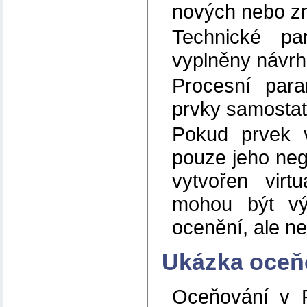
nových nebo z
Technické pa
vyplněny návrh
Procesní para
prvky samosta
Pokud prvek v
pouze jeho neg
vytvořen vir
mohou být výk
ocenění, ale ne
Ukázka oceň
Oceňování v R