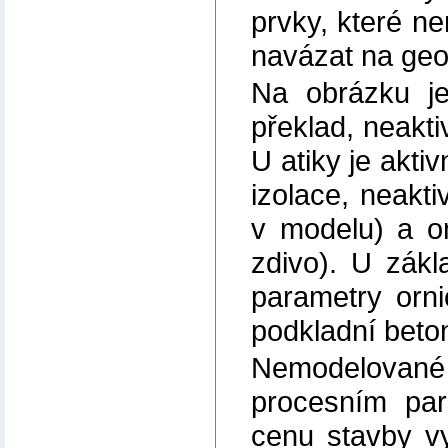
prvky, které ne
navázat na geo
Na obrázku je
překlad, neakti
U atiky je akti
izolace, neakti
v modelu) a o
zdivo). U zákl
parametry orni
podkladní beto
Nemodelovan
procesním par
cenu stavby vy