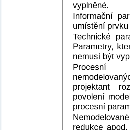
vyplněné.
Informační pa
umístění prvku
Technické par
Parametry, kte
nemusí být vyp
Procesní p
nemodelovaných
projektant r
povolení mode
procesní parame
Nemodelované 
redukce apod.