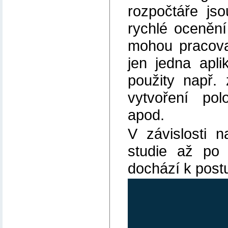
rozpočtáře js
rychlé ocenění
mohou pracovat
jen jedna apl
použity např.
vytvoření po
apod.
V závislosti 
studie až po 
dochází k post