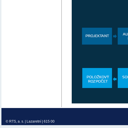
© RTS, a. s. | Lazaretní | 615 00