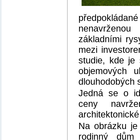
předpokládan
nenavrženo
základními rys
mezi investore
studie, kde j
objemových uk
dlouhodobých st
Jedná se o id
ceny navrže
architektonické
Na obrázku je
rodinný dům 