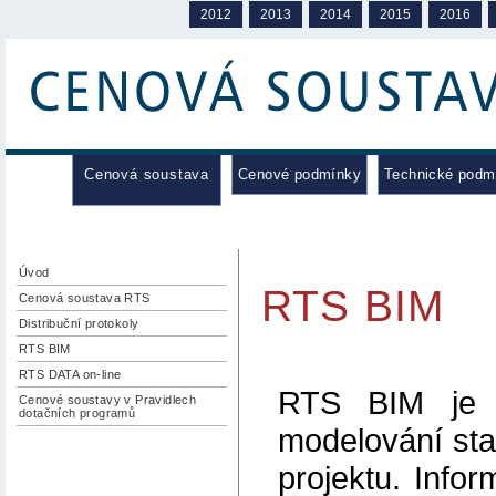
2012
2013
2014
2015
2016
Cenová soustava
Cenové podmínky
Technické podm
Úvod
RTS BIM
Cenová soustava RTS
Distribuční protokoly
RTS BIM
RTS DATA on-line
RTS BIM je k
Cenové soustavy v Pravidlech
dotačních programů
modelování sta
projektu. Info