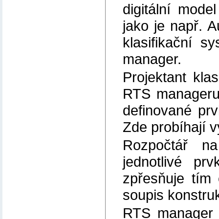
digitální mode
jako je např. 
klasifikační 
manager.
Projektant kla
RTS manageru v
definované prv
Zde probíhají v
Rozpočtář n
jednotlivé pr
zpřesňuje tím
soupis konstruk
RTS manager p