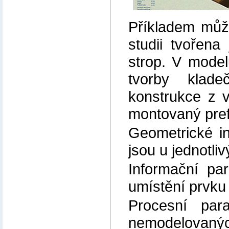
Příkladem může
studii tvořena
strop. V model
tvorby klade
konstrukce z v
montovaný pref
Geometrické i
jsou u jednotli
Informační pa
umístění prvku
Procesní par
nemodelovanýc