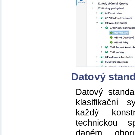
Datový stan
Datový standa
klasifikační 
každý kons
technickou sp
daném oboru