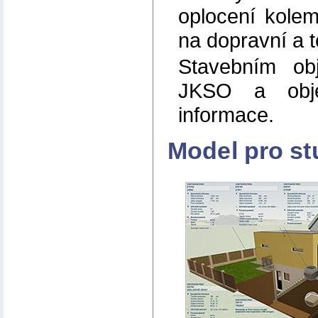
oplocení kole
na dopravní a t
Stavebním obj
JKSO a obje
informace.
Model pro st