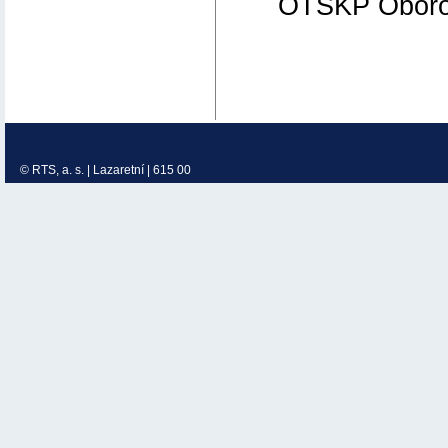
OTSKP Oborový
© RTS, a. s. | Lazaretní | 615 00