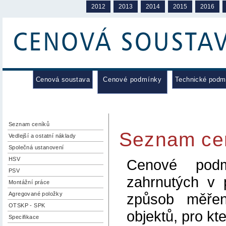
2012
2013
2014
2015
2016
Cenová soustava
Cenové podmínky
Technické podm
Seznam ceníků
Seznam ce
Vedlejší a ostatní náklady
Společná ustanovení
HSV
Cenové podm
PSV
zahrnutých v p
Montážní práce
způsob měřen
Agregované položky
OTSKP - SPK
objektů, pro kt
Specifikace