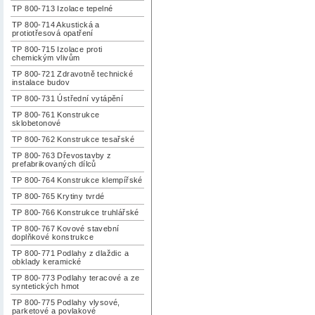
TP 800-713 Izolace tepelné
TP 800-714 Akustická a
protiotřesová opatření
TP 800-715 Izolace proti
chemickým vlivům
TP 800-721 Zdravotně technické
instalace budov
TP 800-731 Ústřední vytápění
TP 800-761 Konstrukce
sklobetonové
TP 800-762 Konstrukce tesařské
TP 800-763 Dřevostavby z
prefabrikovaných dílců
TP 800-764 Konstrukce klempířské
TP 800-765 Krytiny tvrdé
TP 800-766 Konstrukce truhlářské
TP 800-767 Kovové stavební
doplňkové konstrukce
TP 800-771 Podlahy z dlaždic a
obklady keramické
TP 800-773 Podlahy teracové a ze
syntetických hmot
TP 800-775 Podlahy vlysové,
parketové a povlakové