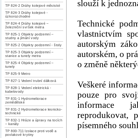
slouží k jednozn
TP 824-2 Dráhy kolejové městské
TP 824-3 Dráhy kolejové -
úzkorozchodné
Technické podm
TP 824-4 Dráhy kolejové –
železniční svršek metra
vlastnictvím sp
TP 825-1 Objekty podzemní –
studny a jímání vody
autorským zák
TP 825-2 Objekty podzemní - štoly
autorském, o pr
TP 825-3 Objekty podzemní –
stanice a tunely metra
o změně některý
TP 825-4 Objekty podzemní –
tunely
TP 825-9 Metro
TP 827-1 Vedení trubní dálková
Veškeré informa
TP 828-1 Vedení elektrická -
pouze pro svoji
kabelovody
TP 831-1 Hydromeliorace
informace ja
zemědělské
TP 831-2 Hydromeliorace lesnicko-
reprodukovat, p
technické
TP 832-1 Hráze a úpravy na tocích
písemného souhla
– kanály
TP 800-711 Izolace proti vodě a
povlakové krytiny