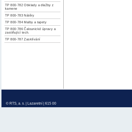
TP 800-782 Obklady a dlažby z
kamene
TP 800-783 Nátěry
TP 800-784 Malby a tapety
TP 800-786 Čalounické úpravy a
zastiňující tech.
TP 800-787 Zasklívání
© RTS, a. s. | Lazaretní | 615 00