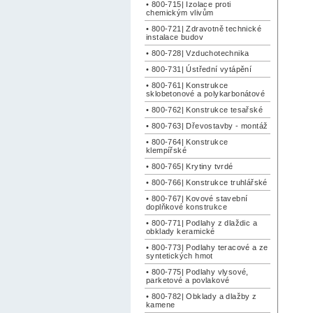
• 800-715| Izolace proti
chemickým vlivům
• 800-721| Zdravotně technické
instalace budov
• 800-728| Vzduchotechnika
• 800-731| Ústřední vytápění
• 800-761| Konstrukce
sklobetonové a polykarbonátové
• 800-762| Konstrukce tesařské
• 800-763| Dřevostavby - montáž
• 800-764| Konstrukce
klempířské
• 800-765| Krytiny tvrdé
• 800-766| Konstrukce truhlářské
• 800-767| Kovové stavební
doplňkové konstrukce
• 800-771| Podlahy z dlaždic a
obklady keramické
• 800-773| Podlahy teracové a ze
syntetických hmot
• 800-775| Podlahy vlysové,
parketové a povlakové
• 800-782| Obklady a dlažby z
kamene