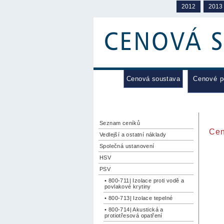
2012
2013
Cenová soustava
Cenové 
Seznam ceníků
Cen
Vedlejší a ostatní náklady
Společná ustanovení
HSV
PSV
• 800-711| Izolace proti vodě a
povlakové krytiny
• 800-713| Izolace tepelné
• 800-714| Akustická a
protiotřesová opatření