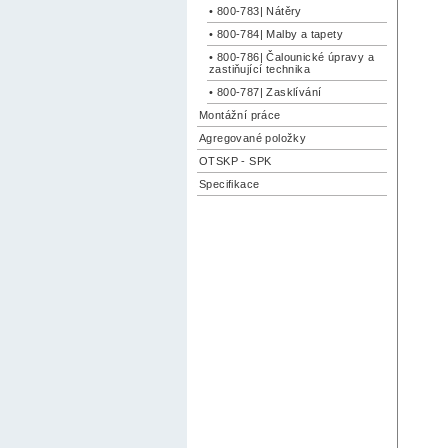
• 800-783| Nátěry
• 800-784| Malby a tapety
• 800-786| Čalounické úpravy a
zastiňující technika
• 800-787| Zasklívání
Montážní práce
Agregované položky
OTSKP - SPK
Specifikace