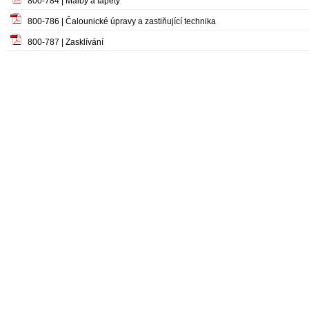
800-784 | Malby a tapety
800-786 | Čalounické úpravy a zastiňující technika
800-787 | Zasklívání