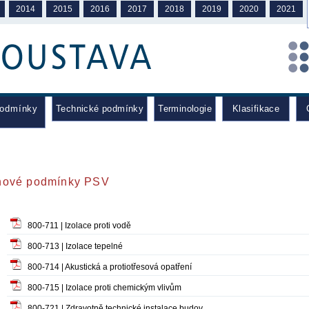
2014
2015
2016
2017
2018
2019
2020
2021
podmínky
Technické podmínky
Terminologie
Klasifikace
C
ové podmínky PSV
800-711 | Izolace proti vodě
800-713 | Izolace tepelné
800-714 | Akustická a protiotřesová opatření
800-715 | Izolace proti chemickým vlivům
800-721 | Zdravotně technické instalace budov