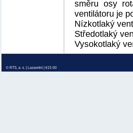
směru osy rot
ventilátoru je
Nízkotlaký venti
Středotlaký ven
Vysokotlaký ven
© RTS, a. s. | Lazaretní | 615 00