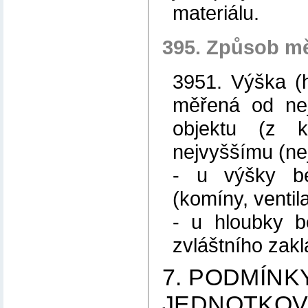
materiálu.
395. Způsob m
3951. Výška (h
měřená od nej
objektu (z k
nejvyššímu (ne
- u výšky be
(komíny, ventil
- u hloubky b
zvláštního zakl
7. PODMÍNK
JEDNOTKOV