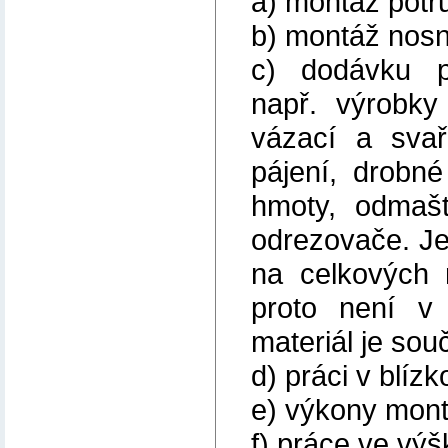
a) montáž potru
b) montáž nosn
c) dodávku p
např. výrobky
vázací a svař
pájení, drobné
hmoty, odmašť
odrezovače. Je
na celkových 
proto není v 
materiál je sou
d) práci v blíz
e) výkony mont
f) práce ve vý