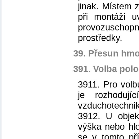
jinak. Místem 
při montáži u
provozuscho
prostředky.
39. Přesun hmo
391. Volba pol
3911. Pro vol
je rozhodují
vzduchotechnik
3912. U objek
výška nebo hlo
se v tomto př