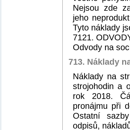
Nejsou zde za
jeho neprodukti
Tyto náklady js
7121. ODVOD
Odvody na sociá
713. Náklady na
Náklady na str
strojohodin a 
rok 2018. Čá
pronájmu při d
Ostatní sazb
odpisů, náklad