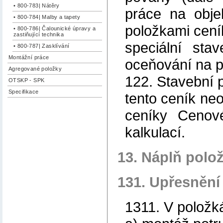
• 800-783| Nátěry
práce na obj
• 800-784| Malby a tapety
položkami cení
• 800-786| Čalounické úpravy a
zastiňující technika
speciální sta
• 800-787| Zasklívání
Montážní práce
oceňování na p
Agregované položky
122. Stavební p
OTSKP - SPK
Specifikace
tento ceník neo
ceníky Cenové
kalkulací.
13. Náplň polo
131. Upřesnění
1311. V položk