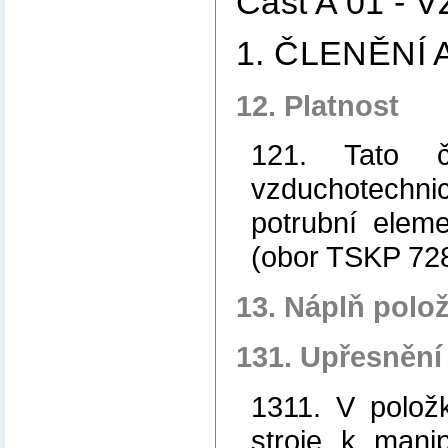
Část A 01 
1. ČLENĚNÍ
12. Platnost
121. Tato č
vzduchotechni
potrubní elemen
(obor TSKP 728
13. Náplň polo
131. Upřesnění
1311. V polož
stroje k manip