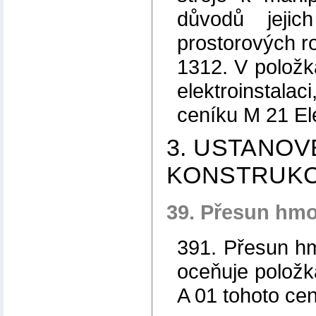
důvodů jejic
prostorových r
1312. V položk
elektroinstala
ceníku M 21 El
3. USTANOV
KONSTRUKC
39. Přesun hmo
391. Přesun hm
oceňuje položk
A 01 tohoto cen