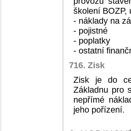
provozu staven
školení BOZP, ú
- náklady na z
- pojistné
- poplatky
- ostatní finan
716. Zisk
Zisk je do c
Základnu pro s
nepřímé nákla
jeho pořízení.