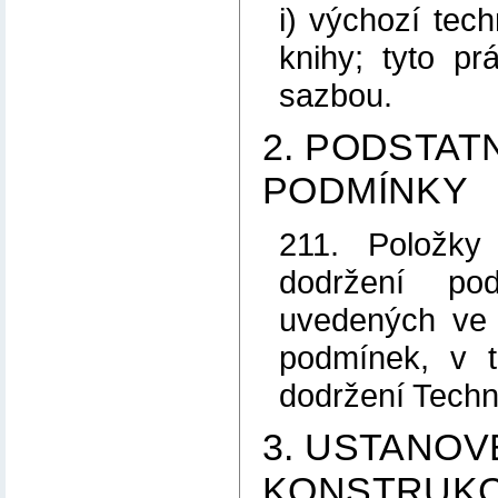
i) výchozí tech
knihy; tyto p
sazbou.
2. PODSTATN
PODMÍNKY
211. Položky
dodržení pod
uvedených ve 
podmínek, v 
dodržení Tech
3. USTANOV
KONSTRUKC