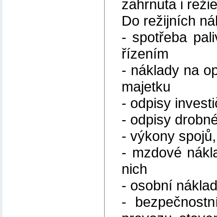
zahrnuta i reži
Do režijních ná
- spotřeba pali
řízením
- náklady na o
majetku
- odpisy invest
- odpisy drobn
- výkony spojů,
- mzdové nákla
nich
- osobní nákla
- bezpečnostn