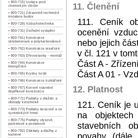
• 800-715| Izolace proti
11. Členění
chemickým vlivům
• 800-721| Zdravotně technické
instalace budov
111. Ceník ob
• 800-728| Vzduchotechnika
ocenění vzduc
• 800-731| Ústřední vytápění
• 800-761| Konstrukce
nebo jejich čás
sklobetonové a polykarbonátové
• 800-762| Konstrukce tesařské
v čl. 121 v tomt
• 800-763| Dřevostavby - montáž
Část A - Zřízen
• 800-764| Konstrukce
klempířské
Část A 01 - Vz
• 800-765| Krytiny tvrdé
• 800-766| Konstrukce truhlářské
12. Platnost
• 800-767| Kovové stavební
doplňkové konstrukce
• 800-771| Podlahy z dlaždic a
121. Ceník je 
obklady keramické
• 800-773| Podlahy teracové a ze
na objektech 
syntetických hmot
• 800-775| Podlahy vlysové,
stavebních ob
parketové a povlakové
• 800-782| Obklady a dlažby z
povahy (dále 
kamene