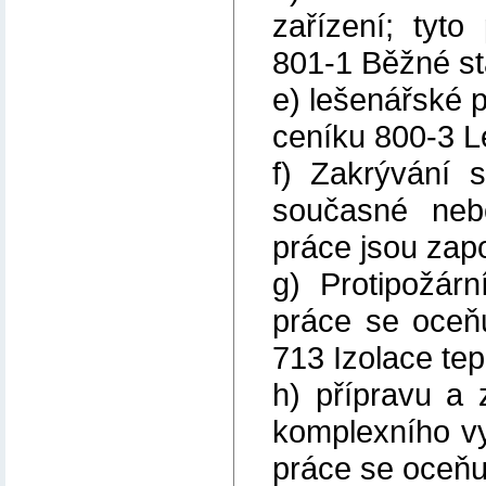
zařízení; tyt
801-1 Běžné st
e) lešenářské p
ceníku 800-3 L
f) Zakrývání s
současné nebo
práce jsou zap
g) Protipožárn
práce se oceňu
713 Izolace tep
h) přípravu a
komplexního vy
práce se oceňu