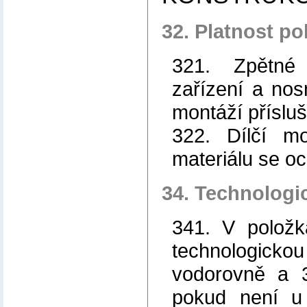
32. Platnost po
321. Zpětné
zařízení a nos
montáží přísluš
322. Dílčí mo
materiálu se oce
34. Technologi
341. V položk
technologick
vodorovně a 3
pokud není u 