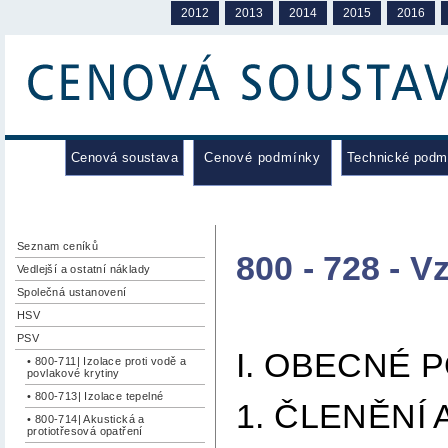
2012
2013
2014
2015
2016
Cenová soustava
Cenové podmínky
Technické podm
Seznam ceníků
800 - 728 - 
Vedlejší a ostatní náklady
Společná ustanovení
HSV
PSV
I. OBECNÉ 
• 800-711| Izolace proti vodě a
povlakové krytiny
• 800-713| Izolace tepelné
1. ČLENĚNÍ
• 800-714| Akustická a
protiotřesová opatření