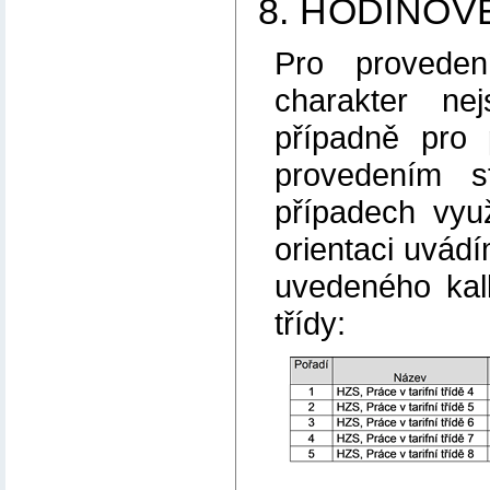
8. HODINOV
Pro proveden
charakter ne
případně pro 
provedením s
případech vyu
orientaci uvád
uvedeného kalk
třídy: