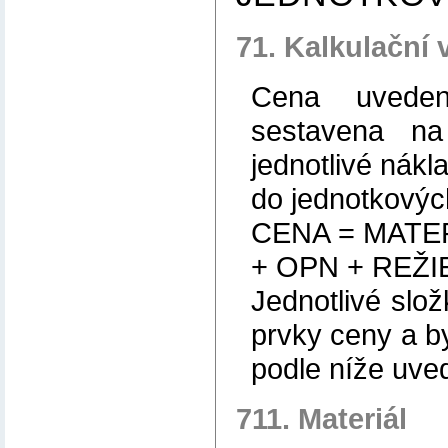
71. Kalkulační 
Cena uveden
sestavena na 
jednotlivé nákl
do jednotkovýc
CENA = MATE
+ OPN + REŽIE
Jednotlivé slož
prvky ceny a b
podle níže uv
711. Materiál