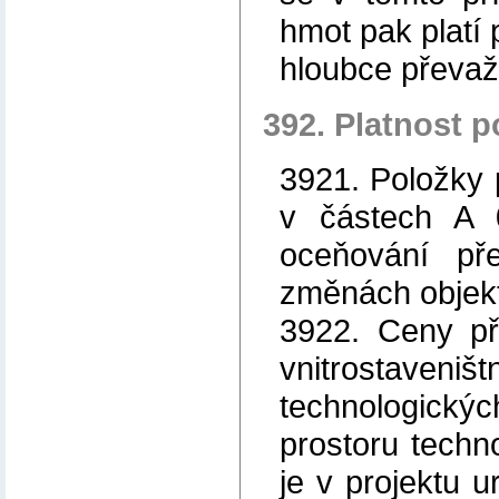
hmot pak platí 
hloubce převažu
392. Platnost p
3921. Položky
v částech A 
oceňování př
změnách objekt
3922. Ceny př
vnitrostaveniš
technologický
prostoru techn
je v projektu u