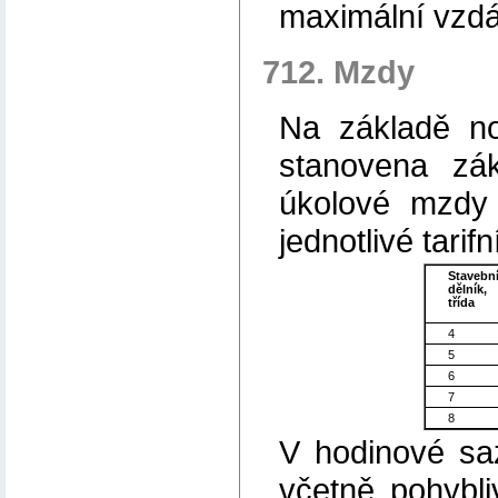
maximální vzdá
712. Mzdy
Na základě nor
stanovena zá
úkolové mzdy 
jednotlivé tarifn
Stavebn
dělník,
třída
4
5
6
7
8
V hodinové sa
včetně pohybl