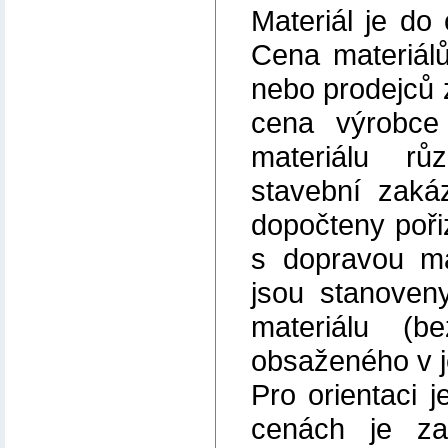
Materiál je d
Cena materiál
nebo prodejců 
cena výrobce
materiálu r
stavební zaká
dopočteny pořiz
s dopravou ma
jsou stanoven
materiálu (
obsaženého v j
Pro orientaci 
cenách je za