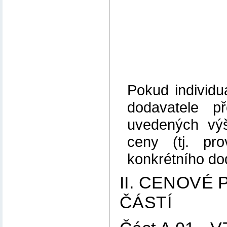
Pokud individ
dodavatele p
uvedených výše
ceny (tj. pr
konkrétního do
II. CENOVÉ
ČÁSTÍ