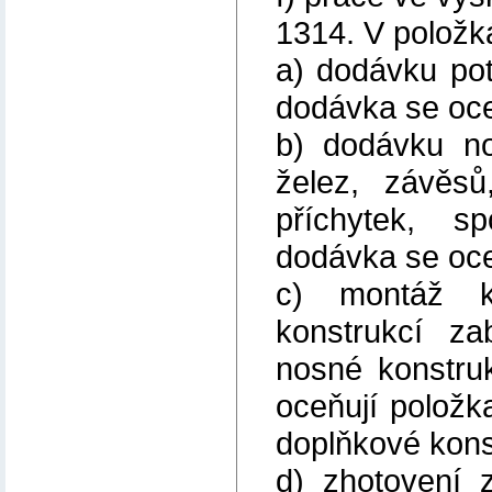
1314. V položk
a) dodávku potr
dodávka se oce
b) dodávku no
želez, závěsů
příchytek, sp
dodávka se oce
c) montáž k
konstrukcí z
nosné konstru
oceňují polož
doplňkové kons
d) zhotovení 