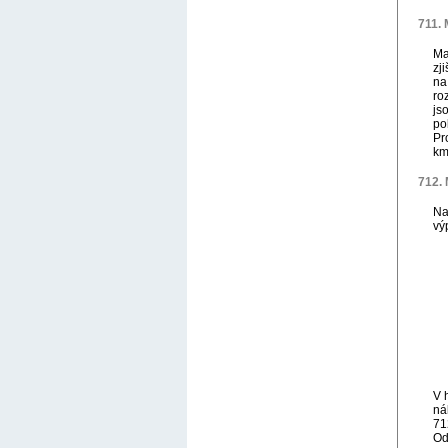
711. 
Ma
zj
na
ro
js
po
Pr
km
712.
Na
vý
V 
ná
71
Od