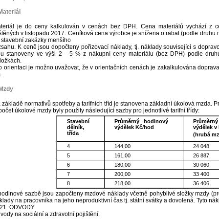
Materiál
teriál je do ceny kalkulován v cenách bez DPH. Cena materiálů vychází z c
ištěných v listopadu 2017. Ceníková cena výrobce je snížena o rabat (podle druhu
 stavební zakázky menšího
zsahu. K ceně jsou dopočteny pořizovací náklady, tj. náklady související s doprav
ou stanoveny ve výši 2 - 5 % z nákupní ceny materiálu (bez DPH) podle druhu
ložkách.
o orientaci je možno uvažovat, že v orientačních cenách je zakalkulována doprav
.
 Mzdy
 základě normativů spotřeby a tarifních tříd je stanovena základní úkolová mzda. P
počet úkolové mzdy byly použity následující sazby pro jednotlivé tarifní třídy:
Stavební
Průměrný hodinový
Průměrn
dělník,
výdělek Kč/hod
výdělek v
třída
(hrubá mz
4
144,00
24 048
5
161,00
26 887
6
180,00
30 060
7
200,00
33 400
8
218,00
36 406
hodinové sazbě jsou započteny mzdové náklady včetně pohyblivé složky mzdy (p
klady na pracovníka na jeho neproduktivní čas tj. státní svátky a dovolená. Tyto nák
21. ODVODY
vody na sociální a zdravotní pojištění.