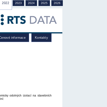
2022
2023
2024
2025
2026
enové informace
Kontakty
emicky odolných izolací na stavebních
ní: