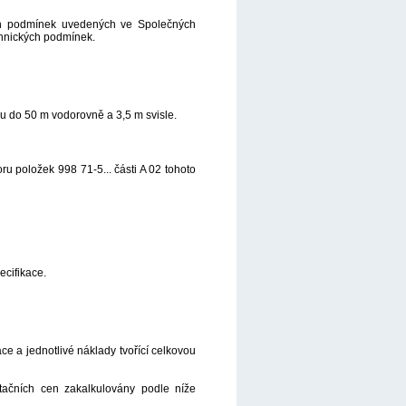
ích podmínek uvedených ve Společných
hnických podmínek.
u do 50 m vodorovně a 3,5 m svisle.
u položek 998 71-5... části A 02 tohoto
ecifikace.
e a jednotlivé náklady tvořící celkovou
ntačních cen zakalkulovány podle níže