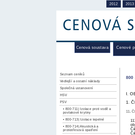
2012
2013
Cenová soustava
Cenové 
Seznam ceníků
800 
Vedlejší a ostatní náklady
Společná ustanovení
I. 
HSV
1. 
PSV
• 800-711| Izolace proti vodě a
11. Č
povlakové krytiny
• 800-713| Izolace tepelné
11
ob
• 800-714| Akustická a
Čá
protiotřesová opatření
Čá