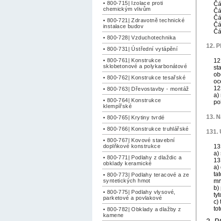
• 800-715| Izolace proti
Čá
chemickým vlivům
Čá
Čá
• 800-721| Zdravotně technické
Čá
instalace budov
Čá
• 800-728| Vzduchotechnika
12. P
• 800-731| Ústřední vytápění
• 800-761| Konstrukce
12
sklobetonové a polykarbonátové
st
ob
• 800-762| Konstrukce tesařské
oc
12
• 800-763| Dřevostavby - montáž
a)
• 800-764| Konstrukce
po
klempířské
13. N
• 800-765| Krytiny tvrdé
• 800-766| Konstrukce truhlářské
131. 
• 800-767| Kovové stavební
doplňkové konstrukce
13
a)
• 800-771| Podlahy z dlaždic a
13
obklady keramické
a)
ta
• 800-773| Podlahy teracové a ze
syntetických hmot
mn
b)
• 800-775| Podlahy vlysové,
ty
parketové a povlakové
c)
to
• 800-782| Obklady a dlažby z
kamene