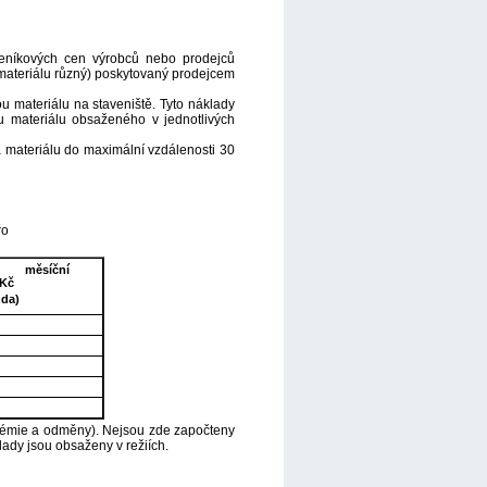
eníkových cen výrobců nebo prodejců
 materiálu různý) poskytovaný prodejcem
ou materiálu na staveniště. Tyto náklady
 materiálu obsaženého v jednotlivých
a materiálu do maximální vzdálenosti 30
ro
ý měsíční
 Kč
da)
rémie a odměny). Nejsou zde započteny
lady jsou obsaženy v režiích.