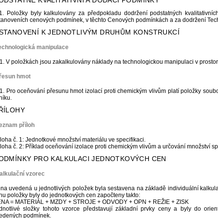
PODSTATNÉ KVALITATIVNÍ A DODACÍ PODMÍNKY
1. Položky byly kalkulovány za předpokladu dodržení podstatných kvalitativn
tanoveních cenových podmínek, v těchto Cenových podmínkách a za dodržení Tec
USTANOVENÍ K JEDNOTLIVÝM DRUHŮM KONSTRUKCÍ
Technologická manipulace
1. V položkách jsou zakalkulovány náklady na technologickou manipulaci v prostor
Přesun hmot
1. Pro oceňování přesunu hmot izolací proti chemickým vlivům platí položky soubor
níku.
PŘÍLOHY
eznam příloh
íloha č. 1: Jednotkové množství materiálu ve specifikaci.
íloha č. 2: Příklad oceňování izolace proti chemickým vlivům a určování množství sp
PODMÍNKY PRO KALKULACI JEDNOTKOVÝCH CEN
alkulační vzorec
na uvedená u jednotlivých položek byla sestavena na základě individuální kalkulac
nu položky byly do jednotkových cen započteny takto:
NA = MATERIÁL + MZDY + STROJE + ODVODY + OPN + REŽIE + ZISK
dnotlivé složky tohoto vzorce představují základní prvky ceny a byly do orie
edených podmínek.