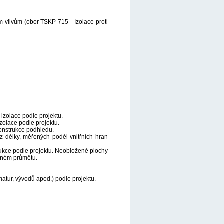
m vlivům (obor TSKP 715 - Izolace proti
izolace podle projektu.
izolace podle projektu.
konstrukce podhledu.
z délky, měřených podél vnitřních hran
rukce podle projektu. Neobložené plochy
ysném průmětu.
matur, vývodů apod.) podle projektu.