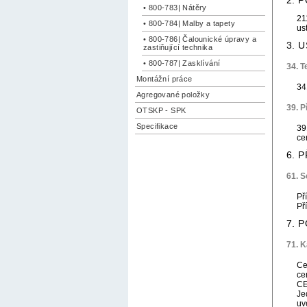
2. 
• 800-783| Nátěry
21
• 800-784| Malby a tapety
us
• 800-786| Čalounické úpravy a
3. 
zastiňující technika
• 800-787| Zasklívání
34. 
Montážní práce
34
Agregované položky
39. 
OTSKP - SPK
Specifikace
39
ce
6. 
61. S
Př
Př
7. 
71. K
Ce
ce
CE
Je
uv