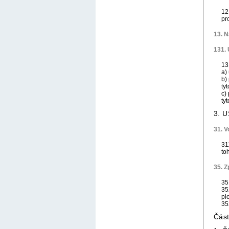
12
pr
13. N
131. 
13
a)
b)
ty
c)
ty
3. 
31. V
31
to
35. 
35
35
pl
35
Čás