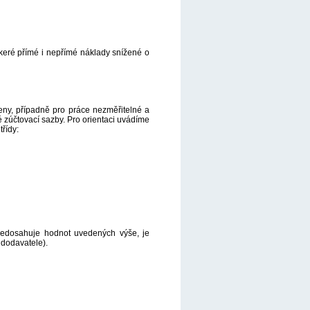
škeré přímé i nepřímé náklady snížené o
eny, případně pro práce nezměřitelné a
é zúčtovací sazby. Pro orientaci uvádíme
řídy:
nedosahuje hodnot uvedených výše, je
 dodavatele).