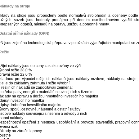
Náklady na stroje
klady na stroje jsou propočteny podle normativů strojohodin a oceněny podle
užitých sazeb jsou hodnoty pronájmu při denním osmihodinovém využití stro
edepsaných odpisů, nákladů na opravy, údržbu a pohonné hmoty.
Ostatní přímé náklady (OPN)
N jsou zejména technologická přeprava v položkách vyjadřujících manipulaci se z
Režie
žijní náklady jsou do ceny zakalkulovány ve výši:
výrobní režie 28,0 %
správní režie 22,0 %
kladnou pro výpočet režijních nákladů jsou náklady mzdové, náklady na stroje,
žie je do základny zahrnuta i režie výrobní.
 režijních nákladů se započítávají zejména:
spotřeba paliv, energií a materiálů souvisejících s řízením
náklady na opravu a údržbu hmotného investičního majetku
odpisy investičního majetku
odpisy drobného investičního majetku
výkony spojů, cestovné, nájemné a ostatní služby
mzdové náklady související s řízením a odvody z nich
osobní náklady
bezpečnostní opatření z hlediska uspořádání a provozu staveniště, pracovní ochr
evenci rizik
náklady na záruční opravy
ojistné