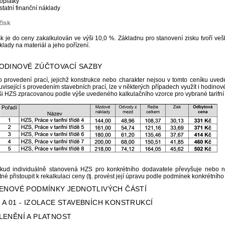
poplatky
ostatní finanční náklady
Zisk
sk je do ceny zakalkulován ve výši 10,0 %. Základnu pro stanovení zisku tvoří ve
klady na materiál a jeho pořízení.
HODINOVÉ ZÚČTOVACÍ SAZBY
o provedení prací, jejichž konstrukce nebo charakter nejsou v tomto ceníku uved
uvisející s provedením stavebních prací, lze v některých případech využít i hodinov
ši HZS zpracovanou podle výše uvedeného kalkulačního vzorce pro vybrané tarifní t
kud individuálně stanovená HZS pro konkrétního dodavatele převyšuje nebo 
tné přistoupit k rekalkulaci ceny (tj. provést její úpravu podle podmínek konkrétního
 CENOVÉ PODMÍNKY JEDNOTLIVÝCH ČÁSTÍ
t A 01 - IZOLACE STAVEBNÍCH KONSTRUKCÍ
ČLENĚNÍ A PLATNOST