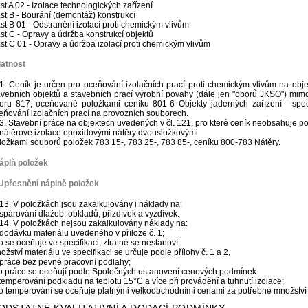
st A 02 - Izolace technologických zařízení
st B - Bourání (demontáž) konstrukcí
st B 01 - Odstranění izolací proti chemickým vlivům
st C - Opravy a údržba konstrukcí objektů
st C 01 - Opravy a údržba izolací proti chemickým vlivům
latnost
1. Ceník je určen pro oceňování izolačních prací proti chemickým vlivům na obje
avebních objektů a stavebních prací výrobní povahy (dále jen "oborů JKSO") mimo
oru 817, oceňované položkami ceníku 801-6 Objekty jaderných zařízení - speciá
eňování izolačních prací na provozních souborech.
3. Stavební práce na objektech uvedených v čl. 121, pro které ceník neobsahuje pol
 nátěrové izolace epoxidovými nátěry dvousložkovými
ložkami souborů položek 783 15-, 783 25-, 783 85-, ceníku 800-783 Nátěry.
áplň položek
Upřesnění náplně položek
13. V položkách jsou zakalkulovány i náklady na:
 spárování dlažeb, obkladů, přizdívek a vyzdívek.
14. V položkách nejsou zakalkulovány náklady na:
 dodávku materiálu uvedeného v příloze č. 1;
to se oceňuje ve specifikaci, ztratné se nestanoví,
ožství materiálu ve specifikaci se určuje podle přílohy č. 1 a 2,
 práce bez pevné pracovní podlahy;
to práce se oceňují podle Společných ustanovení cenových podmínek.
 temperování podkladu na teplotu 15°C a více při provádění a tuhnutí izolace;
to temperování se oceňuje platnými velkoobchodními cenami za potřebné množství