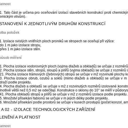
latnost
1. Tato část je určena pro oceňování izolací stavebních konstrukcí proti chemický
emickým vlivům).
USTANOVENÍ K JEDNOTLIVÝM DRUHŮM KONSTRUKCÍ
olba položek
1. Izolace svislých vnitřních ploch proniků ve stropech se oceňují při výšce:
 do 1 m jako izolace stropu,
 přes 1 m jako izolace stěn.
Způsob měření
1. Plocha izolace vodorovných ploch (vyjma dlažeb a obkladů) se určuje z rozměrů 
2. Plocha izolace stěn, stropů, sloupů a pilířů (vyjma obkladů) se určuje z rozměrů 
21. Plocha izolace trámových (žebrových) stropů se určuje v m2 rozvinuté plochy 
3. Plocha izolace obrub, ozubů a soklů (mimo dlažeb a obkladů) se určuje v m 
draží podle projektu.
4. Plocha dlažeb a obkladů se určuje v m2 z rozvinutých rozměrů izolované konst
dnotlivě větší než 0,5 m2 se odečítají. Konstrukce o sklonu do 10° se měří v půdor
41. Plocha obkladů stropů a pilířů se určuje v m2 z rozměrů izolace podle projektu.
5. Množství přisekání fabionů se určuje v m jejich délky podle projektu.
6. Množství přisekání podle prostorů se určuje v kusech prostupů (počet konzol, ar
t A 02 - IZOLACE TECHNOLOGICKÝCH ZAŘÍZENÍ
ČLENĚNÍ A PLATNOST
latnost