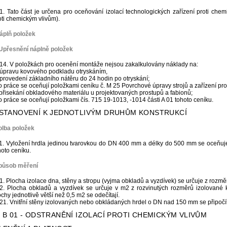
1. Tato část je určena pro oceňování izolací technologických zařízení proti che
oti chemickým vlivům).
áplň položek
Upřesnění náplně položek
14. V položkách pro ocenění montáže nejsou zakalkulovány náklady na:
 úpravu kovového podkladu otryskáním,
 provedení základního nátěru do 24 hodin po otryskání;
to práce se oceňují položkami ceníku č. M 25 Povrchové úpravy strojů a zařízení pr
 přisekání obkladového materiálu u projektovaných prostupů a fabionů;
to práce se oceňují položkami čís. 715 19-1013, -1014 části A 01 tohoto ceníku.
USTANOVENÍ K JEDNOTLIVÝM DRUHŮM KONSTRUKCÍ
olba položek
1. Vyložení hrdla jedinou tvarovkou do DN 400 mm a délky do 500 mm se oceňuje
hoto ceníku.
Způsob měření
1. Plocha izolace dna, stěny a stropu (vyjma obkladů a vyzdívek) se určuje z rozměr
2. Plocha obkladů a vyzdívek se určuje v m2 z rozvinutých rozměrů izolované 
ochy jednotlivě větší než 0,5 m2 se odečítají.
21. Vnitřní stěny izolovaných nebo obkládaných hrdel o DN nad 150 mm se připočít
t B 01 - ODSTRANĚNÍ IZOLACÍ PROTI CHEMICKÝM VLIVŮM