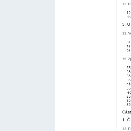
12. P
12
ch
3. 
31. V
31
a)
b)
35. 
35
35
35
35
ná
35
je
35
35
35
Čás
1. 
12. P