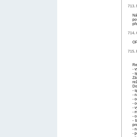
713. 
Ná
po
př
714. 
OP
715. 
Re
- 
- 
Zá
re
Do
- 
- 
- 
- 
- 
- 
- 
- 
pr
- 
- p