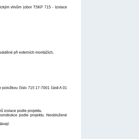
mickým vlivům (obor TSKP 715 - Izolace
ováděné při externích montážích,
 položkou číslo 715 17-7001 části A 01
ů izolace podle projektu.
konstrukce podle projektu. Neobložené
ávají.