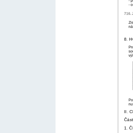
- 
- 
716. 
Zi
ná
8. 
Pr
so
vý
Po
nu
II.
Čás
1. 