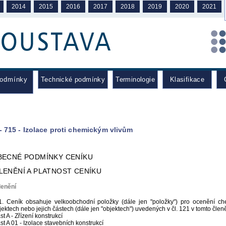
2014
2015
2016
2017
2018
2019
2020
2021
podmínky
Technické podmínky
Terminologie
Klasifikace
C
- 715 - Izolace proti chemickým vlivům
OBECNÉ PODMÍNKY CENÍKU
ČLENĚNÍ A PLATNOST CENÍKU
lenění
1. Ceník obsahuje velkoobchodní položky (dále jen "položky") pro ocenění ch
jektech nebo jejich částech (dále jen "objektech") uvedených v čl. 121 v tomto členě
st A - Zřízení konstrukcí
st A 01 - Izolace stavebních konstrukcí