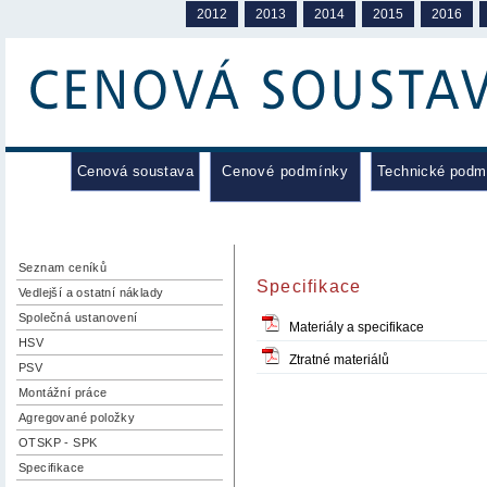
2012
2013
2014
2015
2016
Cenová soustava
Cenové podmínky
Technické podm
Seznam ceníků
Specifikace
Vedlejší a ostatní náklady
Společná ustanovení
Materiály a specifikace
HSV
Ztratné materiálů
PSV
Montážní práce
Agregované položky
OTSKP - SPK
Specifikace