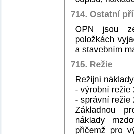
714. Ostatní p
OPN jsou ze
položkách vyja
a stavebním ma
715. Režie
Režijní náklady
- výrobní režie
- správní režie
Základnou pr
náklady mzdo
přičemž pro v