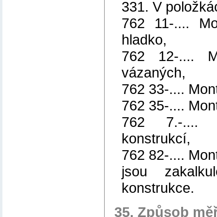
331. V položká
762 11-.... M
hladko,
762 12-.... 
vázaných,
762 33-.... Mo
762 35-.... Mon
762 7.-....
konstrukcí,
762 82-.... Mon
jsou zakalk
konstrukce.
35. Způsob měř