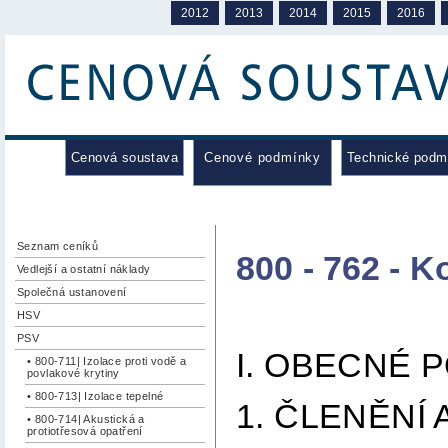
2012
2013
2014
2015
2016
Cenová soustava
Cenové podmínky
Technické podm
Seznam ceníků
800 - 762 - 
Vedlejší a ostatní náklady
Společná ustanovení
HSV
PSV
I. OBECNÉ 
• 800-711| Izolace proti vodě a
povlakové krytiny
• 800-713| Izolace tepelné
1. ČLENĚNÍ
• 800-714| Akustická a
protiotřesová opatření