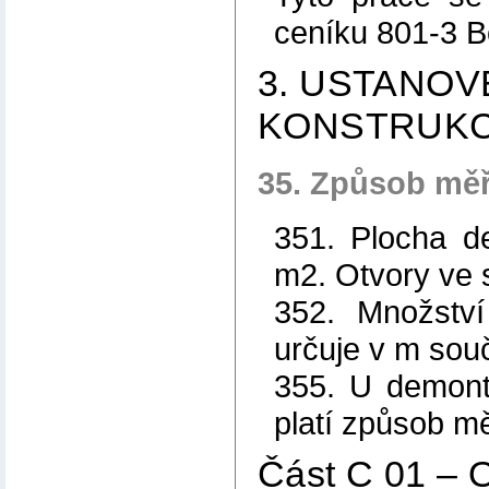
ceníku 801-3 B
3. USTANOV
KONSTRUKC
35. Způsob měř
351. Plocha d
m2. Otvory ve 
352. Množství
určuje v m souč
355. U demont
platí způsob mě
Část C 01 –