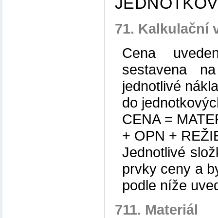
JEDNOTKOV
71. Kalkulační 
Cena uveden
sestavena na 
jednotlivé nákl
do jednotkovýc
CENA = MATE
+ OPN + REŽIE
Jednotlivé slož
prvky ceny a b
podle níže uv
711. Materiál