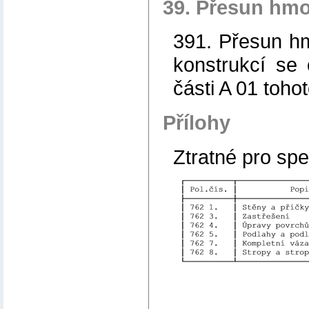
39. Přesun hmo
391. Přesun hm
konstrukcí se
části A 01 toho
Přílohy
Ztratné pro spe