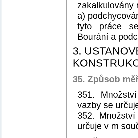
zakalkulovány 
a) podchycován
tyto práce s
Bourání a podc
3. USTANOV
KONSTRUKC
35. Způsob měř
351. Množství
vazby se určuj
352. Množství
určuje v m souč