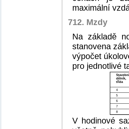
maximální vzdá
712. Mzdy
Na základě nor
stanovena zákl
výpočet úkolov
pro jednotlivé ta
Stavebn
dělník,
třída
4
5
6
7
8
V hodinové sa