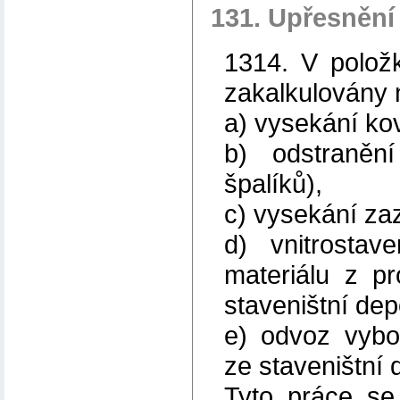
131. Upřesnění
1314. V polož
zakalkulovány 
a) vysekání kov
b) odstranění
špalíků),
c) vysekání za
d) vnitrostav
materiálu z p
staveništní dep
e) odvoz vybo
ze staveništní 
Tyto práce se