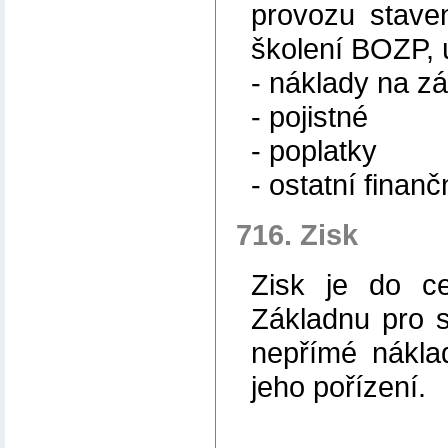
provozu staven
školení BOZP, ú
- náklady na z
- pojistné
- poplatky
- ostatní finan
716. Zisk
Zisk je do c
Základnu pro s
nepřímé nákla
jeho pořízení.