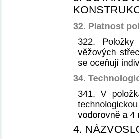
KONSTRUKC
32. Platnost po
322. Položky
věžových střec
se oceňují indiv
34. Technologi
341. V položk
technologick
vodorovně a 4 
4. NÁZVOSL