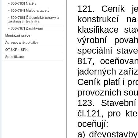
• 800-783| Nátěry
121. Ceník j
• 800-784| Malby a tapety
konstrukcí n
• 800-786| Čalounické úpravy a
zastiňující technika
klasifikace st
• 800-787| Zasklívání
Montážní práce
výrobní pova
Agregované položky
speciální sta
OTSKP - SPK
Specifikace
817, oceňovan
jaderných zaříz
Ceník platí i p
provozních sou
123. Stavebn
čl.121, pro kt
oceňují:
a) dřevostavby