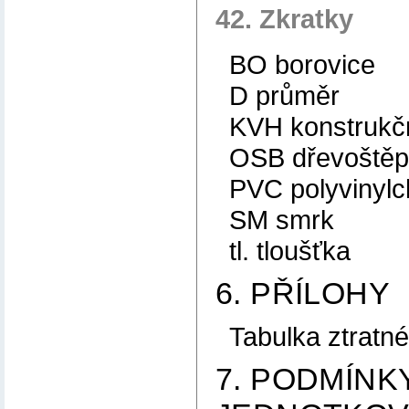
42. Zkratky
BO borovice
D průměr
KVH konstrukčn
OSB dřevoštěp
PVC polyvinylc
SM smrk
tl. tloušťka
6. PŘÍLOHY
Tabulka ztratné
7. PODMÍNK