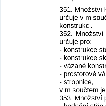
351. Množství 
určuje v m souč
konstrukci.
352. Množství
určuje pro:
- konstrukce st
- konstrukce s
- vázané konst
- prostorové v
- stropnice,
v m součtem jed
353. Množství p
- bednění stěn 