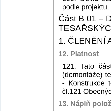
podle projektu.
Část B 01 
TESAŘSKÝ
1. ČLENĚNÍ
12. Platnost
121. Tato čás
(demontáže) t
- Konstrukce 
čl.121 Obecný
13. Náplň polo