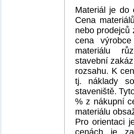
Materiál je d
Cena materiál
nebo prodejců 
cena výrobce
materiálu r
stavební zaká
rozsahu. K cen
tj. náklady s
staveniště. Tyt
% z nákupní c
materiálu obsa
Pro orientaci 
cenách je za