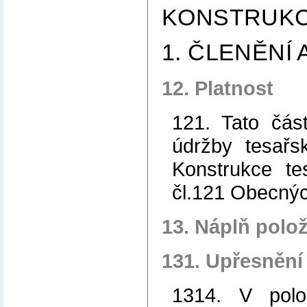
KONSTRUKC
1. ČLENĚNÍ
12. Platnost
121. Tato čás
údržby tesařs
Konstrukce te
čl.121 Obecný
13. Náplň polo
131. Upřesnění
1314. V polo