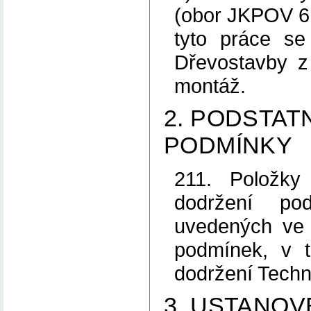
(obor JKPOV 6
tyto práce se
Dřevostavby z
montáž.
2. PODSTATN
PODMÍNKY
211. Položky
dodržení pod
uvedených ve 
podmínek, v 
dodržení Tech
3. USTANOV