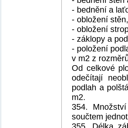
- bednění a lať
- obložení stěn
- obložení stro
- záklopy a pod
- položení podl
v m2 z rozměrů
Od celkové pl
odečítají neo
podlah a polštá
m2.
354. Množství
součtem jednot
355. Délka zá