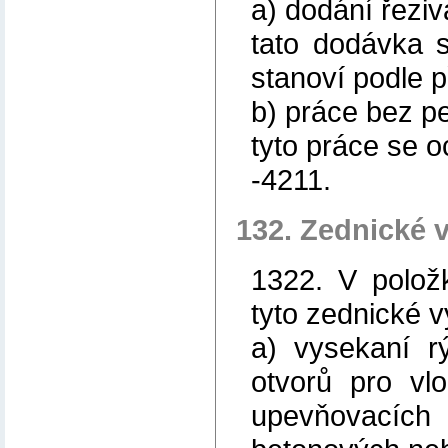
a) dodání řeziv
tato dodávka s
stanoví podle p
b) práce bez p
tyto práce se o
-4211.
132. Zednické
1322. V polož
tyto zednické 
a) vysekaní r
otvorů pro vlo
upevňovacích 