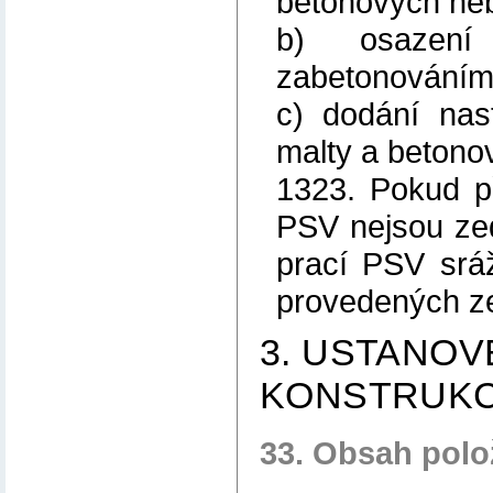
betonových neb
b) osazení
zabetonováním 
c) dodání nast
malty a betono
1323. Pokud p
PSV nejsou ze
prací PSV srá
provedených z
3. USTANOV
KONSTRUKC
33. Obsah polo