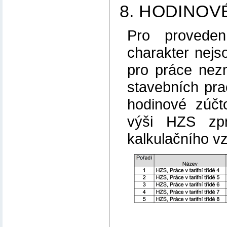
8. HODINOV
Pro proveden
charakter nejs
pro práce nezm
stavebních prac
hodinové zúčt
výši HZS zp
kalkulačního vz