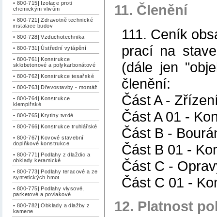
• 800-715| Izolace proti
11. Členění
chemickým vlivům
• 800-721| Zdravotně technické
instalace budov
111. Ceník obs
• 800-728| Vzduchotechnika
prací na stave
• 800-731| Ústřední vytápění
• 800-761| Konstrukce
(dále jen "obj
sklobetonové a polykarbonátové
• 800-762| Konstrukce tesařské
členění:
• 800-763| Dřevostavby - montáž
Část A - Zřízen
• 800-764| Konstrukce
klempířské
Část A 01 - Ko
• 800-765| Krytiny tvrdé
• 800-766| Konstrukce truhlářské
Část B - Bourá
• 800-767| Kovové stavební
doplňkové konstrukce
Část B 01 - Ko
• 800-771| Podlahy z dlaždic a
obklady keramické
Část C - Oprav
• 800-773| Podlahy teracové a ze
Část C 01 - Ko
syntetických hmot
• 800-775| Podlahy vlysové,
parketové a povlakové
12. Platnost po
• 800-782| Obklady a dlažby z
kamene