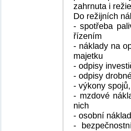
zahrnuta i reži
Do režijních ná
- spotřeba pali
řízením
- náklady na o
majetku
- odpisy invest
- odpisy drobn
- výkony spojů,
- mzdové nákla
nich
- osobní nákla
- bezpečnostn