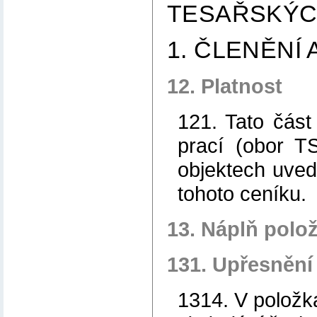
TESAŘSKÝ
1. ČLENĚNÍ
12. Platnost
121. Tato část
prací (obor T
objektech uve
tohoto ceníku.
13. Náplň polo
131. Upřesnění
1314. V položk