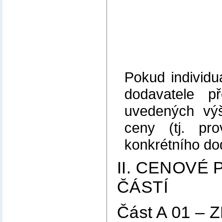
Pokud individ
dodavatele p
uvedených výše
ceny (tj. pr
konkrétního do
II. CENOVÉ
ČÁSTÍ
Část A 01 –