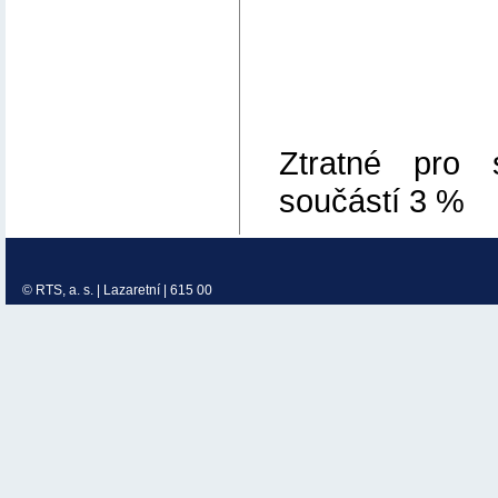
Ztratné pro s
součástí 3 %
© RTS, a. s. | Lazaretní | 615 00