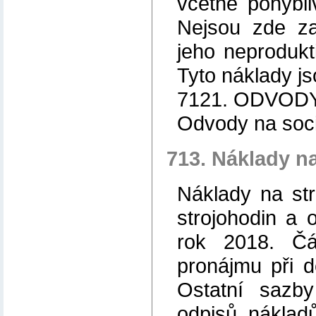
včetně pohybl
Nejsou zde za
jeho neprodukti
Tyto náklady js
7121. ODVOD
Odvody na sociá
713. Náklady na
Náklady na str
strojohodin a 
rok 2018. Čá
pronájmu při d
Ostatní sazb
odpisů, náklad