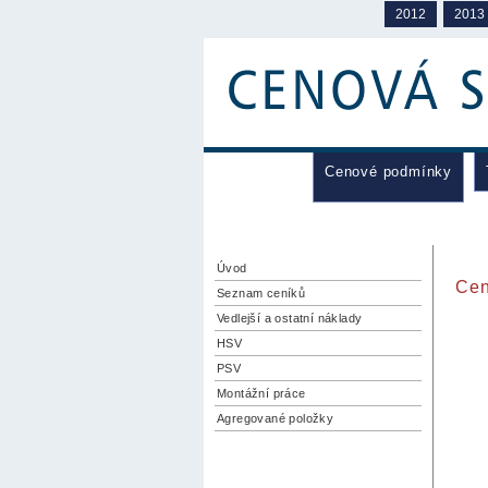
2012
2013
Cenové podmínky
Úvod
Cen
Seznam ceníků
Vedlejší a ostatní náklady
HSV
PSV
Montážní práce
Agregované položky