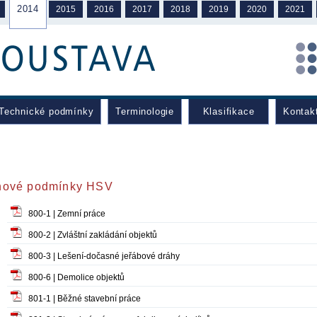
2014
2015
2016
2017
2018
2019
2020
2021
Technické podmínky
Terminologie
Klasifikace
Kontak
ové podmínky HSV
800-1 | Zemní práce
800-2 | Zvláštní zakládání objektů
800-3 | Lešení-dočasné jeřábové dráhy
800-6 | Demolice objektů
801-1 | Běžné stavební práce