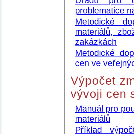
Úřadu pro o
problematice n
Metodické do
materiálů, zb
zakázkách
Metodické dopo
cen ve veřejn
Výpočet zm
vývoji cen 
Manuál pro použ
materiálů
Příklad výpo