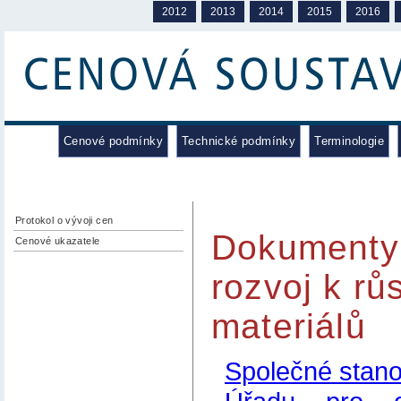
2012
2013
2014
2015
2016
Cenové podmínky
Technické podmínky
Terminologie
Protokol o vývoji cen
Dokumenty 
Cenové ukazatele
rozvoj k rů
materiálů
Společné stanov