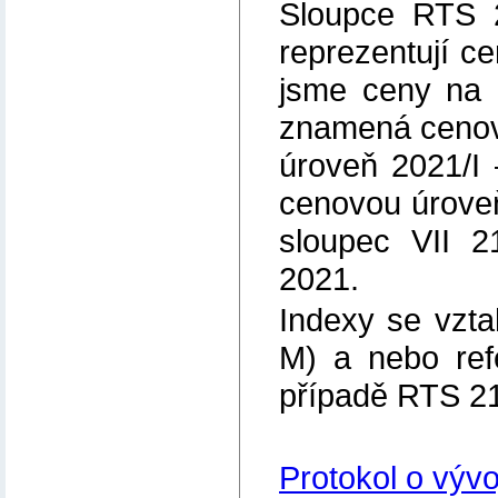
Sloupce RTS 2
reprezentují c
jsme ceny na 
znamená cenov
úroveň 2021/I 
cenovou úroveň
sloupec VII 2
2021.
Indexy se vzta
M) a nebo ref
případě RTS 21
Protokol o vývo