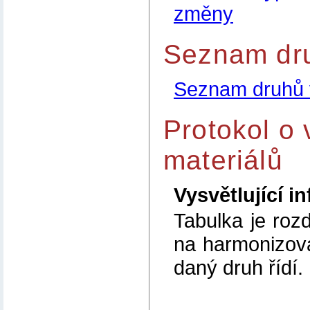
změny
Seznam dru
Seznam druhů 
Protokol o 
materiálů
Vysvětlující i
Tabulka je roz
na harmonizov
daný druh řídí.