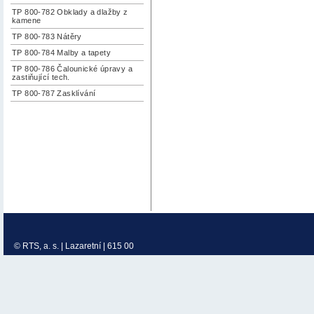
TP 800-782 Obklady a dlažby z
kamene
TP 800-783 Nátěry
TP 800-784 Malby a tapety
TP 800-786 Čalounické úpravy a
zastiňující tech.
TP 800-787 Zasklívání
© RTS, a. s. | Lazaretní | 615 00