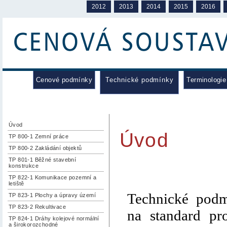
2012
2013
2014
2015
2016
Cenové podmínky
Technické podmínky
Terminologie
Úvod
Úvod
TP 800-1 Zemní práce
TP 800-2 Zakládání objektů
TP 801-1 Běžné stavební
konstrukce
TP 822-1 Komunikace pozemní a
letiště
Technické pod
TP 823-1 Plochy a úpravy území
TP 823-2 Rekultivace
na standard pr
TP 824-1 Dráhy kolejové normální
a širokorozchodné