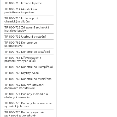
TP 800-713 Izolace tepelné
TP 800-714 Akustická a
protiotřesová opatření
TP 800-715 Izolace proti
chemickým vlivům
TP 800-721 Zdravotně technické
instalace budov
TP 800-731 Ústřední vytápění
TP 800-761 Konstrukce
sklobetonové
TP 800-762 Konstrukce tesařské
TP 800-763 Dřevostavby z
prefabrikovaných dílců
TP 800-764 Konstrukce klempířské
TP 800-765 Krytiny tvrdé
TP 800-766 Konstrukce truhlářské
TP 800-767 Kovové stavební
doplňkové konstrukce
TP 800-771 Podlahy z dlaždic a
obklady keramické
TP 800-773 Podlahy teracové a ze
syntetických hmot
TP 800-775 Podlahy vlysové,
parketové a povlakové