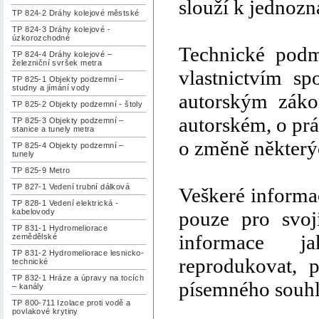
slouží k jednozn
TP 824-2 Dráhy kolejové městské
TP 824-3 Dráhy kolejové -
úzkorozchodné
Technické podm
TP 824-4 Dráhy kolejové –
železniční svršek metra
vlastnictvím sp
TP 825-1 Objekty podzemní –
studny a jímání vody
autorským zák
TP 825-2 Objekty podzemní - štoly
autorském, o pr
TP 825-3 Objekty podzemní –
stanice a tunely metra
o změně některý
TP 825-4 Objekty podzemní –
tunely
TP 825-9 Metro
TP 827-1 Vedení trubní dálková
Veškeré informa
TP 828-1 Vedení elektrická -
pouze pro svoji
kabelovody
TP 831-1 Hydromeliorace
informace ja
zemědělské
TP 831-2 Hydromeliorace lesnicko-
reprodukovat, p
technické
TP 832-1 Hráze a úpravy na tocích
písemného souhla
– kanály
TP 800-711 Izolace proti vodě a
povlakové krytiny