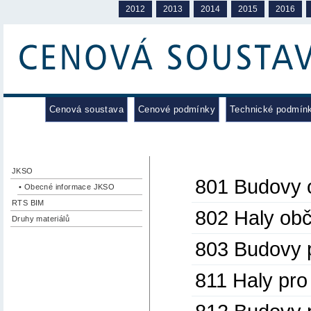
2012
2013
2014
2015
2016
Cenová soustava
Cenové podmínky
Technické podmín
JKSO
801 Budovy 
• Obecné informace JKSO
RTS BIM
802 Haly ob
Druhy materiálů
803 Budovy p
811 Haly pro