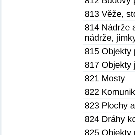
812 Budovy p
813 Věže, st
814 Nádrže a
nádrže, jímk
815 Objekty 
817 Objekty 
821 Mosty
822 Komunika
823 Plochy 
824 Dráhy ko
825 Objekty 