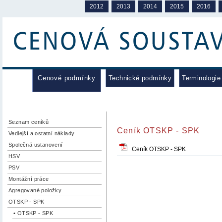
2012
2013
2014
2015
2016
Cenové podmínky
Technické podmínky
Terminologie
Seznam ceníků
Ceník OTSKP - SPK
Vedlejší a ostatní náklady
Společná ustanovení
Ceník OTSKP - SPK
HSV
PSV
Montážní práce
Agregované položky
OTSKP - SPK
• OTSKP - SPK