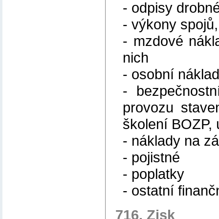
- odpisy drobn
- výkony spojů,
- mzdové nákla
nich
- osobní nákla
- bezpečnostn
provozu staven
školení BOZP, ú
- náklady na z
- pojistné
- poplatky
- ostatní finan
716. Zisk