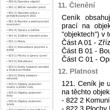
• 800-6| Demolice objektů
11. Členění
• 801-1| Běžné stavební práce
• 801-2| Stavební práce z
Ceník obsahuj
prefabrikovaných dílců
• 801-3| Bourání a podchycování
prací na obje
konstrukcí
• 801-4| Opravy a údržba
"objektech") v 
• 801-5| Zvláštní stavební práce
Část A 01 - Zří
• 821-1| Mosty
• 822-1| Komunikace pozemní a
Část B 01 - Bo
letiště
• 823-1| Plochy a úpravy území
Část C 01 - Op
• 823-2| Rekultivace
• 824-1| Dráhy kolejové-normální
12. Platnost
a širokorozchodné
• 824-2| Dráhy kolejové -
městské
121. Ceník je 
• 825-1| Objekty podzemní -
studny a jímání vody
na těchto objek
• 825-2| Objekty podzemní -
štoly
- 822 2 Komun
• 825-4| Objekty podzemní -
tunely
- 822 3 Plochy l
• 827-1| Vedení trubní dálková-