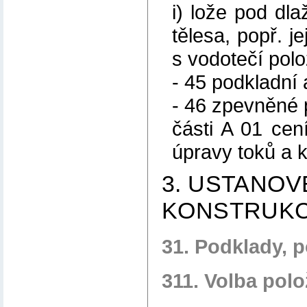
i) lože pod dla
tělesa, popř. j
s vodotečí pol
- 45 podkladní 
- 46 zpevněné 
části A 01 cen
úpravy toků a k
3. USTANOV
KONSTRUKC
31. Podklady, p
311. Volba pol