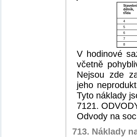
Stavebn
dělník,
třída
4
5
6
7
8
V hodinové sa
včetně pohybl
Nejsou zde za
jeho neprodukti
Tyto náklady js
7121. ODVOD
Odvody na sociá
713. Náklady na