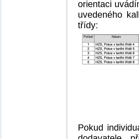
orientaci uvád
uvedeného kalk
třídy:
Pokud individ
dodavatele p