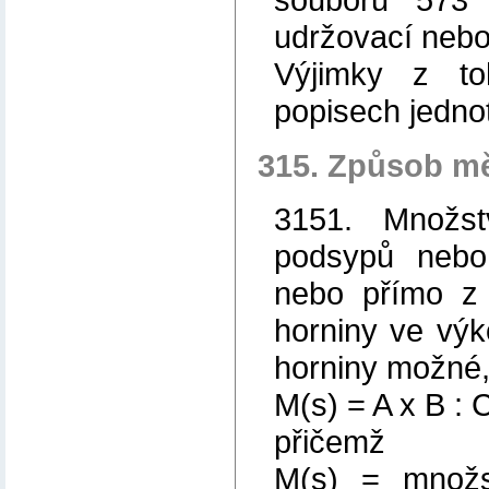
udržovací nebo 
Výjimky z to
popisech jedno
315. Způsob m
3151. Množst
podsypů nebo
nebo přímo z 
horniny ve výko
horniny možné,
M(s) = A x B : 
přičemž
M(s) = množst