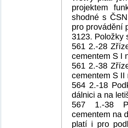
projektem fun
shodné s ČSN,
pro provádění 
3123. Položky 
561 2.-28 Zříz
cementem S I na
561 2.-38 Zříz
cementem S II n
564 2.-18 Pod
dálnici a na let
567 1.-38 P
cementem na dál
platí i pro po