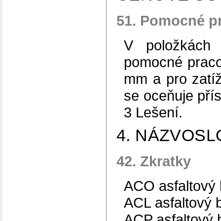
51. Pomocné pr
V položkách 
pomocné praco
mm a pro zatíž
se oceňuje pří
3 Lešení.
4. NÁZVOSL
42. Zkratky
ACO asfaltový 
ACL asfaltový b
ACP asfaltový 