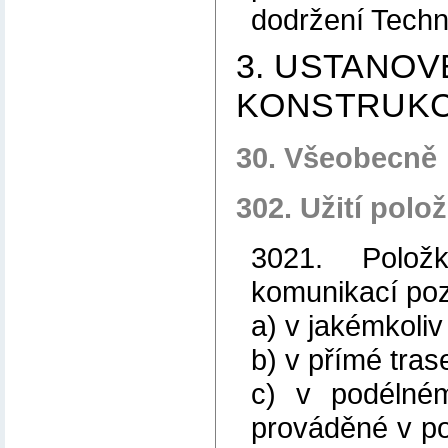
dodržení Tech
3. USTANOV
KONSTRUKC
30. Všeobecně
302. Užití polo
3021. Polož
komunikací po
a) v jakémkoli
b) v přímé trase
c) v podélné
prováděné v po