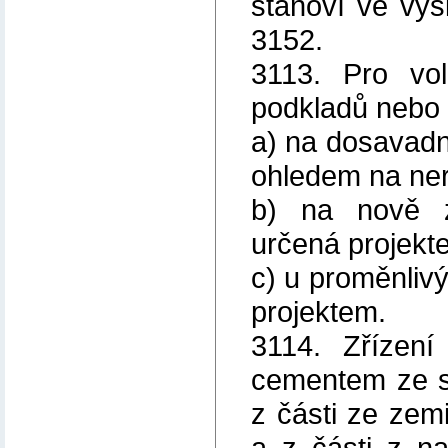
stanoví ve výš
3152.
3113. Pro vo
podkladů nebo k
a) na dosavadn
ohledem na ner
b) na nově z
určená projekt
c) u proměnliv
projektem.
3114. Zřízení
cementem ze s
z části ze zem
a z části z n