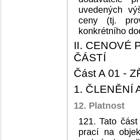
uvedených výše
ceny (tj. pr
konkrétního do
II. CENOVÉ
ČÁSTÍ
Část A 01 -
1. ČLENĚNÍ
12. Platnost
121. Tato část
prací na obje