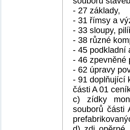
souborů staveb
- 27 základy,
- 31 římsy a vý
- 33 sloupy, pil
- 38 různé kom
- 45 podkladní 
- 46 zpevněné 
- 62 úpravy pov
- 91 doplňující
části A 01 cení
c) zídky mo
souborů části
prefabrikovanýc
d) zdi opěrné