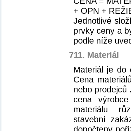
CENA = MATE
+ OPN + REŽIE
Jednotlivé slož
prvky ceny a b
podle níže uv
711. Materiál
Materiál je d
Cena materiál
nebo prodejců 
cena výrobce
materiálu r
stavební zaká
dopočteny pořiz