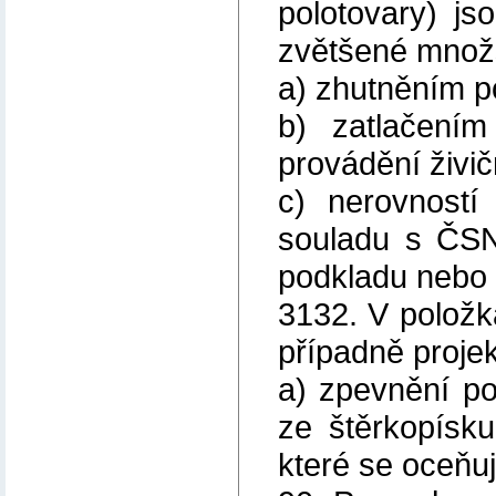
polotovary) js
zvětšené množ
a) zhutněním p
b) zatlačením
provádění živič
c) nerovností
souladu s ČSN
podkladu nebo 
3132. V položk
případně proje
a) zpevnění p
ze štěrkopísk
které se oceňu