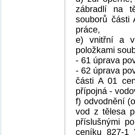
zábradlí na t
souborů části 
práce,
e) vnitřní a 
položkami soub
- 61 úprava pov
- 62 úprava po
části A 01 ce
přípojná - vodo
f) odvodnění 
vod z tělesa p
příslušnými p
ceníku 827-1 