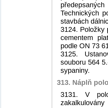
předepsaný
Technických p
stavbách dálnic
3124. Položky 
cementem pla
podle ON 73 6
3125. Ustano
souboru 564 5.
sypaniny.
313. Náplň pol
3131. V pol
zakalkulová