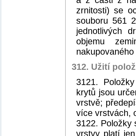
zrnitosti) se 
souboru 561 2
jednotlivých d
objemu zemi
nakupovaného 
312. Užití polo
3121. Položky
krytů jsou urč
vrstvě; předepí
více vrstvách,
3122. Položky 
vrstvy platí je