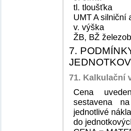
tl. tloušťka
UMT A silniční 
v. výška
ŽB, BŽ železo
7. PODMÍNK
JEDNOTKOV
71. Kalkulační 
Cena uveden
sestavena na 
jednotlivé nákl
do jednotkovýc