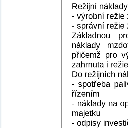
Režijní náklady
- výrobní režie
- správní režie
Základnou pr
náklady mzdo
přičemž pro v
zahrnuta i reži
Do režijních ná
- spotřeba pali
řízením
- náklady na o
majetku
- odpisy invest