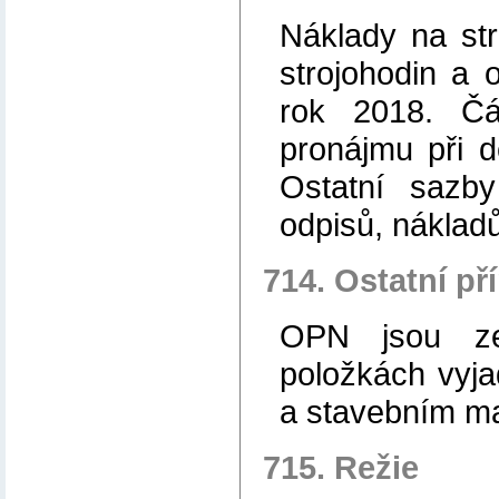
Náklady na str
strojohodin a 
rok 2018. Čá
pronájmu při d
Ostatní sazb
odpisů, náklad
714. Ostatní p
OPN jsou ze
položkách vyja
a stavebním ma
715. Režie