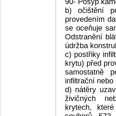
90- Posyp kam
b) očištění 
provedením dal
se oceňuje sa
Odstranění bl
údržba konstru
c) postřiky inf
krytu) před pro
samostatně p
infiltrační nebo
d) nátěry uzav
živičných n
krytech, kter
souborů 573 