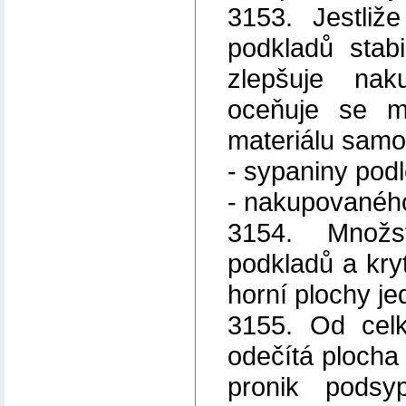
3153. Jestliž
podkladů stab
zlepšuje nak
oceňuje se m
materiálu samos
- sypaniny podl
- nakupovaného
3154. Množs
podkladů a kry
horní plochy je
3155. Od celk
odečítá plocha 
pronik pods