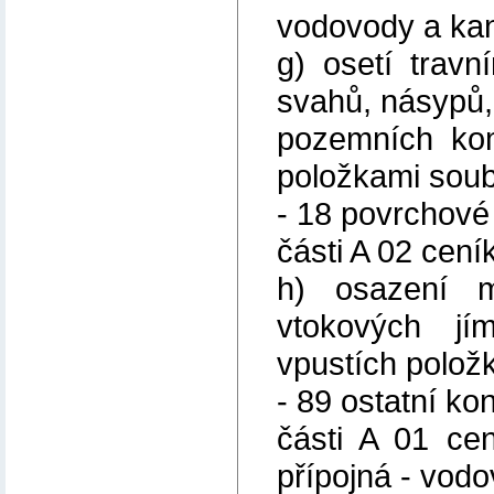
vodovody a kan
g) osetí trav
svahů, násypů, 
pozemních kom
položkami soub
- 18 povrchové
části A 02 cen
h) osazení m
vtokových jí
vpustích polož
- 89 ostatní ko
části A 01 ce
přípojná - vodo