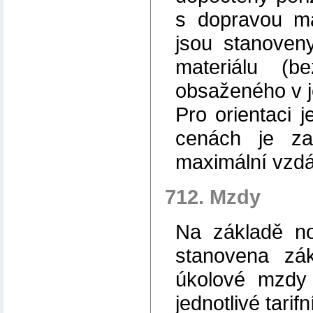
s dopravou ma
jsou stanoven
materiálu (
obsaženého v j
Pro orientaci 
cenách je za
maximální vzdá
712. Mzdy
Na základě nor
stanovena zá
úkolové mzdy 
jednotlivé tarifn