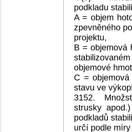
podkladu stabi
A = objem hot
zpevněného poj
projektu,
B = objemová 
stabilizova
objemové hmotn
C = objemová 
stavu ve výkopi
3152. Množst
strusky apod.)
podkladů stabi
určí podle mír