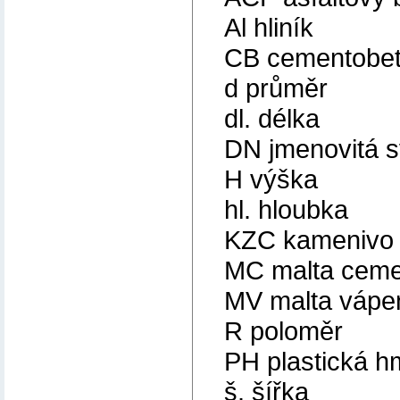
Al hliník
CB cementobe
d průměr
dl. délka
DN jmenovitá s
H výška
hl. hloubka
KZC kamenivo
MC malta cem
MV malta vápe
R poloměr
PH plastická h
š. šířka