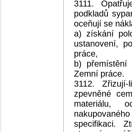
3111. Opatřuj
podkladů sypa
oceňují se nákla
a) získání po
ustanovení, p
práce,
b) přemístění
Zemní práce.
3112. Zřizují
zpevněné cem
materiálu,
nakupovaného m
specifikaci. 