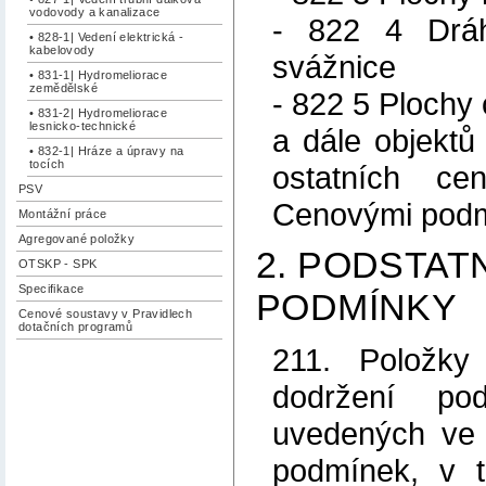
vodovody a kanalizace
- 822 4 Dráh
• 828-1| Vedení elektrická -
kabelovody
svážnice
• 831-1| Hydromeliorace
zemědělské
- 822 5 Plochy
• 831-2| Hydromeliorace
lesnicko-technické
a dále objekt
• 832-1| Hráze a úpravy na
tocích
ostatních c
PSV
Cenovými podm
Montážní práce
Agregované položky
2. PODSTATN
OTSKP - SPK
Specifikace
PODMÍNKY
Cenové soustavy v Pravidlech
dotačních programů
211. Položky
dodržení pod
uvedených ve 
podmínek, v 