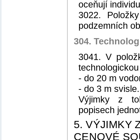
oceňují individ
3022. Položk
podzemních obje
304. Technolog
3041. V polož
technologickou
- do 20 m vodo
- do 3 m svisle.
Výjimky z to
popisech jedno
5. VÝJIMKY 
CENOVÉ SO