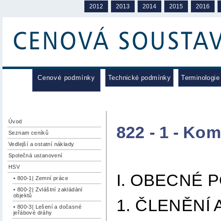
2012
2013
2014
2015
2016
Cenové podmínky
Technické podmínky
Terminologie
Úvod
822 - 1 - Ko
Seznam ceníků
Vedlejší a ostatní náklady
Společná ustanovení
HSV
I. OBECNÉ 
• 800-1| Zemní práce
• 800-2| Zvláštní zakládání
objektů
1. ČLENĚNÍ
• 800-3| Lešení a dočasné
jeřábové dráhy