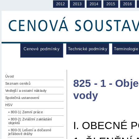
2012
2013
2014
2015
2016
Cenové podmínky
Technické podmínky
Terminologie
Úvod
825 - 1 - Obj
Seznam ceníků
Vedlejší a ostatní náklady
vody
Společná ustanovení
HSV
• 800-1| Zemní práce
• 800-2| Zvláštní zakládání
I. OBECNÉ 
objektů
• 800-3| Lešení a dočasné
jeřábové dráhy