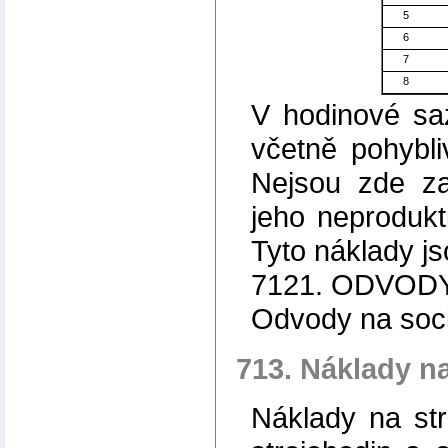
5
6
7
8
V hodinové sa
včetně pohybl
Nejsou zde za
jeho neprodukti
Tyto náklady js
7121. ODVOD
Odvody na sociá
713. Náklady na
Náklady na str