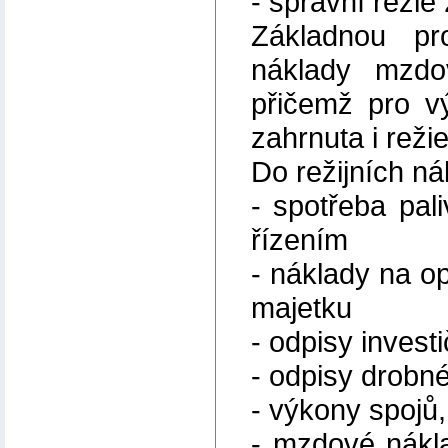
- správní režie
Základnou pr
náklady mzdo
přičemž pro v
zahrnuta i reži
Do režijních ná
- spotřeba pali
řízením
- náklady na o
majetku
- odpisy invest
- odpisy drobn
- výkony spojů,
- mzdové nákla