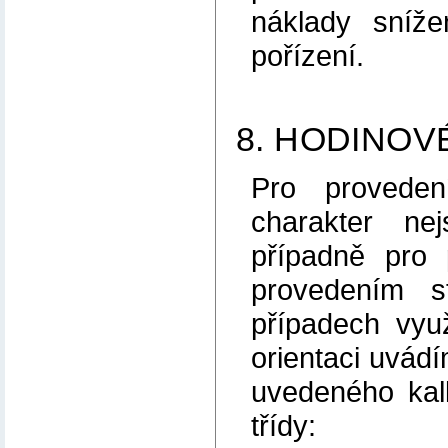
náklady sníž
pořízení.
8. HODINOV
Pro proveden
charakter ne
případně pro 
provedením s
případech vyu
orientaci uvád
uvedeného kalk
třídy: