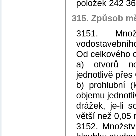
položek 242 36
315. Způsob m
3151. Množ
vodostavebníh
Od celkového o
a) otvorů n
jednotlivě přes
b) prohlubní (
objemu jednotli
drážek, je-li 
větší než 0,05
3152. Množství