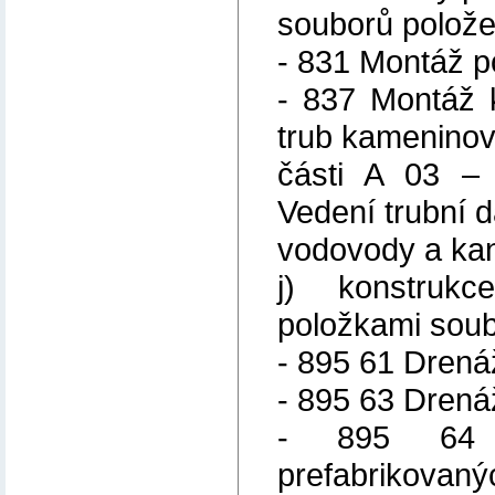
souborů polož
- 831 Montáž p
- 837 Montáž 
trub kameninov
části A 03 – 
Vedení trubní d
vodovody a kan
j) konstrukc
položkami soub
- 895 61 Drená
- 895 63 Drená
- 895 64 
prefabrikovanýc