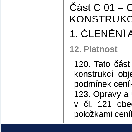
Část C 01 –
KONSTRUKC
1. ČLENĚNÍ
12. Platnost
120. Tato čás
konstrukcí ob
podmínek cení
123. Opravy a 
v čl. 121 obe
položkami cení