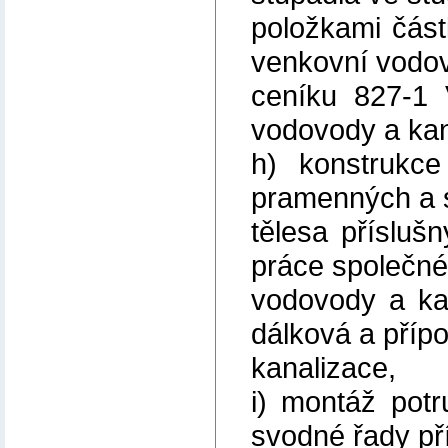
položkami část
venkovní vodov
ceníku 827-1 
vodovody a kan
h) konstrukc
pramenných a 
tělesa přísluš
práce společné
vodovody a ka
dálková a příp
kanalizace,
i) montáž pot
svodné řady př