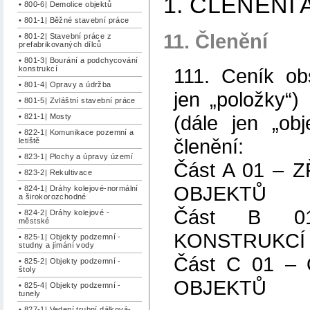
1. ČLENĚNÍ
• 800-6| Demolice objektů
• 801-1| Běžné stavební práce
11. Členění
• 801-2| Stavební práce z
prefabrikovaných dílců
• 801-3| Bourání a podchycování
111. Ceník ob
konstrukcí
• 801-4| Opravy a údržba
jen „položky“)
• 801-5| Zvláštní stavební práce
(dále jen „ob
• 821-1| Mosty
• 822-1| Komunikace pozemní a
členění:
letiště
• 823-1| Plochy a úpravy území
Část A 01 –
• 823-2| Rekultivace
OBJEKTŮ
• 824-1| Dráhy kolejové-normální
a širokorozchodné
Část B 0
• 824-2| Dráhy kolejové -
městské
KONSTRUKCÍ
• 825-1| Objekty podzemní -
studny a jímání vody
Část C 01 –
• 825-2| Objekty podzemní -
štoly
OBJEKTŮ
• 825-4| Objekty podzemní -
tunely
• 827-1| Vedení trubní dálková-