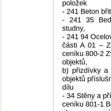
položek
- 241 Beton bř
- 241 35 Bed
studny,
- 241 94 Ocelov
části A 01 – Z
ceníku 800-2 Z
objektů,
b) přizdívky a
objektů příslu
dílu
- 34 Stěny a př
ceníku 801-1 B