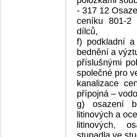
- 317 12 Osaze
ceníku 801-2 
dílců,
f) podkladní a
bednění a výzt
příslušnými po
společné pro v
kanalizace ce
přípojná – vod
g) osazení b
litinových a oc
litinových, o
stupadla ve stu