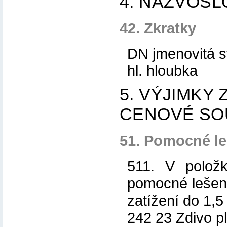
4. NÁZVOSL
42. Zkratky
DN jmenovitá s
hl. hloubka
5. VÝJIMKY 
CENOVÉ SO
51. Pomocné le
511. V polož
pomocné lešen
zatížení do 1,
242 23 Zdivo pl