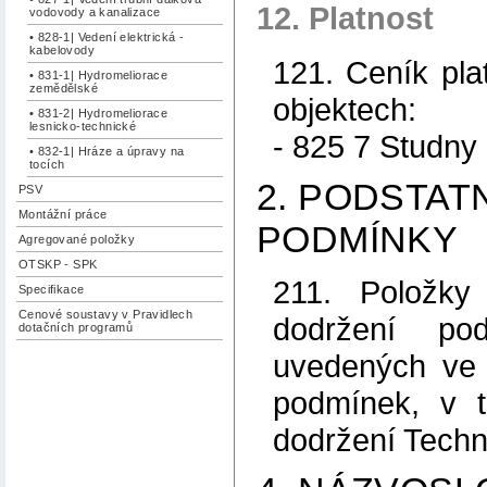
12. Platnost
vodovody a kanalizace
• 828-1| Vedení elektrická -
kabelovody
121. Ceník pla
• 831-1| Hydromeliorace
zemědělské
objektech:
• 831-2| Hydromeliorace
lesnicko-technické
- 825 7 Studny
• 832-1| Hráze a úpravy na
tocích
2. PODSTATN
PSV
Montážní práce
PODMÍNKY
Agregované položky
OTSKP - SPK
211. Položky
Specifikace
Cenové soustavy v Pravidlech
dodržení pod
dotačních programů
uvedených ve 
podmínek, v 
dodržení Tech