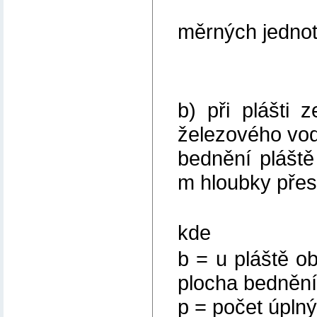
x = 0,5
měrných jednote
b) při plášti 
železového vod
bednění pláště
m hloubky přes
x = b . p
kde
b = u pláště o
plocha bednění
p = počet úpln