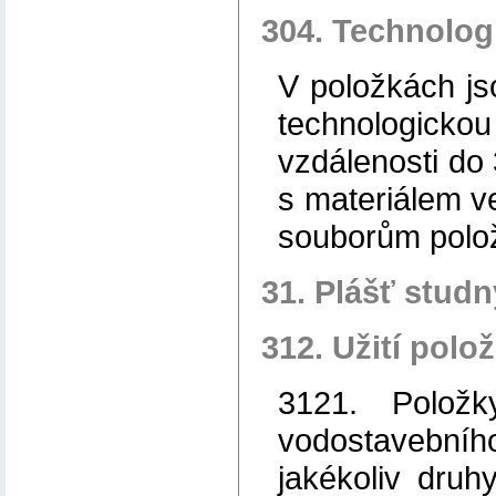
304. Technolog
V položkách j
technologic
vzdálenosti do
s materiálem v
souborům polož
31. Plášť stud
312. Užití polo
3121. Položk
vodostavební
jakékoliv druh