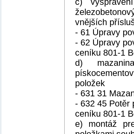
c) vyspraven
železobetonový
vnějších příslu
- 61 Úpravy pov
- 62 Úpravy po
ceníku 801-1 B
d) mazanin
pískocementový
položek
- 631 31 Mazan
- 632 45 Potěr
ceníku 801-1 B
e) montáž pre
položkami soub