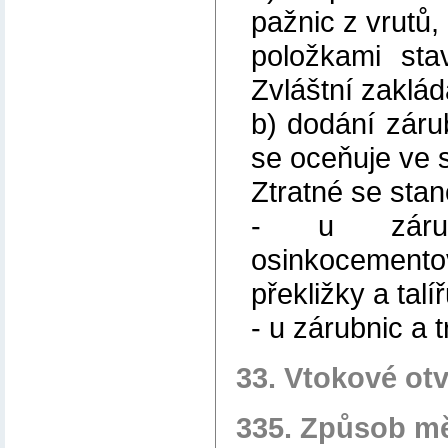
pažnic z vrutů,
položkami sta
Zvláštní zaklád
b) dodání zárubn
se oceňuje ve s
Ztratné se stan
- u zárub
osinkocementov
překližky a tal
- u zárubnic a 
33. Vtokové ot
335. Způsob m