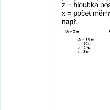
z = hloubka po
x = počet měrn
např.