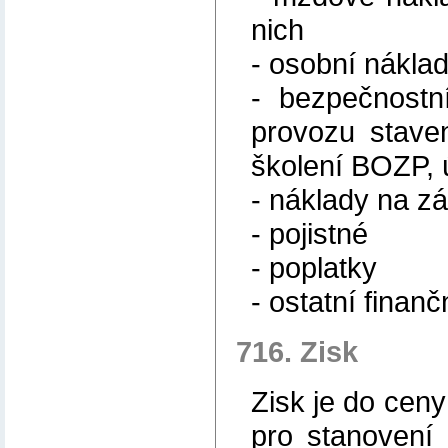
nich
- osobní nákla
- bezpečnostn
provozu staven
školení BOZP, ú
- náklady na z
- pojistné
- poplatky
- ostatní finan
716. Zisk
Zisk je do cen
pro stanovení 