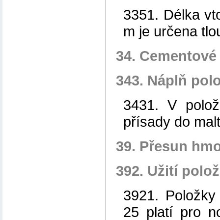
3351. Délka vt
m je určena tlo
34. Cementové
343. Náplň pol
3431. V polož
přísady do malt
39. Přesun hmo
392. Užití polo
3921. Položky
25 platí pro 