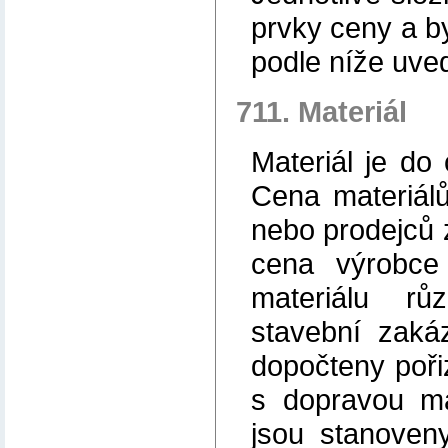
prvky ceny a b
podle níže uv
711. Materiál
Materiál je d
Cena materiál
nebo prodejců 
cena výrobce
materiálu r
stavební zaká
dopočteny pořiz
s dopravou ma
jsou stanoven