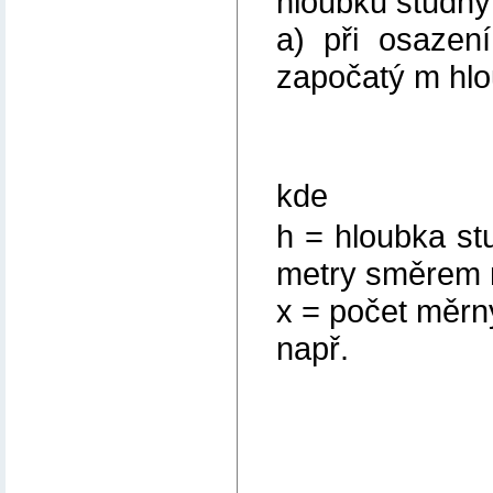
hloubku studny 
a) při osazen
započatý m hlo
x = 0,5(
kde
h = hloubka st
metry směrem 
x = počet měrn
např.
h = 6,2
x = 0,5(
x = 0,5(