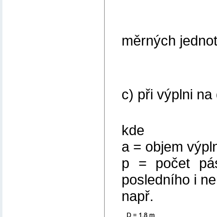
měrných jednote
c) při výplni n
x = a 
kde
a = objem výpl
p = počet pá
posledního i n
např.