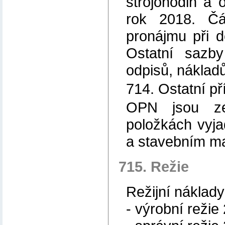
strojohodin a 
rok 2018. Čá
pronájmu při d
Ostatní sazb
odpisů, náklad
714. Ostatní p
OPN jsou ze
položkách vyja
a stavebním ma
715. Režie
Režijní náklady
- výrobní režie