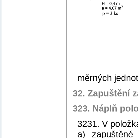
měrných jednote
32. Zapuštění 
323. Náplň pol
3231. V položk
a) zapuštěné