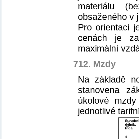
materiálu (
obsaženého v j
Pro orientaci 
cenách je za
maximální vzdá
712. Mzdy
Na základě nor
stanovena zá
úkolové mzdy 
jednotlivé tarifn
Stavebn
dělník,
třída
4