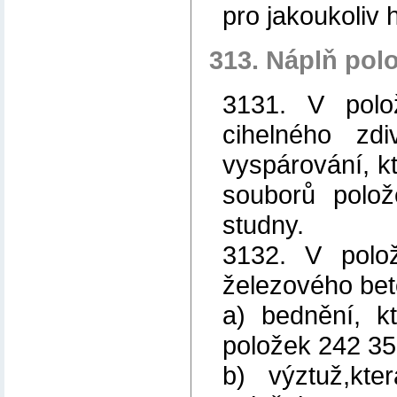
pro jakoukoliv 
313. Náplň pol
3131. V polo
cihelného zd
vyspárování, k
souborů polož
studny.
3132. V polo
železového bet
a) bednění, k
položek 242 35
b) výztuž,kt