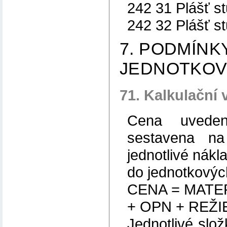
242 31 Plášť s
242 32 Plášť s
7. PODMÍNK
JEDNOTKOV
71. Kalkulační 
Cena uveden
sestavena na 
jednotlivé nákl
do jednotkovýc
CENA = MATE
+ OPN + REŽIE
Jednotlivé slož