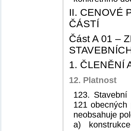
II. CENOVÉ
ČÁSTÍ
Část A 01 –
STAVEBNÍC
1. ČLENĚNÍ
12. Platnost
123. Stavební
121 obecných p
neobsahuje pol
a) konstrukc