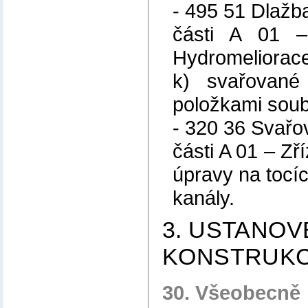
- 495 51 Dlaž
části A 01 –
Hydromeliorac
k) svařované
položkami soub
- 320 36 Svařo
části A 01 – Zř
úpravy na tocí
kanály.
3. USTANOV
KONSTRUKC
30. Všeobecně