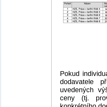
Pokud individ
dodavatele p
uvedených výše
ceny (tj. pr
konkrétního do