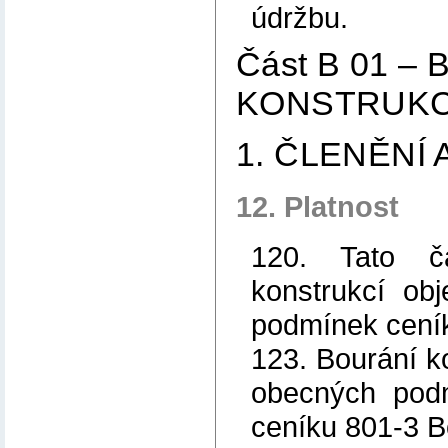
údržbu.
Část B 01 –
KONSTRUKC
1. ČLENĚNÍ
12. Platnost
120. Tato č
konstrukcí ob
podmínek cení
123. Bourání k
obecných podm
ceníku 801-3 B