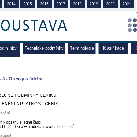
2014
2015
2016
2017
2018
2019
2020
2021
podmínky
Technické podmínky
Terminologie
Klasifikace
C
- 4 - Opravy a údržba
OBECNÉ PODMÍNKY CENÍKU
ČLENĚNÍ A PLATNOST CENÍKU
lenění
ník obsahuje jednu část:
st C 01 - Opravy a údržba stavebních objektů
latnost