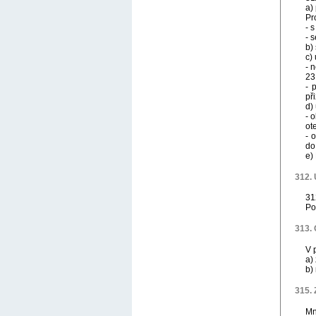
a)
Pr
- 
- 
b)
c)
- 
23
- 
př
d)
- 
ot
- 
do
e)
312. 
31
Po
313.
V 
a)
b)
315.
Mn