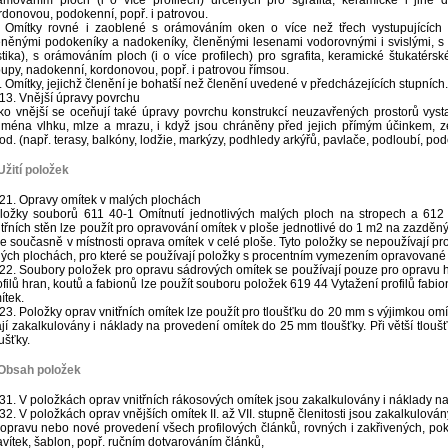
ámováním ploch (i o více profilech) určených pro sgrafita, keramické i jiné d
rdonovou, podokenní, popř. i patrovou.
. Omítky rovné i zaoblené s orámováním oken o více než třech vystupujících ne
eněnými podokeníky a nadokeníky, členěnými lesenami vodorovnými i svislými, s
stika), s orámováním ploch (i o více profilech) pro sgrafita, keramické štukatérské
oupy, nadokenní, kordonovou, popř. i patrovou římsou.
I. Omítky, jejichž členění je bohatší než členění uvedené v předcházejících stupních.
13. Vnější úpravy povrchu
ko vnější se oceňují také úpravy povrchu konstrukcí neuzavřených prostorů vys
jména vlhku, mlze a mrazu, i když jsou chráněny před jejich přímým účinkem,
od. (např. terasy, balkóny, lodžie, markýzy, podhledy arkýřů, pavlače, podloubí, po
Užití položek
21. Opravy omítek v malých plochách
ložky souborů 611 40-1 Omítnutí jednotlivých malých ploch na stropech a 612 
itřních stěn lze použít pro opravování omítek v ploše jednotlivé do 1 m2 na zazdě
 se současně v místnosti oprava omítek v celé ploše. Tyto položky se nepoužívají pr
lých plochách, pro které se používají položky s procentním vymezením opravované 
22. Soubory položek pro opravu sádrových omítek se používají pouze pro opravu h
ofilů hran, koutů a fabionů lze použít souboru položek 619 44 Vytažení profilů fabi
ítek.
23. Položky oprav vnitřních omítek lze použít pro tloušťku do 20 mm s výjimkou omí
jí zakalkulovány i náklady na provedení omítek do 25 mm tloušťky. Při větší tlouš
ušťky.
 Obsah položek
31. V položkách oprav vnitřních rákosových omítek jsou zakalkulovány i náklady n
32. V položkách oprav vnějších omítek II. až VII. stupně členitosti jsou zakalkulován
 opravu nebo nové provedení všech profilových článků, rovných i zakřivených, poku
avítek, šablon, popř. ručním dotvarováním článků,