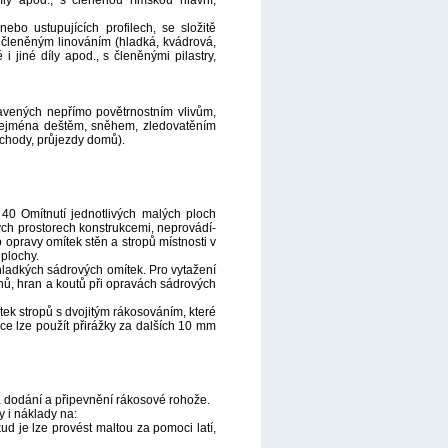
íly apod., s členěnou římskou hlavní,
bo ustupujících profilech, se složitě
 členěným linováním (hladká, kvádrová,
 i jiné díly apod., s členěnými pilastry,
tavených nepřímo povětrnostním vlivům,
 zejména deštěm, sněhem, zledovatěním
dchody, průjezdy domů).
40 Omítnutí jednotlivých malých ploch
ných prostorech konstrukcemi, neprovádí-
o opravy omítek stěn a stropů místnosti v
plochy.
ladkých sádrových omítek. Pro vytažení
onů, hran a koutů při opravách sádrových
tek stropů s dvojitým rákosováním, které
ťce lze použít přirážky za dalších 10 mm
a dodání a připevnění rákosové rohože.
y i náklady na:
d je lze provést maltou za pomoci latí,