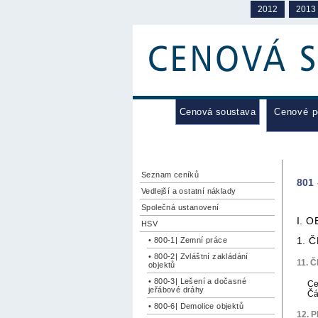
2012
2013
Cenová soustava
Cenové 
Seznam ceníků
801 
Vedlejší a ostatní náklady
Společná ustanovení
I. 
HSV
1. 
• 800-1| Zemní práce
• 800-2| Zvláštní zakládání
11. Č
objektů
• 800-3| Lešení a dočasné
Ce
jeřábové dráhy
Čá
• 800-6| Demolice objektů
12. P