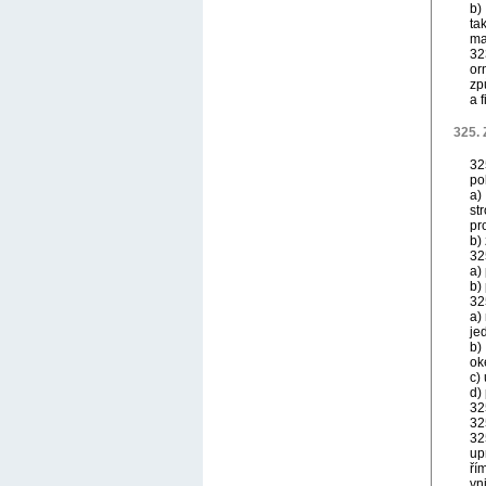
b)
ta
ma
32
or
zp
a 
325.
32
po
a)
st
pr
b)
32
a)
b)
32
a)
je
b)
ok
c)
d)
32
32
32
up
ří
vn