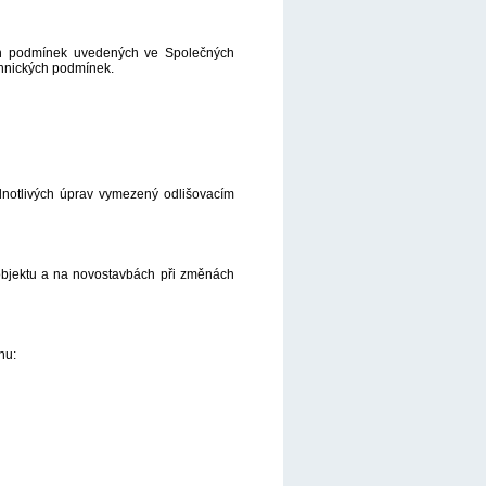
ích podmínek uvedených ve Společných
hnických podmínek.
dnotlivých úprav vymezený odlišovacím
objektu a na novostavbách při změnách
hu: