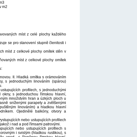
 m3
 v m2
ravovaných míst z celé plochy každého
zuje se pro stanovení stupně členitosti i
ých míst z celkové plochy omítek stěn v
plňovaných míst z celkové plochy omítek
u:
onovou. II. Hladká omítka s orámováním
ky, s jednoduchým linováním (spárou)
u.
ustupujících profilech, s jednoduchými
 okny, s jednoduchou římskou hlavní,
šeným množstvím hran a úzkých ploch u
časně sníženými parapety a zvětšenými
puštěným linováním) a hladkou hlavní
dníkem. Ojedinělé balkóny, otvory a
stupujících nebo ustupujících profilech
akož i nad a pod římsami patrovými.
ujících nebo ustupujících profilech s
rovným i svislým (hladkou rustikou), s