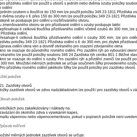
 pro přizdívku ostění lze použít u otvorů s jedním nebo dvěma ozuby položky souboru
o ostění
s jedním ozubem o tloušťce do 150 mm lze použít položku 349 23-1811 Přizdívka ostě
se dvěma ozuby o tl. přes 150 do 300 mm lze použít položku 349 23-1821 Přizdívka o
 stejně se postupuje pro ostění u rozšiřovaného otvoru,
 u zmenšovaného otvoru se pro přizdívané ostění s ozuby postupuje takto:
nepřesahuje-li celková tloušťka přizdívaného ostění včetně ozubů do 300 mm, lze 
 Přizdívka ostění,
přesahuje-li celková tloušťka přizdívaného ostění s ozuby 300 mm, lze pro ost
izdívku položku 349 23-1821 Přizdívka ostění o tl. do 300 mm, pro zbytek přizdívan
 úprava ostění okna ven a dovnitř otvíraného pro osazení zdvojeného okna
okno se osazuje do původního rovného ostění. Pro zazdění rýh po vybourání oken
evíraného lze použít položky souboru 346 24 Zazdívka rýh ceníku 801-1 Běžné stav
okno se osazuje do ostění s ozuby. Pro zazdění rýh a přizdění zvenčí lze použít po
 300 mm. Množství měrných jednotek se určuje součinem šířky provedeného ozubu 
 Pro přizdívku rovného ostění jakékoliv šířky lze použít položky pro zazdívku otvorů.
Užití položek
21. Zazdívky otvorů
ložky zazdívek otvorů ve zdivu nadzákladovém lze použít i pro zazdívky otvorů v z
 Obsah položek
položkách jsou zakalkulovány i náklady na:
 zavázání do okolního zdiva s vysekáním kapes,
 maltu vápennou nebo vápenocementovou, pokud v popisech položek není uvedeno
 Způsob měření
ožství měrných jednotek zazdívek otvorů se určuje: