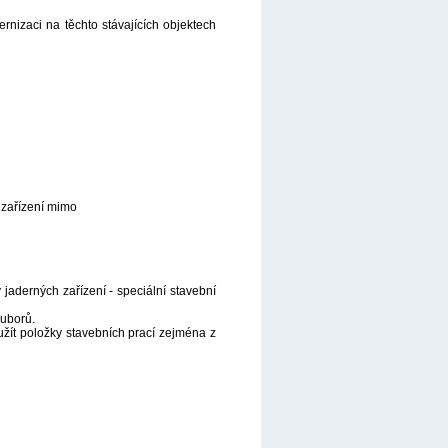
rnizaci na těchto stávajících objektech
 zařízení mimo
jaderných zařízení - speciální stavební
ouborů.
užít položky stavebních prací zejména z