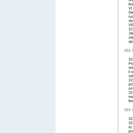
or
ko
VI
čl
ru
sl
VI
32
Ja
ze
ap
322. 
32
Po
vn
li
ce
32
pr
om
32
ma
tlo
323.
32
32
a)
pr