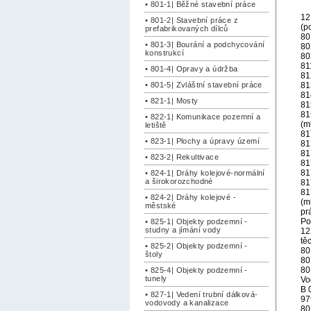
• 801-1| Běžné stavební práce
12
• 801-2| Stavební práce z
(p
prefabrikovaných dílců
80
• 801-3| Bourání a podchycování
80
konstrukcí
80
81
• 801-4| Opravy a údržba
81
• 801-5| Zvláštní stavební práce
81
81
• 821-1| Mosty
81
81
• 822-1| Komunikace pozemní a
(m
letiště
81
• 823-1| Plochy a úpravy území
81
81
• 823-2| Rekultivace
81
81
• 824-1| Dráhy kolejové-normální
a širokorozchodné
81
81
• 824-2| Dráhy kolejové -
(m
městské
pr
Po
• 825-1| Objekty podzemní -
studny a jímání vody
12
tě
• 825-2| Objekty podzemní -
80
štoly
80
80
• 825-4| Objekty podzemní -
tunely
Vo
B 
• 827-1| Vedení trubní dálková-
97
vodovody a kanalizace
80