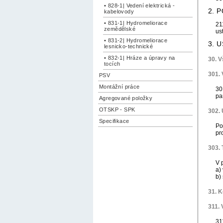
• 828-1| Vedení elektrická -
2. 
kabelovody
• 831-1| Hydromeliorace
21
zemědělské
us
• 831-2| Hydromeliorace
3. 
lesnicko-technické
• 832-1| Hráze a úpravy na
30. 
tocích
301. 
PSV
Montážní práce
30
pa
Agregované položky
OTSKP - SPK
302. 
Specifikace
Po
pr
303.
V 
a)
b)
31. K
311. 
31