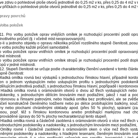
 ve zdivu o pohledové ploše otvorů jednotlivě do 0,25 m2 v ks, přes 0,25 do 4 m2 v
 v příčkách o pohledové ploše otvorů jednotlivě do 0,25 m2 v ks, přes 0,25 do 4 m2
Úpravy povrchů
Volba položek
11. Pro volbu položek oprav vnějších omítek je rozhodující procentní podíl op
dnotlivého průčelí (tj. i včetně míst neopravovaných).
e-li u jednoho objektu o opravu několika průčelí rozdílného stupně členitosti, posu
o volbu položky každé průčelí samostatně.
o volbu položek oprav vnitřních omítek je rozhodující procentní podíl opravovan
dné místnosti.
o volbu položek oprav vnitřních omítek stropů je rozhodující procentní podíl do
ropů v jedné místnosti.
12. Stupeň členitosti se určuje podle charakteristiky členění uvedené v tomto článk
upně členitosti:
 Hladká omítka rovná bez výstupků s jednoduchou římskou hlavní, případně kord
en o jednom vystupujícím nebo ustupujícím profilu s jednoduchými podokení
dělujícím jednotlivá podlaží, s jednoduchou římskou hlavní, popřípadě i kordonovo
I. Hladká omítka rovná s orámováním otvorů o dvou až třech vystupujících nebo 
dokeníky, s jednoduchým dělícím linováním mezi podlažími, jakož i nad a pod
rdonovou a římsami patrovými, nebo hladká omítka bez profilování, ale se zvět
ůčelí konstrukčně členěného lodžiemi nebo po délce probíhajícími balkóny, sou
ny nebo plochami chráněnými obklady apod. (přes 50 % plochy), spárami (za
msou, popř. těž s římskou kordonovou anebo probíhající markýzou nad cho
prováděné úpravy do 50 % plochy necharakterizují tento stupeň.
. Hladká omítka rovná a částečně zaoblená s orámováním otvorů o více než třech vy
jednoduchými podokeníky a nadokeníky, s jednoduchým linováním mezi podlažími, j
 Omítky rovné i částečně zaoblené s orámováním oken o více než třech vystup
eněnými podokeníky a nadokeníky, s hladkými lesenami, členěným linováním vodo