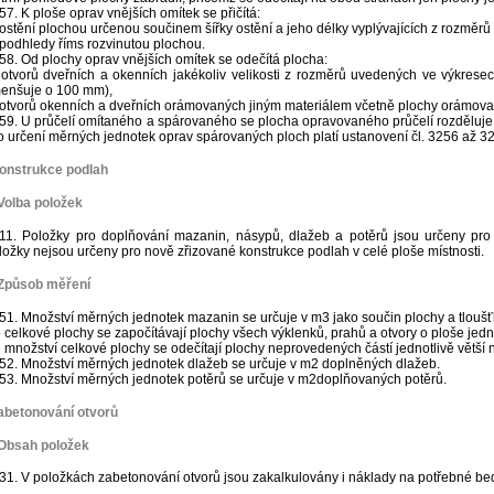
57. K ploše oprav vnějších omítek se přičítá:
 ostění plochou určenou součinem šířky ostění a jeho délky vyplývajících z rozměrů
 podhledy říms rozvinutou plochou.
58. Od plochy oprav vnějších omítek se odečítá plocha:
 otvorů dveřních a okenních jakékoliv velikosti z rozměrů uvedených ve výkrese
enšuje o 100 mm),
 otvorů okenních a dveřních orámovaných jiným materiálem včetně plochy orámova
59. U průčelí omítaného a spárovaného se plocha opravovaného průčelí rozděluje
o určení měrných jednotek oprav spárovaných ploch platí ustanovení čl. 3256 až 3
Konstrukce podlah
Volba položek
11. Položky pro doplňování mazanin, násypů, dlažeb a potěrů jsou určeny pro do
ložky nejsou určeny pro nově zřizované konstrukce podlah v celé ploše místnosti.
 Způsob měření
51. Množství měrných jednotek mazanin se určuje v m3 jako součin plochy a tloušť
 celkové plochy se započítávají plochy všech výklenků, prahů a otvory o ploše jed
 množství celkové plochy se odečítají plochy neprovedených částí jednotlivě větší 
52. Množství měrných jednotek dlažeb se určuje v m2 doplněných dlažeb.
53. Množství měrných jednotek potěrů se určuje v m2doplňovaných potěrů.
abetonování otvorů
 Obsah položek
31. V položkách zabetonování otvorů jsou zakalkulovány i náklady na potřebné be