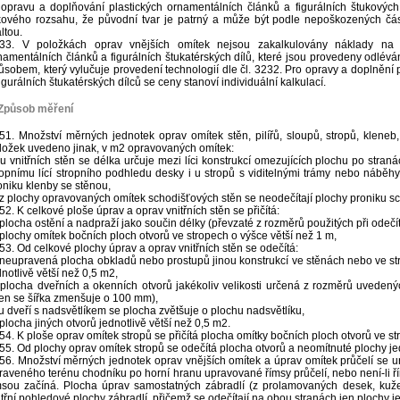
 opravu a doplňování plastických ornamentálních článků a figurálních štukových 
kového rozsahu, že původní tvar je patrný a může být podle nepoškozených částí
ltou.
33. V položkách oprav vnějších omítek nejsou zakalkulovány náklady na 
namentálních článků a figurálních štukatérských dílů, které jsou provedeny odl
ůsobem, který vylučuje provedení technologií dle čl. 3232. Pro opravy a doplnění
figurálních štukatérských dílců se ceny stanoví individuální kalkulací.
 Způsob měření
51. Množství měrných jednotek oprav omítek stěn, pilířů, sloupů, stropů, kleneb,
ložek uvedeno jinak, v m2 opravovaných omítek:
 u vnitřních stěn se délka určuje mezi líci konstrukcí omezujících plochu po stra
ropnímu lící stropního podhledu desky i u stropů s viditelnými trámy nebo náběh
oniku klenby se stěnou,
 z plochy opravovaných omítek schodišťových stěn se neodečítají plochy proniku sc
52. K celkové ploše úprav a oprav vnitřních stěn se přičítá:
 plocha ostění a nadpraží jako součin délky (převzaté z rozměrů použitých při odečítá
 plochy omítek bočních ploch otvorů ve stropech o výšce větší než 1 m,
53. Od celkové plochy úprav a oprav vnitřních stěn se odečítá:
 neupravená plocha obkladů nebo prostupů jinou konstrukcí ve stěnách nebo ve st
dnotlivě větší než 0,5 m2,
 plocha dveřních a okenních otvorů jakékoliv velikosti určená z rozměrů uveden
en se šířka zmenšuje o 100 mm),
 u dveří s nadsvětlíkem se plocha zvětšuje o plochu nadsvětlíku,
 plocha jiných otvorů jednotlivě větší než 0,5 m2.
54. K ploše oprav omítek stropů se přičítá plocha omítky bočních ploch otvorů ve s
55. Od plochy oprav omítek stropů se odečítá plocha otvorů a neomítnuté plochy jed
56. Množství měrných jednotek oprav vnějších omítek a úprav omítek průčelí se 
raveného terénu chodníku po horní hranu upravované římsy průčelí, nebo není-li ř
msou začíná. Plocha úprav samostatných zábradlí (z prolamovaných desek, kuže
itřní pohledové plochy zábradlí, přičemž se odečítají na obou stranách jen plochy je