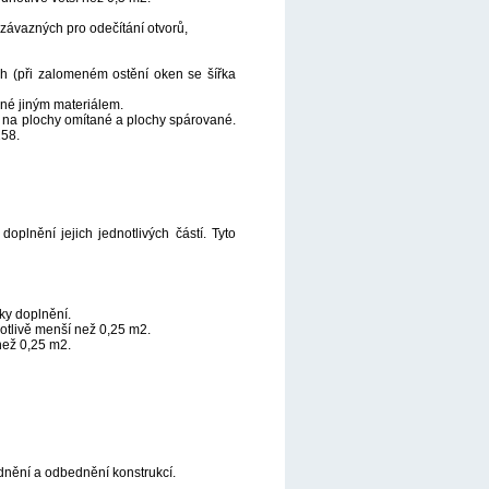
 závazných pro odečítání otvorů,
ch (při zalomeném ostění oken se šířka
né jiným materiálem.
 na plochy omítané a plochy spárované.
258.
plnění jejich jednotlivých částí. Tyto
ky doplnění.
notlivě menší než 0,25 m2.
než 0,25 m2.
dnění a odbednění konstrukcí.