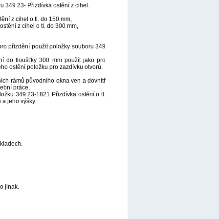
 349 23- Přizdívka ostění z cihel.
ní z cihel o tl. do 150 mm,
stění z cihel o tl. do 300 mm,
pro přizdění použít položky souboru 349
ění do tloušťky 300 mm použít jako pro
ého ostění položku pro zazdívku otvorů.
ních rámů původního okna ven a dovnitř
ební práce,
ložku 349 23-1821 Přizdívka ostění o tl.
a jeho výšky.
ákladech.
 jinak.