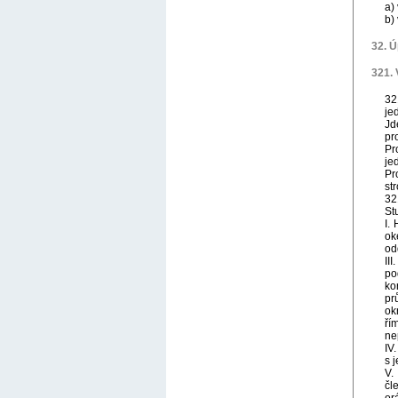
a)
b)
32. 
321. 
32
je
Jd
pr
Pr
je
Pr
st
32
St
I.
ok
od
II
po
ko
pr
ok
ří
ne
IV
s 
V.
čl