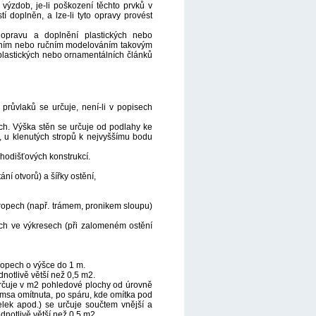
výzdob, je-li poškození těchto prvků v
 doplněn, a lze-li tyto opravy provést
opravu a doplnění plastických nebo
éváním nebo ručním modelováním takovým
 plastických nebo ornamentálních článků
 průvlaků se určuje, není-li v popisech
nách. Výška stěn se určuje od podlahy ke
y, u klenutých stropů k nejvyššímu bodu
hodišťových konstrukcí.
ní otvorů) a šířky ostění,
ropech (např. trámem, pronikem sloupu)
ých ve výkresech (při zalomeném ostění
tropech o výšce do 1 m.
notlivě větší než 0,5 m2.
určuje v m2 pohledové plochy od úrovně
ímsa omítnuta, po spáru, kde omítka pod
lek apod.) se určuje součtem vnější a
dnotlivě větší než 0,5 m2.