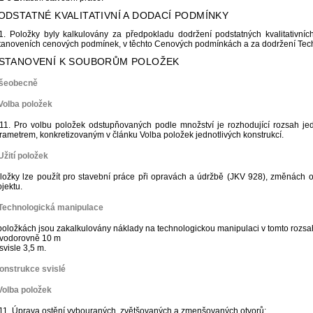
PODSTATNÉ KVALITATIVNÍ A DODACÍ PODMÍNKY
1. Položky byly kalkulovány za předpokladu dodržení podstatných kvalitativn
tanoveních cenových podmínek, v těchto Cenových podmínkách a za dodržení Tec
USTANOVENÍ K SOUBORŮM POLOŽEK
Všeobecně
Volba položek
11. Pro volbu položek odstupňovaných podle množství je rozhodující rozsah je
rametrem, konkretizovaným v článku Volba položek jednotlivých konstrukcí.
Užití položek
ložky lze použít pro stavební práce při opravách a údržbě (JKV 928), změnách 
ojektu.
 Technologická manipulace
položkách jsou zakalkulovány náklady na technologickou manipulaci v tomto rozsa
 vodorovně 10 m
 svisle 3,5 m.
onstrukce svislé
Volba položek
11. Úprava ostění vybouraných, zvětšovaných a zmenšovaných otvorů: