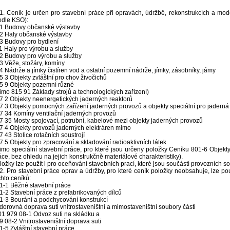
1. Ceník je určen pro stavební práce při opravách, údržbě, rekonstrukcích a mode
odle KSO):
1 Budovy občanské výstavby
2 Haly občanské výstavby
3 Budovy pro bydlení
1 Haly pro výrobu a služby
2 Budovy pro výrobu a služby
3 Věže, stožáry, komíny
4 Nádrže a jímky čistíren vod a ostatní pozemní nádrže, jímky, zásobníky, jámy
5 3 Objekty zvláštní pro chov živočichů
5 9 Objekty pozemní různé
imo 815 91 Základy strojů a technologických zařízení)
7 2 Objekty neenergetických jaderných reaktorů
7 3 Objekty pomocných zařízení jaderných provozů a objekty speciální pro jaderná
7 34 Komíny ventilační jaderných provozů
7 35 Mosty spojovací, potrubní, kabelové mezi objekty jaderných provozů
7 4 Objekty provozů jaderných elektráren mimo
7 43 Stolice rotačních soustrojí
7 5 Objekty pro zpracování a skladování radioaktivních látek
imo speciální stavební práce, pro které jsou určeny položky Ceníku 801-6 Objekty 
áce, bez ohledu na jejich konstrukčně materiálové charakteristiky).
ložky lze použít i pro oceňování stavebních prací, které jsou součástí provozních s
2. Pro stavební práce oprav a údržby, pro které ceník položky neobsahuje, lze po
chto ceníků:
1-1 Běžné stavební práce
1-2 Stavební práce z prefabrikovaných dílců
1-3 Bourání a podchycování konstrukcí
dorovná doprava suti vnitrostaveništní a mimostaveništní soubory části
01 979 08-1 Odvoz suti na skládku a
9 08-2 Vnitrostaveništní doprava suti
1-5 Zvláštní stavební práce.