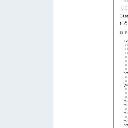
nu
II.
Čás
1. 
12. P
12
80
80
80
81
81
81
81
pr
81
81
(m
81
81
81
mi
mi
81
mi
81
mi
pr