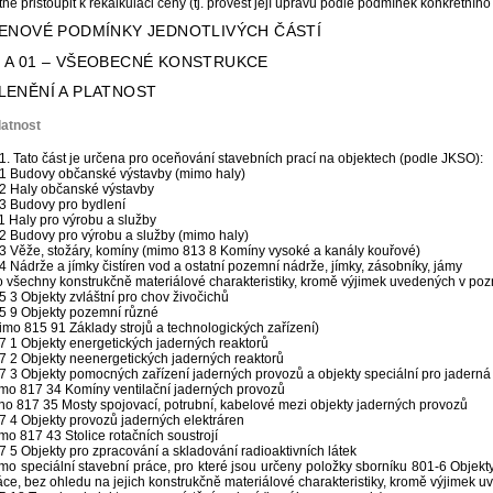
tné přistoupit k rekalkulaci ceny (tj. provést její úpravu podle podmínek konkrétního
 CENOVÉ PODMÍNKY JEDNOTLIVÝCH ČÁSTÍ
t A 01 – VŠEOBECNÉ KONSTRUKCE
ČLENĚNÍ A PLATNOST
latnost
1. Tato část je určena pro oceňování stavebních prací na objektech (podle JKSO):
1 Budovy občanské výstavby (mimo haly)
2 Haly občanské výstavby
3 Budovy pro bydlení
1 Haly pro výrobu a služby
2 Budovy pro výrobu a služby (mimo haly)
3 Věže, stožáry, komíny (mimo 813 8 Komíny vysoké a kanály kouřové)
4 Nádrže a jímky čistíren vod a ostatní pozemní nádrže, jímky, zásobníky, jámy
o všechny konstrukčně materiálové charakteristiky, kromě výjimek uvedených v p
5 3 Objekty zvláštní pro chov živočichů
5 9 Objekty pozemní různé
imo 815 91 Základy strojů a technologických zařízení)
7 1 Objekty energetických jaderných reaktorů
7 2 Objekty neenergetických jaderných reaktorů
7 3 Objekty pomocných zařízení jaderných provozů a objekty speciální pro jaderná 
mo 817 34 Komíny ventilační jaderných provozů
no 817 35 Mosty spojovací, potrubní, kabelové mezi objekty jaderných provozů
7 4 Objekty provozů jaderných elektráren
mo 817 43 Stolice rotačních soustrojí
7 5 Objekty pro zpracování a skladování radioaktivních látek
mo speciální stavební práce, pro které jsou určeny položky sborníku 801-6 Objekty
áce, bez ohledu na jejich konstrukčně materiálové charakteristiky, kromě výjimek