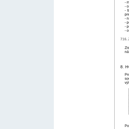
- 
- 
- 
pr
- 
- p
- 
- 
716. 
Zi
ná
8. 
Pr
so
vý
Po