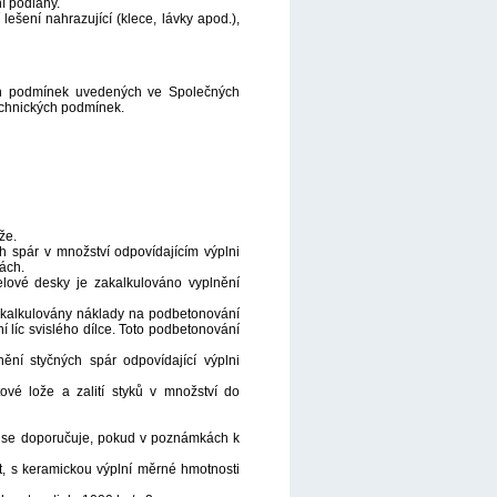
í podlahy.
ešení nahrazující (klece, lávky apod.),
ích podmínek uvedených ve Společných
echnických podmínek.
že.
h spár v množství odpovídajícím výplni
nách.
elové desky je zakalkulováno vyplnění
 zakalkulovány náklady na podbetonování
í líc svislého dílce. Toto podbetonování
ění styčných spár odpovídající výplni
vé lože a zalití styků v množství do
né se doporučuje, pokud v poznámkách k
t, s keramickou výplní měrné hmotnosti