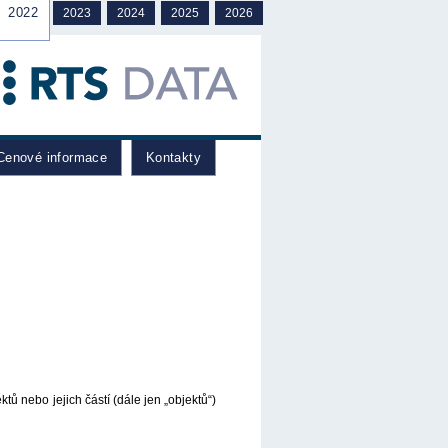
2022
2023
2024
2025
2026
enové informace
Kontakty
ů nebo jejich částí (dále jen „objektů“)