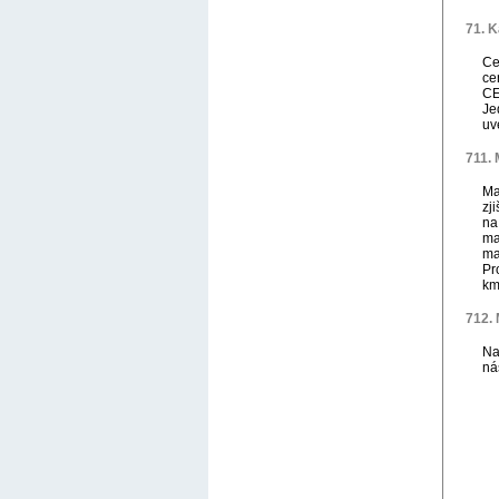
71. K
Ce
ce
CE
Je
uv
711. 
Ma
zj
na
ma
ma
Pr
km
712.
Na
nás