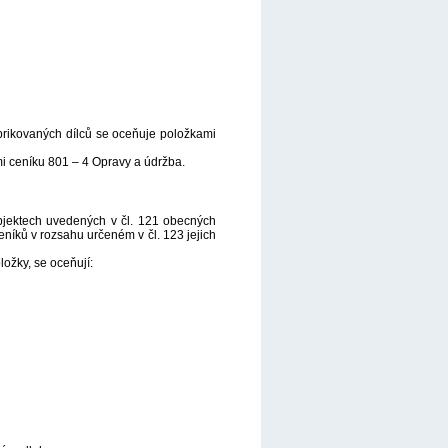
brikovaných dílců se oceňuje položkami
i ceníku 801 – 4 Opravy a údržba.
objektech uvedených v čl. 121 obecných
níků v rozsahu určeném v čl. 123 jejich
ožky, se oceňují: