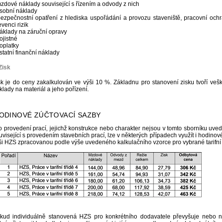
mzdové náklady související s řízením a odvody z nich
osobní náklady
bezpečnostní opatření z hlediska uspořádání a provozu staveniště, pracovní ochr
evenci rizik
náklady na záruční opravy
ojistné
poplatky
ostatní finanční náklady
Zisk
sk je do ceny zakalkulován ve výši 10 %. Základnu pro stanovení zisku tvoří veš
klady na materiál a jeho pořízení.
HODINOVÉ ZÚČTOVACÍ SAZBY
o provedení prací, jejichž konstrukce nebo charakter nejsou v tomto sborníku uve
uvisející s provedením stavebních prací, lze v některých případech využít i hodinov
ši HZS zpracovanou podle výše uvedeného kalkulačního vzorce pro vybrané tarifní t
kud individuálně stanovená HZS pro konkrétního dodavatele převyšuje nebo 