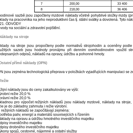
7
200,00
33 400
8
218,00
36 406
hodinové sazbě jsou započteny mzdové náklady včetně pohyblivé složky mzdy (p
klady na pracovníka na jeho neproduktivní čas tj. státní svátky a dovolená. Tyto nák
21. ODVODY
vody na sociální a zdravotní pojištění.
Náklady na stroje
klady na stroje jsou propočteny podle normativů strojohodin a oceněny podle
užitých sazeb jsou hodnoty pronájmu při denním osmihodinovém využití stro
edepsaných odpisů, nákladů na opravy, údržbu a pohonné hmoty.
Ostatní přímé náklady (OPN)
N jsou zejména technologická přeprava v položkách vyjadřujících manipulaci se z
Režie
žijní náklady jsou do ceny zakalkulovány ve výši:
výrobní režie 20,0 %
správní režie 20,0 %
kladnou pro výpočet režijních nákladů jsou náklady mzdové, náklady na stroje,
žie je do základny zahrnuta i režie výrobní.
 režijních nákladů se započítávají zejména:
spotřeba paliv, energií a materiálů souvisejících s řízením
náklady na opravu a údržbu hmotného investičního majetku
odpisy investičního majetku
odpisy drobného investičního majetku
výkony spojů, cestovné, nájemné a ostatní služby