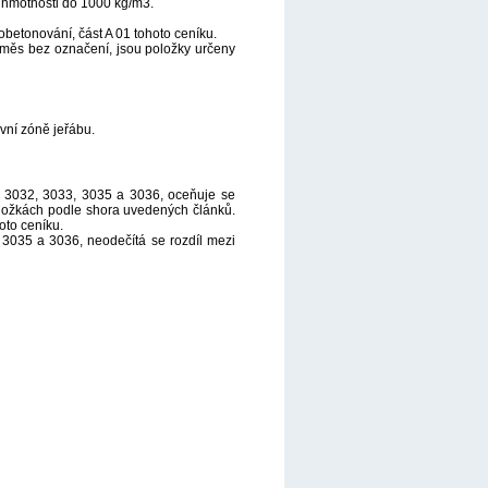
é hmotnosti do 1000 kg/m3.
obetonování, část A 01 tohoto ceníku.
měs bez označení, jsou položky určeny
vní zóně jeřábu.
l. 3032, 3033, 3035 a 3036, oceňuje se
ložkách podle shora uvedených článků.
oto ceníku.
, 3035 a 3036, neodečítá se rozdíl mezi