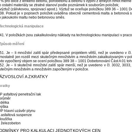
3 % pro dílce z lehkého betonu, pórobetonu a betonu s výplní z lehkých hmot měrn
o ostatní materiály se ztratné stanoví podle poznámek k souborům položek;
 výztuž (zálivkovou, spojovací apod.). Výztuž se oceňuje položkou 389 36 – 1001 D
38. Pokud je v popisech položek uváděna obecně cementová malta a betonová s
o jakoukoliv maltu nebo betonovou směs.
 Technologická manipulace
41. V položkách jsou zakalkulovány náklady na technologickou manipulaci v praco
 Způsob měření
51. Je – li množství zalití spár předepsané projektem větší, než je uvedeno v č
mostatně jen rozdíl mezi skutečným množstvím a množstvím zakalkulovaným v po
kto vypočtený objem se ocení položkou 389 38 – 1001 Dobetonování Část A 01 toh
52. Je – li skutečné množství zalití spár menší, než je uvedeno v čl. 3032, 3033
utečným množstvím a množstvím započteným v položce.
NÁZVOSLOVÍ A ZKRATKY
kratky
P asfaltový penetrační lak
průměr
. délka
výška
P hlavní uzávěr plynu
 asfaltová suspenze
 tloušťka
 železobeton
PODMÍNKY PRO KALKULACI JEDNOTKOVÝCH CEN