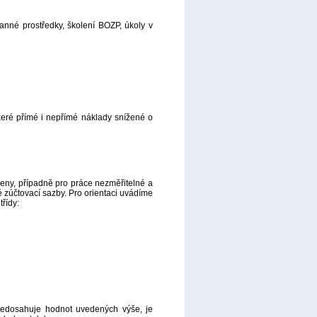
anné prostředky, školení BOZP, úkoly v
keré přímé i nepřímé náklady snížené o
deny, případně pro práce nezměřitelné a
é zúčtovací sazby. Pro orientaci uvádíme
řídy:
nedosahuje hodnot uvedených výše, je