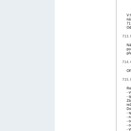
V 
ná
71
Od
713. 
Ná
po
př
714. 
OP
715. 
Re
- 
- 
Zá
re
Do
- 
- 
- 
- 
- 