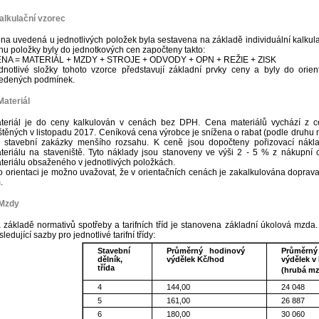
alkulační vzorec
na uvedená u jednotlivých položek byla sestavena na základě individuální kalkulac
nu položky byly do jednotkových cen započteny takto:
NA = MATERIÁL + MZDY + STROJE + ODVODY + OPN + REŽIE + ZISK
dnotlivé složky tohoto vzorce představují základní prvky ceny a byly do orie
edených podmínek.
Materiál
teriál je do ceny kalkulován v cenách bez DPH. Cena materiálů vychází z c
ištěných v listopadu 2017. Ceníková cena výrobce je snížena o rabat (podle druhu
 stavební zakázky menšího rozsahu. K ceně jsou dopočteny pořizovací náklady
teriálu na staveniště. Tyto náklady jsou stanoveny ve výši 2 - 5 % z nákupní
teriálu obsaženého v jednotlivých položkách.
o orientaci je možno uvažovat, že v orientačních cenách je zakalkulována doprav
.
 Mzdy
 základě normativů spotřeby a tarifních tříd je stanovena základní úkolová mzda
ledující sazby pro jednotlivé tarifní třídy:
Stavební
Průměrný hodinový
Průměrn
dělník,
výdělek Kč/hod
výdělek v
třída
(hrubá mz
4
144,00
24 048
5
161,00
26 887
6
180,00
30 060