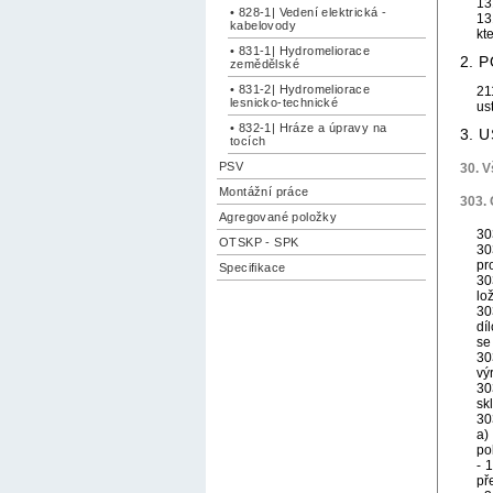
13
• 828-1| Vedení elektrická -
13
kabelovody
kt
• 831-1| Hydromeliorace
2. 
zemědělské
• 831-2| Hydromeliorace
21
lesnicko-technické
us
• 832-1| Hráze a úpravy na
3. 
tocích
PSV
30. 
Montážní práce
303.
Agregované položky
30
OTSKP - SPK
30
pr
Specifikace
30
lo
30
dí
se
30
vý
30
sk
30
a)
po
- 
př