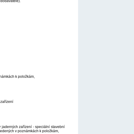
 dodavatele).
oznámkách k položkám,
zařízení
 jaderných zařízení - speciální stavební
 uvedených v poznámkách k položkám,