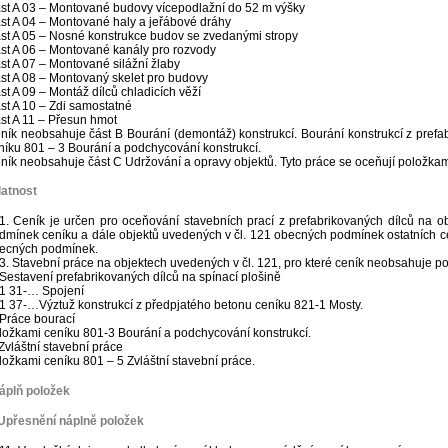
st A 03 – Montované budovy vícepodlažní do 52 m výšky
st A 04 – Montované haly a jeřábové dráhy
st A 05 – Nosné konstrukce budov se zvedanými stropy
st A 06 – Montované kanály pro rozvody
st A 07 – Montované silážní žlaby
st A 08 – Montovaný skelet pro budovy
st A 09 – Montáž dílců chladicích věží
st A 10 – Zdi samostatné
st A 11 – Přesun hmot
ník neobsahuje část B Bourání (demontáž) konstrukcí. Bourání konstrukcí z prefa
níku 801 – 3 Bourání a podchycování konstrukcí.
ník neobsahuje část C Udržování a opravy objektů. Tyto práce se oceňují položkam
latnost
1. Ceník je určen pro oceňování stavebních prací z prefabrikovaných dílců na 
dmínek ceníku a dále objektů uvedených v čl. 121 obecných podmínek ostatních ce
ecných podmínek.
3. Stavební práce na objektech uvedených v čl. 121, pro které ceník neobsahuje pol
 Sestavení prefabrikovaných dílců na spínací plošině
1 31-… Spojení
1 37-…Výztuž konstrukcí z předpjatého betonu ceníku 821-1 Mosty.
 Práce bourací
ložkami ceníku 801-3 Bourání a podchycování konstrukcí.
 Zvláštní stavební práce
ložkami ceníku 801 – 5 Zvláštní stavební práce.
áplň položek
Upřesnění náplně položek