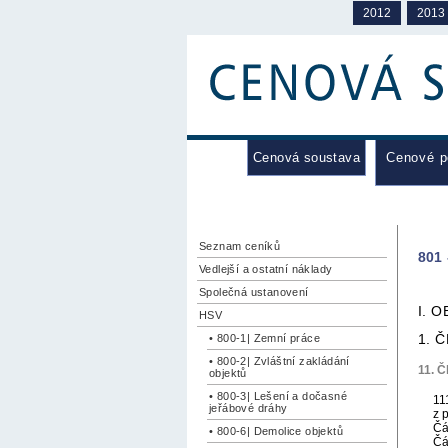
2012
2013
Cenová soustava
Cenové 
Seznam ceníků
801 
Vedlejší a ostatní náklady
Společná ustanovení
I. 
HSV
1. 
• 800-1| Zemní práce
• 800-2| Zvláštní zakládání
11. Č
objektů
• 800-3| Lešení a dočasné
11
jeřábové dráhy
z 
Čá
• 800-6| Demolice objektů
Čá