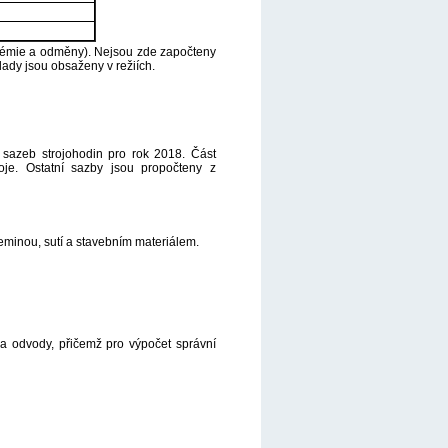
rémie a odměny). Nejsou zde započteny
lady jsou obsaženy v režiích.
 sazeb strojohodin pro rok 2018. Část
je. Ostatní sazby jsou propočteny z
eminou, sutí a stavebním materiálem.
 a odvody, přičemž pro výpočet správní