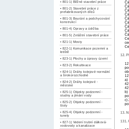
• 801-1| Běžné stavební práce
Čá
Čá
• 801-2| Stavební práce z
Čá
prefabrikovaných dílců
Čá
Čá
• 801-3| Bourání a podchycování
konstrukcí
Čá
Čá
• 801-4| Opravy a údržba
Čá
Čá
• 801-5| Zvláštní stavební práce
Ce
• 821-1| Mosty
ce
Ce
• 822-1| Komunikace pozemní a
letiště
12. P
• 823-1| Plochy a úpravy území
12
• 823-2| Rekultivace
po
ob
• 824-1| Dráhy kolejové-normální
a širokorozchodné
12
a)
• 824-2| Dráhy kolejové -
42
městské
42
b)
• 825-1| Objekty podzemní -
studny a jímání vody
po
c)
• 825-2| Objekty podzemní -
po
štoly
• 825-4| Objekty podzemní -
13. N
tunely
131. 
• 827-1| Vedení trubní dálková-
vodovody a kanalizace