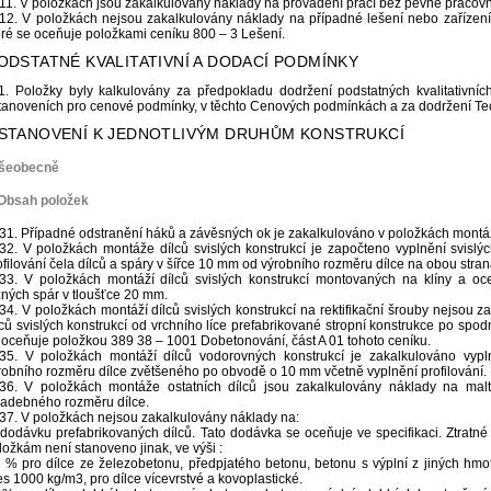
11. V položkách jsou zakalkulovány náklady na provádění prací bez pevné pracovn
12. V položkách nejsou zakalkulovány náklady na případné lešení nebo zařízení l
eré se oceňuje položkami ceníku 800 – 3 Lešení.
PODSTATNÉ KVALITATIVNÍ A DODACÍ PODMÍNKY
1. Položky byly kalkulovány za předpokladu dodržení podstatných kvalitativn
tanoveních pro cenové podmínky, v těchto Cenových podmínkách a za dodržení T
USTANOVENÍ K JEDNOTLIVÝM DRUHŮM KONSTRUKCÍ
Všeobecně
 Obsah položek
31. Případné odstranění háků a závěsných ok je zakalkulováno v položkách montá
32. V položkách montáže dílců svislých konstrukcí je započteno vyplnění svislýc
ofilování čela dílců a spáry v šířce 10 mm od výrobního rozměru dílce na obou stra
33. V položkách montáží dílců svislých konstrukcí montovaných na klíny a oc
žných spár v tloušťce 20 mm.
34. V položkách montáží dílců svislých konstrukcí na rektifikační šrouby nejsou
lců svislých konstrukcí od vrchního líce prefabrikované stropní konstrukce po spodn
 oceňuje položkou 389 38 – 1001 Dobetonování, část A 01 tohoto ceníku.
35. V položkách montáží dílců vodorovných konstrukcí je zakalkulováno vypln
robního rozměru dílce zvětšeného po obvodě o 10 mm včetně vyplnění profilování.
36. V položkách montáže ostatních dílců jsou zakalkulovány náklady na malto
ladebného rozměru dílce.
37. V položkách nejsou zakalkulovány náklady na:
 dodávku prefabrikovaných dílců. Tato dodávka se oceňuje ve specifikaci. Ztrat
ložkám není stanoveno jinak, ve výši :
1 % pro dílce ze železobetonu, předpjatého betonu, betonu s výplní z jiných hmo
es 1000 kg/m3, pro dílce vícevrstvé a kovoplastické.