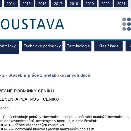
2014
2015
2016
2017
2018
2019
2020
2021
podmínky
Technické podmínky
Terminologie
Klasifikace
C
- 2 - Stavební práce z prefabrikovaných dílců
OBECNÉ PODMÍNKY CENÍKU
ČLENĚNÍ A PLATNOST CENÍKU
lenění
1. Ceník obsahuje položky stavebních prací pro oceňování montáží stavebních objekt
prefabrikovaných dílců, uvedených v bodu 12, v tomto členění:
st A 01 – Zřízení všeobecných konstrukcí
st A 02 – Montované budovy s jedním nadzemním podlažím