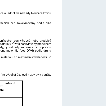
e a jednotlivé náklady tvořící celkovou
ntačních cen zakalkulovány podle níže
eníkových cen výrobců nebo prodejců
 materiálu různý) poskytovaný prodejcem
, tj. náklady související s dopravou
 ceny materiálu (bez DPH) podle druhu
a materiálu do maximální vzdálenosti 30
. Pro výpočet úkolové mzdy byly použity
ý měsíční
 Kč
da)