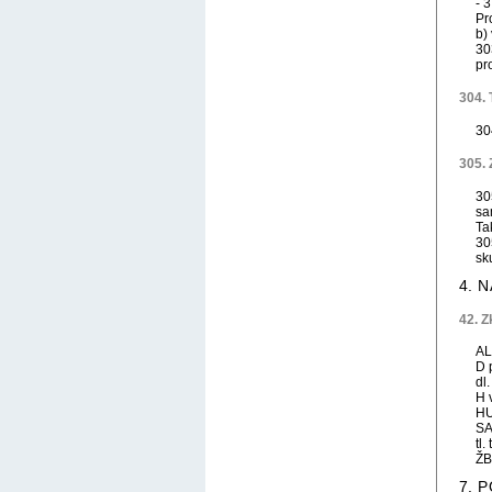
- 
Pr
b)
30
pr
304.
30
305.
30
sa
Ta
30
sk
4. 
42. Z
AL
D 
dl
H 
HU
SA
tl.
ŽB
7. 